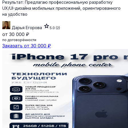
Результат:
Предлагаю профессиональную разработку
UX/UI-дизайна мобильных приложений, ориентированного
на удобство
star
Дарья Егорова
5.0
(2)
от 30 000 ₽
по договорённости
Заказать от 30 000 ₽