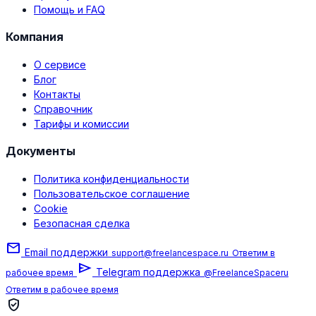
Помощь и FAQ
Компания
О сервисе
Блог
Контакты
Справочник
Тарифы и комиссии
Документы
Политика конфиденциальности
Пользовательское соглашение
Cookie
Безопасная сделка
mail
Email поддержки
support@freelancespace.ru
Ответим в
send
Telegram поддержка
рабочее время
@FreelanceSpaceru
Ответим в рабочее время
verified_user