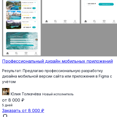
Профессиональный дизайн мобильных приложений
Результат:
Предлагаю профессиональную разработку
дизайна мобильной версии сайта или приложения в Figma с
учётом
Юлия Толкачёва
Новый исполнитель
от 8 000 ₽
5 дней
Заказать от 8 000 ₽
shield