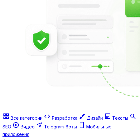
grid_view
code
brush
article
search
Все категории
Разработка
Дизайн
Тексты
play_circle
near_me
smartphone
SEO
Видео
Telegram-боты
Мобильные
приложения