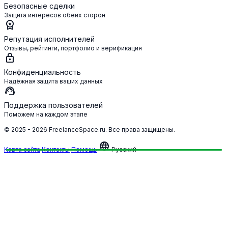
Безопасные сделки
Защита интересов обеих сторон
workspace_premium
Репутация исполнителей
Отзывы, рейтинги, портфолио и верификация
lock
Конфиденциальность
Надёжная защита ваших данных
support_agent
Поддержка пользователей
Поможем на каждом этапе
© 2025 - 2026 FreelanceSpace.ru. Все права защищены.
language
Карта сайта
Контакты
Помощь
Русский