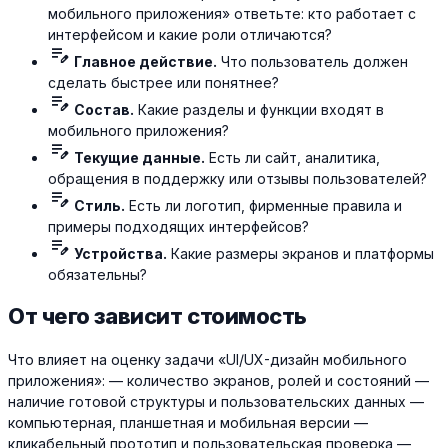
мобильного приложения» ответьте: кто работает с
интерфейсом и какие роли отличаются?
edit_note
Главное действие.
Что пользователь должен
сделать быстрее или понятнее?
edit_note
Состав.
Какие разделы и функции входят в
мобильного приложения?
edit_note
Текущие данные.
Есть ли сайт, аналитика,
обращения в поддержку или отзывы пользователей?
edit_note
Стиль.
Есть ли логотип, фирменные правила и
примеры подходящих интерфейсов?
edit_note
Устройства.
Какие размеры экранов и платформы
обязательны?
От чего зависит стоимость
Что влияет на оценку задачи «UI/UX-дизайн мобильного
приложения»: — количество экранов, ролей и состояний —
наличие готовой структуры и пользовательских данных —
компьютерная, планшетная и мобильная версии —
кликабельный прототип и пользовательская проверка —