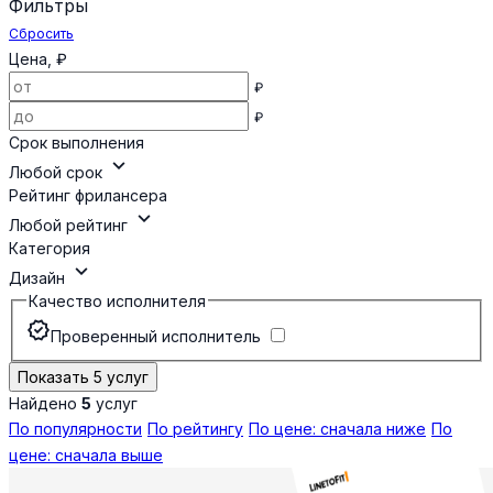
Фильтры
Сбросить
Цена, ₽
₽
₽
Срок выполнения
expand_more
Любой срок
Рейтинг фрилансера
expand_more
Любой рейтинг
Категория
expand_more
Дизайн
Качество исполнителя
verified
Проверенный исполнитель
Показать 5 услуг
Найдено
5
услуг
По популярности
По рейтингу
По цене: сначала ниже
По
цене: сначала выше