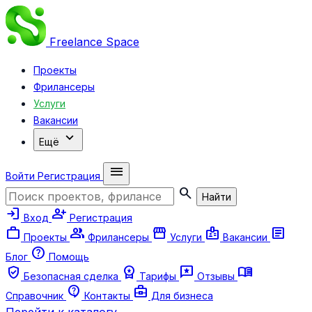
Freelance
Space
Проекты
Фрилансеры
Услуги
Вакансии
expand_more
Ещё
menu
Войти
Регистрация
search
Найти
login
person_add
Вход
Регистрация
work
group
storefront
badge
article
Проекты
Фрилансеры
Услуги
Вакансии
help
Блог
Помощь
verified_user
workspace_premium
reviews
menu_book
Безопасная сделка
Тарифы
Отзывы
contact_support
business_center
Справочник
Контакты
Для бизнеса