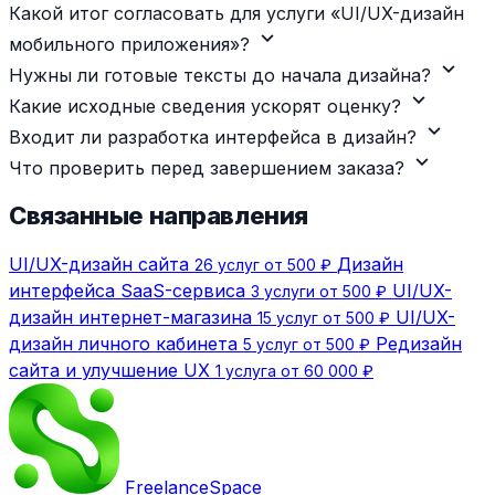
Какой итог согласовать для услуги «UI/UX-дизайн
expand_more
мобильного приложения»?
expand_more
Нужны ли готовые тексты до начала дизайна?
expand_more
Какие исходные сведения ускорят оценку?
expand_more
Входит ли разработка интерфейса в дизайн?
expand_more
Что проверить перед завершением заказа?
Связанные направления
UI/UX-дизайн сайта
Дизайн
26 услуг от 500 ₽
интерфейса SaaS-сервиса
UI/UX-
3 услуги от 500 ₽
дизайн интернет-магазина
UI/UX-
15 услуг от 500 ₽
дизайн личного кабинета
Редизайн
5 услуг от 500 ₽
сайта и улучшение UX
1 услуга от 60 000 ₽
Freelance
Space