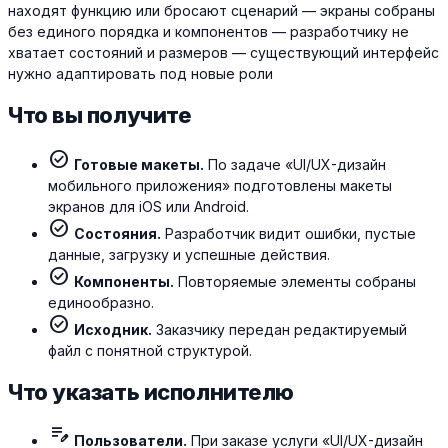
находят функцию или бросают сценарий — экраны собраны
без единого порядка и компонентов — разработчику не
хватает состояний и размеров — существующий интерфейс
нужно адаптировать под новые роли
Что вы получите
check_circle
Готовые макеты.
По задаче «UI/UX-дизайн
мобильного приложения» подготовлены макеты
экранов для iOS или Android.
check_circle
Состояния.
Разработчик видит ошибки, пустые
данные, загрузку и успешные действия.
check_circle
Компоненты.
Повторяемые элементы собраны
единообразно.
check_circle
Исходник.
Заказчику передан редактируемый
файл с понятной структурой.
Что указать исполнителю
edit_note
Пользователи.
При заказе услуги «UI/UX-дизайн