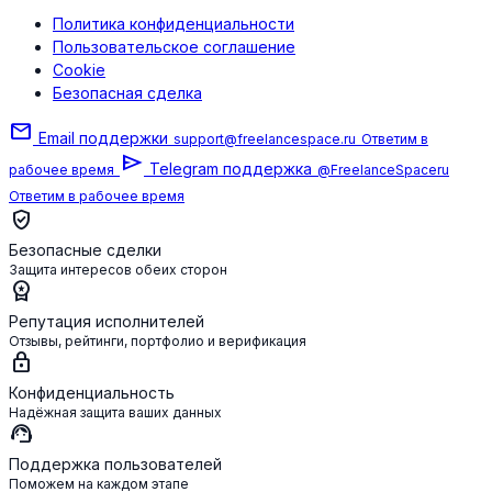
Политика конфиденциальности
Пользовательское соглашение
Cookie
Безопасная сделка
mail
Email поддержки
support@freelancespace.ru
Ответим в
send
Telegram поддержка
рабочее время
@FreelanceSpaceru
Ответим в рабочее время
verified_user
Безопасные сделки
Защита интересов обеих сторон
workspace_premium
Репутация исполнителей
Отзывы, рейтинги, портфолио и верификация
lock
Конфиденциальность
Надёжная защита ваших данных
support_agent
Поддержка пользователей
Поможем на каждом этапе