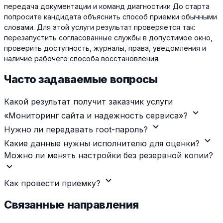
передача документации и команд диагностики До старта
попросите кандидата объяснить способ приемки обычными
словами. Для этой услуги результат проверяется так:
перезапустить согласованные службы в допустимое окно,
проверить доступность, журналы, права, уведомления и
наличие рабочего способа восстановления.
Часто задаваемые вопросы
Какой результат получит заказчик услуги
expand_more
«Мониторинг сайта и надежность сервиса»?
expand_more
Нужно ли передавать root-пароль?
expand_more
Какие данные нужны исполнителю для оценки?
Можно ли менять настройки без резервной копии?
expand_more
expand_more
Как провести приемку?
Связанные направления