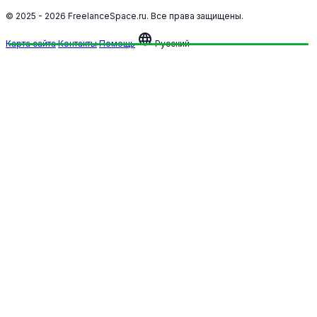
© 2025 - 2026 FreelanceSpace.ru. Все права защищены.
language
Карта сайта
Контакты
Помощь
Русский