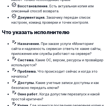
check_circle
Восстановление.
Есть актуальная копия или
описанный способ возврата.
check_circle
Документация.
Заказчику передан список
настроек, команд проверки и точек контроля.
Что указать исполнителю
edit_note
Назначение.
При заказе услуги «Мониторинг
сайта и надежность сервиса» ответьте: какие сайты,
приложения или службы работают на сервере?
edit_note
Система.
Какие ОС, версии, ресурсы и провайдер
используются?
edit_note
Проблема.
Что происходит сейчас и когда это
началось?
edit_note
Доступы.
Какие учетные записи доступны и как
безопасно передать ключи?
edit_note
Окно работ.
Когда допустим перезапуск и какой
простой критичен?
edit_note
Копии.
Где хранится последняя резервная копия и