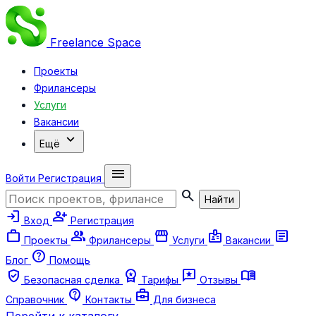
Freelance
Space
Проекты
Фрилансеры
Услуги
Вакансии
expand_more
Ещё
menu
Войти
Регистрация
search
Найти
login
person_add
Вход
Регистрация
work
group
storefront
badge
article
Проекты
Фрилансеры
Услуги
Вакансии
help
Блог
Помощь
verified_user
workspace_premium
reviews
menu_book
Безопасная сделка
Тарифы
Отзывы
contact_support
business_center
Справочник
Контакты
Для бизнеса