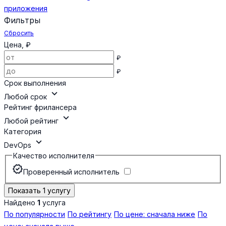
приложения
Фильтры
Сбросить
Цена, ₽
₽
₽
Срок выполнения
expand_more
Любой срок
Рейтинг фрилансера
expand_more
Любой рейтинг
Категория
expand_more
DevOps
Качество исполнителя
verified
Проверенный исполнитель
Показать 1 услугу
Найдено
1
услуга
По популярности
По рейтингу
По цене: сначала ниже
По