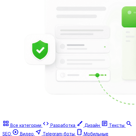
grid_view
code
brush
article
search
Все категории
Разработка
Дизайн
Тексты
play_circle
near_me
smartphone
SEO
Видео
Telegram-боты
Мобильные