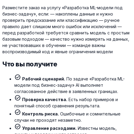
Разместите заказ на услугу «Разработка ML-модели под
бизнес-задачу», если: — накоплены данные и нужно
проверить предсказание или классификацию — ручное
правило дает слишком много ошибок или исключений —
перед разработкой требуется сравнить модель с простым
базовым подходом — качество нужно измерять на данных,
не участвовавших в обучении — команде важны
воспроизводимый код и явные ограничения модели
Что вы получите
check_circle
Рабочий сценарий.
По задаче «Разработка ML-
модели под бизнес-задачу» AI выполняет
согласованное действие в заявленных границах.
check_circle
Проверка качества.
Есть набор примеров и
понятный способ сравнения результата.
check_circle
Контроль риска.
Ошибочные и сомнительные
случаи не проходят незаметно.
check_circle
Управление расходами.
Известны модель,