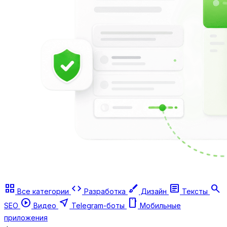
grid_view
code
brush
article
search
Все категории
Разработка
Дизайн
Тексты
play_circle
near_me
smartphone
SEO
Видео
Telegram-боты
Мобильные
приложения