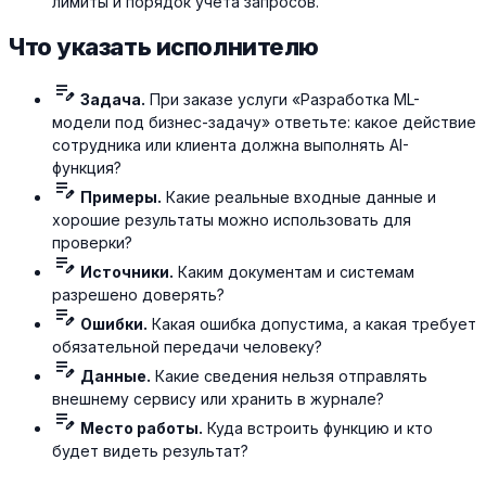
лимиты и порядок учета запросов.
Что указать исполнителю
edit_note
Задача.
При заказе услуги «Разработка ML-
модели под бизнес-задачу» ответьте: какое действие
сотрудника или клиента должна выполнять AI-
функция?
edit_note
Примеры.
Какие реальные входные данные и
хорошие результаты можно использовать для
проверки?
edit_note
Источники.
Каким документам и системам
разрешено доверять?
edit_note
Ошибки.
Какая ошибка допустима, а какая требует
обязательной передачи человеку?
edit_note
Данные.
Какие сведения нельзя отправлять
внешнему сервису или хранить в журнале?
edit_note
Место работы.
Куда встроить функцию и кто
будет видеть результат?