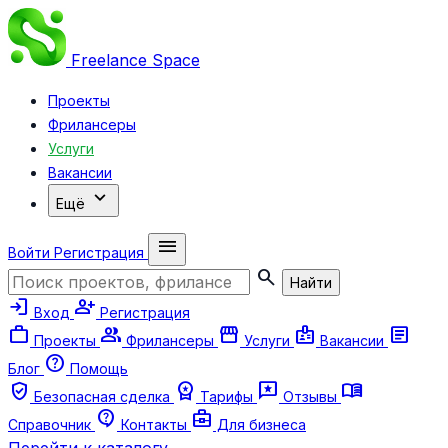
Freelance
Space
Проекты
Фрилансеры
Услуги
Вакансии
expand_more
Ещё
menu
Войти
Регистрация
search
Найти
login
person_add
Вход
Регистрация
work
group
storefront
badge
article
Проекты
Фрилансеры
Услуги
Вакансии
help
Блог
Помощь
verified_user
workspace_premium
reviews
menu_book
Безопасная сделка
Тарифы
Отзывы
contact_support
business_center
Справочник
Контакты
Для бизнеса