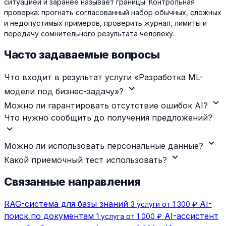
ситуацией и заранее называет границы. Контрольная
проверка: прогнать согласованный набор обычных, сложных
и недопустимых примеров, проверить журнал, лимиты и
передачу сомнительного результата человеку.
Часто задаваемые вопросы
Что входит в результат услуги «Разработка ML-
expand_more
модели под бизнес-задачу»?
expand_more
Можно ли гарантировать отсутствие ошибок AI?
Что нужно сообщить до получения предложений?
expand_more
expand_more
Можно ли использовать персональные данные?
expand_more
Какой приемочный тест использовать?
Связанные направления
RAG-система для базы знаний
AI-
3 услуги от 1 300 ₽
поиск по документам
AI-ассистент
1 услуга от 1 000 ₽