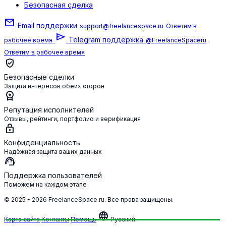
Безопасная сделка
mail
Email поддержки
support@freelancespace.ru
Ответим в
send
Telegram поддержка
рабочее время
@FreelanceSpaceru
Ответим в рабочее время
verified_user
Безопасные сделки
Защита интересов обеих сторон
workspace_premium
Репутация исполнителей
Отзывы, рейтинги, портфолио и верификация
lock
Конфиденциальность
Надёжная защита ваших данных
support_agent
Поддержка пользователей
Поможем на каждом этапе
© 2025 - 2026 FreelanceSpace.ru. Все права защищены.
language
Карта сайта
Контакты
Помощь
Русский