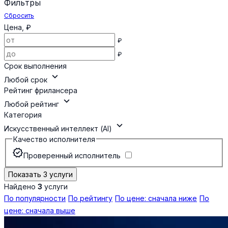
Фильтры
Сбросить
Цена, ₽
₽
₽
Срок выполнения
expand_more
Любой срок
Рейтинг фрилансера
expand_more
Любой рейтинг
Категория
expand_more
Искусственный интеллект (AI)
Качество исполнителя
verified
Проверенный исполнитель
Показать 3 услуги
Найдено
3
услуги
По популярности
По рейтингу
По цене: сначала ниже
По
цене: сначала выше