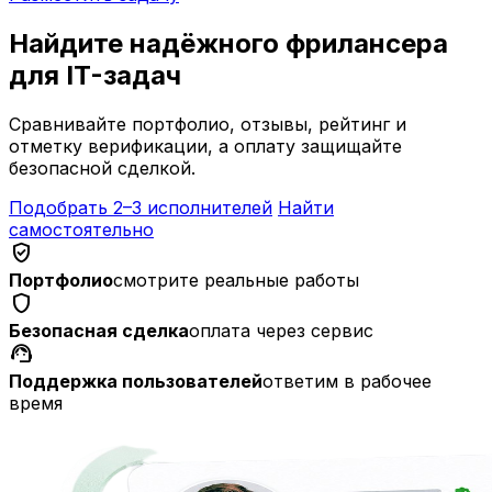
Найдите надёжного фрилансера
для IT-задач
Сравнивайте портфолио, отзывы, рейтинг и
отметку верификации, а оплату защищайте
безопасной сделкой.
Подобрать 2–3 исполнителей
Найти
самостоятельно
verified_user
Портфолио
смотрите реальные работы
shield
Безопасная сделка
оплата через сервис
support_agent
Поддержка пользователей
ответим в рабочее
время