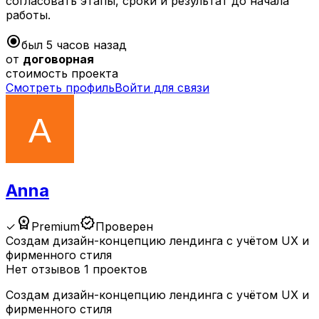
согласовать этапы, сроки и результат до начала
работы.
radio_button_checked
был 5 часов назад
от
договорная
стоимость проекта
Смотреть профиль
Войти для связи
Anna
workspace_premium
verified
✓
Premium
Проверен
Создам дизайн-концепцию лендинга с учётом UX и
фирменного стиля
Нет отзывов
1 проектов
Создам дизайн-концепцию лендинга с учётом UX и
фирменного стиля