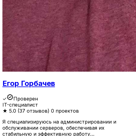
Егор Горбачев
verified
✓
Проверен
IT-специалист
★
5.0 (37 отзывов)
0 проектов
Я специализируюсь на администрировании и
обслуживании серверов, обеспечивая их
стабильную и эффективную работу…