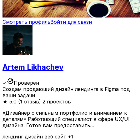
Смотреть профиль
Войти для связи
Artem Likhachev
verified
✓
Проверен
Создам продающий дизайн лендинга в Figma под
ваши задачи
★
5.0 (1 отзыв)
2 проектов
«Дизайнер с сильным портфолио и вниманием к
деталям» Работающий специалист в сфере UX/UI
дизайна. Готов вам предоставить…
лендинг
дизайн
веб
сайт
+1