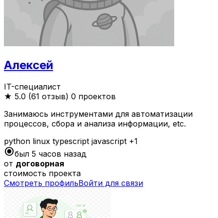
Алексей
IT-специалист
★
5.0 (61 отзыв)
0 проектов
Занимаюсь инструментами для автоматизации
процессов, сбора и анализа информации, etc.
python
linux
typescript
javascript
+1
radio_button_checked
был 5 часов назад
от
договорная
стоимость проекта
Смотреть профиль
Войти для связи