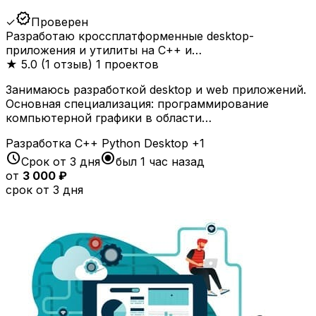
verified
✓
Проверен
Разработаю кроссплатформенные desktop-
приложения и утилиты на C++ и…
★
5.0 (1 отзыв)
1 проектов
Занимаюсь разработкой desktop и web приложений.
Основная специализация: программирование
компьютерной графики в области…
Разработка
C++
Python
Desktop
+1
schedule
radio_button_checked
Срок от 3 дня
был 1 час назад
от
3 000 ₽
срок от 3 дня