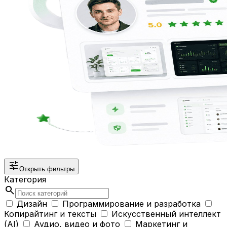
tune
Открыть фильтры
Категория
search
Дизайн
Программирование и разработка
Копирайтинг и тексты
Искусственный интеллект
(AI)
Аудио, видео и фото
Маркетинг и