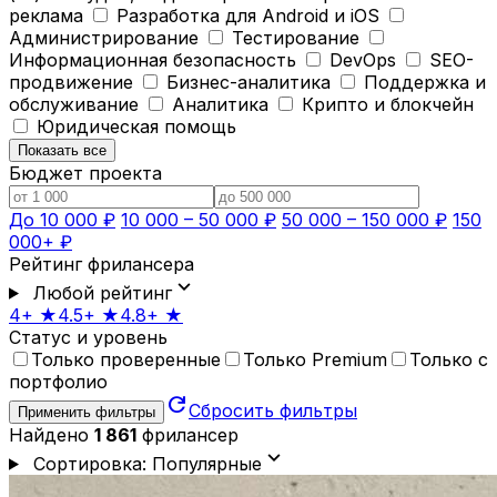
реклама
Разработка для Android и iOS
Администрирование
Тестирование
Информационная безопасность
DevOps
SEO-
продвижение
Бизнес-аналитика
Поддержка и
обслуживание
Аналитика
Крипто и блокчейн
Юридическая помощь
Показать все
Бюджет проекта
До 10 000 ₽
10 000 – 50 000 ₽
50 000 – 150 000 ₽
150
000+ ₽
Рейтинг фрилансера
expand_more
Любой рейтинг
4+ ★
4.5+ ★
4.8+ ★
Статус и уровень
Только проверенные
Только Premium
Только с
портфолио
refresh
Сбросить фильтры
Применить фильтры
Найдено
1 861
фрилансер
expand_more
Сортировка: Популярные