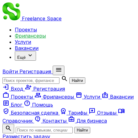
Freelance
Space
Проекты
Фрилансеры
Услуги
Вакансии
expand_more
Ещё
menu
Войти
Регистрация
search
Найти
login
person_add
Вход
Регистрация
work
group
storefront
badge
Проекты
Фрилансеры
Услуги
Вакансии
article
help
Блог
Помощь
verified_user
workspace_premium
reviews
menu_book
Безопасная сделка
Тарифы
Отзывы
contact_support
business_center
Справочник
Контакты
Для бизнеса
search
Найти
Разместить задачу