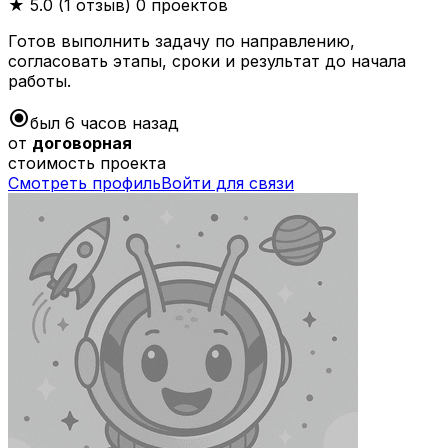
★
5.0 (1 отзыв)
0 проектов
Готов выполнить задачу по направлению,
согласовать этапы, сроки и результат до начала
работы.
radio_button_checked
был 6 часов назад
от
договорная
стоимость проекта
Смотреть профиль
Войти для связи