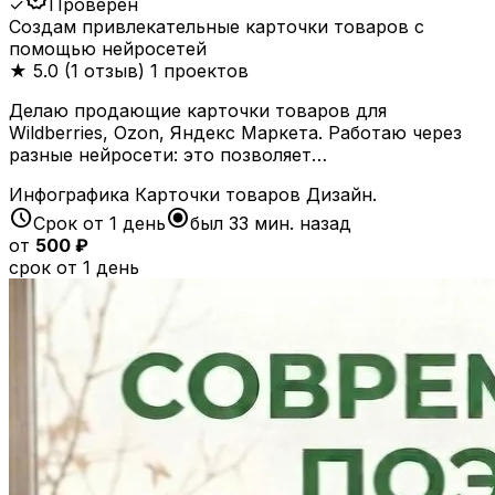
✓
Проверен
Создам привлекательные карточки товаров с
помощью нейросетей
★
5.0 (1 отзыв)
1 проектов
Делаю продающие карточки товаров для
Wildberries, Ozon, Яндекс Маркета. Работаю через
разные нейросети: это позволяет…
Инфографика
Карточки товаров
Дизайн.
schedule
radio_button_checked
Срок от 1 день
был 33 мин. назад
от
500 ₽
срок от 1 день