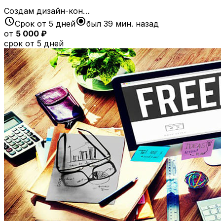
Создам дизайн-кон…
schedule
radio_button_checked
Срок от 5 дней
был 39 мин. назад
от
5 000 ₽
срок от 5 дней