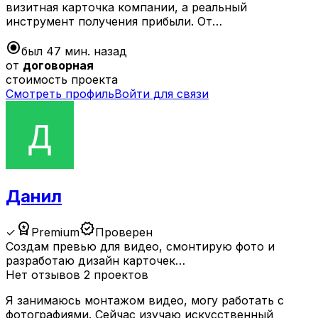
визитная карточка компании, а реальный
инструмент получения прибыли. От…
radio_button_checked
был 47 мин. назад
от
договорная
стоимость проекта
Смотреть профиль
Войти для связи
Данил
workspace_premium
verified
✓
Premium
Проверен
Создам превью для видео, смонтирую фото и
разработаю дизайн карточек…
Нет отзывов
2 проектов
Я занимаюсь монтажом видео, могу работать с
фотографиями. Сейчас изучаю искусственный