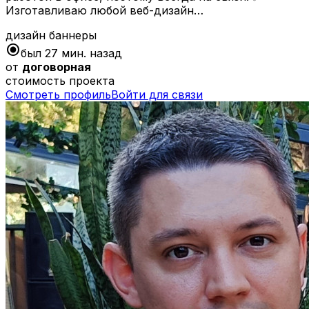
Изготавливаю любой веб-дизайн…
дизайн
баннеры
radio_button_checked
был 27 мин. назад
от
договорная
стоимость проекта
Смотреть профиль
Войти для связи