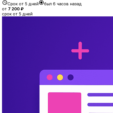
schedule
radio_button_checked
Срок от 5 дней
был 6 часов назад
от
7 200 ₽
срок от 5 дней