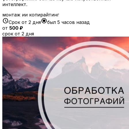
интеллект.
монтаж ии копирайтинг
schedule
radio_button_checked
Срок от 2 дня
был 5 часов назад
от
500 ₽
срок от 2 дня