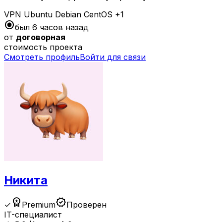
VPN
Ubuntu
Debian
CentOS
+1
radio_button_checked
был 6 часов назад
от
договорная
стоимость проекта
Смотреть профиль
Войти для связи
Никита
workspace_premium
verified
✓
Premium
Проверен
IT-специалист