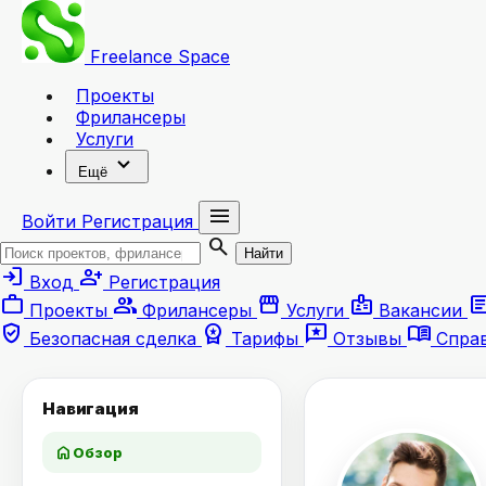
Freelance
Space
Проекты
Фрилансеры
Услуги
expand_more
Ещё
menu
Войти
Регистрация
search
Найти
login
person_add
Вход
Регистрация
work
group
storefront
badge
artic
Проекты
Фрилансеры
Услуги
Вакансии
verified_user
workspace_premium
reviews
menu_book
Безопасная сделка
Тарифы
Отзывы
Спра
Навигация
home
Обзор