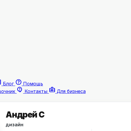
le
help
Блог
Помощь
contact_support
business_center
вочник
Контакты
Для бизнеса
Андрей С
дизайн