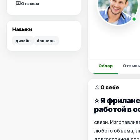
reviews
Отзывы
Навыки
дизайн
баннеры
Обзор
Отзыв
person
О себе
⭐ Я фрилан
работой в о
связи. Изготавлив
любого объема, лю
долгосрочное сотр