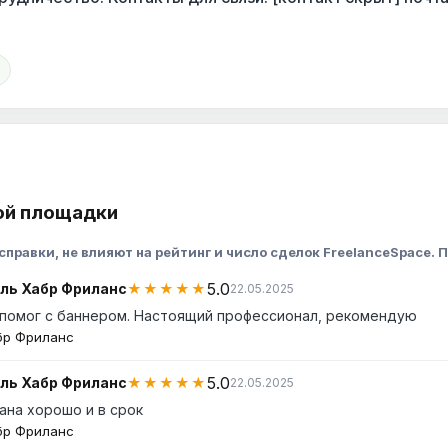
ой площадки
правки, не влияют на рейтинг и число сделок FreelanceSpace. П
5.0
ль Хабр Фриланс
★★★★★
22.05.2025
помог с баннером. Настоящий профессионал, рекомендую
бр Фриланс
5.0
ль Хабр Фриланс
★★★★★
22.05.2025
ана хорошо и в срок
бр Фриланс