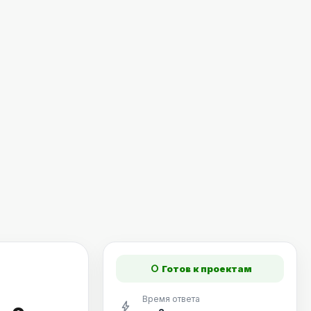
fiber_manual_record
Готов к проектам
Время ответа
bolt