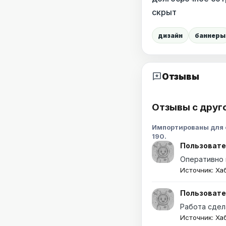
скрыт
дизайн
баннеры
reviews
Отзывы
Отзывы с друг
Импортированы для с
190.
Пользовате
Оперативно 
Источник: Ха
Пользовате
Работа сдел
Источник: Ха