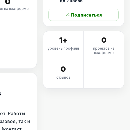
0
до 2 часов
ов на платформе
person_add
Подписаться
1+
0
уровень профиля
проектов на
платформе
0
отзывов
с
лет. Работы
зовое, так и
 [контакт