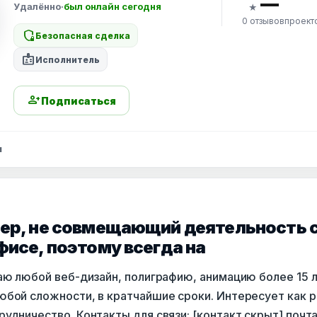
—
Удалённо
·
был онлайн сегодня
★
0 отзывов
проект
shield_locked
Безопасная сделка
badge
Исполнитель
person_add
Подписаться
ы
сер, не совмещающий деятельность 
фисе, поэтому всегда на
аю любой веб-дизайн, полиграфию, анимацию более 15 
бой сложности, в кратчайшие сроки. Интересует как ра
удничество. Контакты для связи: [контакт скрыт] почта