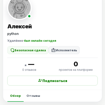
Алексей
python
Удалённо
·
был онлайн сегодня
shield_locked
badge
Безопасная сделка
Исполнитель
—
0
★
0 отзывов
проектов на платформе
person_add
Подписаться
Обзор
Отзывы