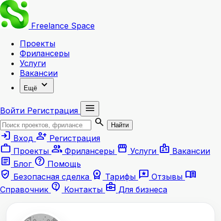
Freelance
Space
Проекты
Фрилансеры
Услуги
Вакансии
expand_more
Ещё
menu
Войти
Регистрация
search
Найти
login
person_add
Вход
Регистрация
work
group
storefront
badge
Проекты
Фрилансеры
Услуги
Вакансии
article
help
Блог
Помощь
verified_user
workspace_premium
reviews
menu_book
Безопасная сделка
Тарифы
Отзывы
contact_support
business_center
Справочник
Контакты
Для бизнеса