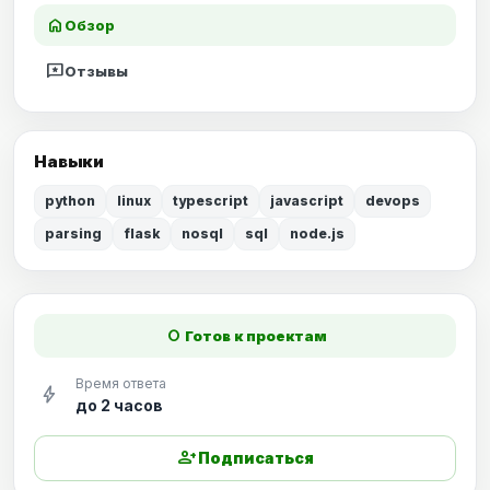
home
Обзор
reviews
Отзывы
Навыки
python
linux
typescript
javascript
devops
parsing
flask
nosql
sql
node.js
fiber_manual_record
Готов к проектам
Время ответа
bolt
до 2 часов
person_add
Подписаться