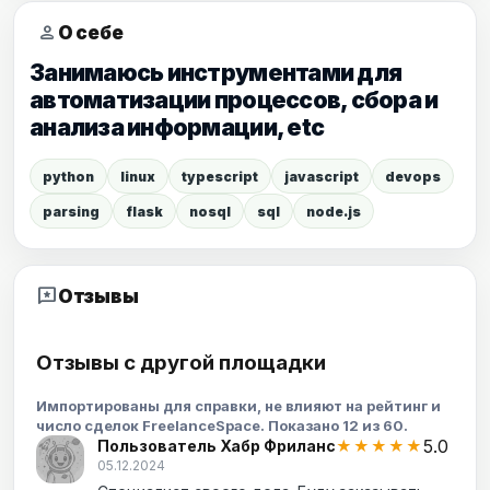
person
О себе
Занимаюсь инструментами для
автоматизации процессов, сбора и
анализа информации, etc
python
linux
typescript
javascript
devops
parsing
flask
nosql
sql
node.js
reviews
Отзывы
Отзывы с другой площадки
Импортированы для справки, не влияют на рейтинг и
число сделок FreelanceSpace. Показано 12 из 60.
5.0
Пользователь Хабр Фриланс
★★★★★
05.12.2024