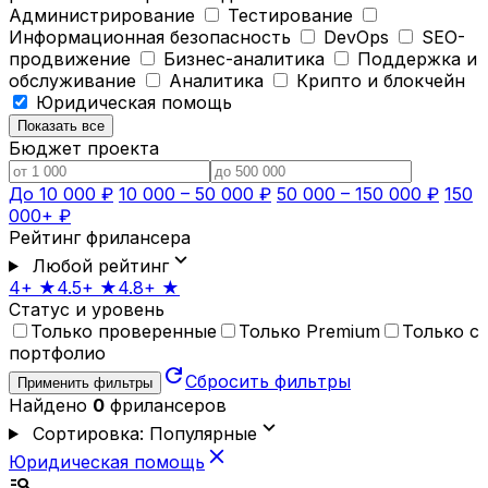
Администрирование
Тестирование
Информационная безопасность
DevOps
SEO-
продвижение
Бизнес-аналитика
Поддержка и
обслуживание
Аналитика
Крипто и блокчейн
Юридическая помощь
Показать все
Бюджет проекта
До 10 000 ₽
10 000 – 50 000 ₽
50 000 – 150 000 ₽
150
000+ ₽
Рейтинг фрилансера
expand_more
Любой рейтинг
4+ ★
4.5+ ★
4.8+ ★
Статус и уровень
Только проверенные
Только Premium
Только с
портфолио
refresh
Сбросить фильтры
Применить фильтры
Найдено
0
фрилансеров
expand_more
Сортировка: Популярные
close
Юридическая помощь
manage_search