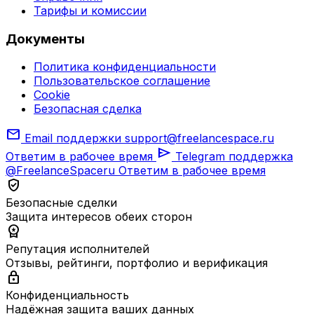
Тарифы и комиссии
Документы
Политика конфиденциальности
Пользовательское соглашение
Cookie
Безопасная сделка
mail
Email поддержки
support@freelancespace.ru
send
Ответим в рабочее время
Telegram поддержка
@FreelanceSpaceru
Ответим в рабочее время
verified_user
Безопасные сделки
Защита интересов обеих сторон
workspace_premium
Репутация исполнителей
Отзывы, рейтинги, портфолио и верификация
lock
Конфиденциальность
Надёжная защита ваших данных