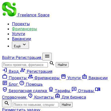
Freelance
Space
Проекты
Фрилансеры
Услуги
Вакансии
expand_more
Ещё
menu
Войти
Регистрация
search
Найти
login
person_add
Вход
Регистрация
work
group
storefront
badge
Проекты
Фрилансеры
Услуги
Вакансии
article
help
Блог
Помощь
verified_user
workspace_premium
reviews
menu_book
Безопасная сделка
Тарифы
Отзывы
contact_support
business_center
Справочник
Контакты
Для бизнеса
search
Найти
Разместить задачу