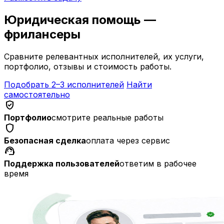
Юридическая помощь —
фрилансеры
Сравните релевантных исполнителей, их услуги,
портфолио, отзывы и стоимость работы.
Подобрать 2–3 исполнителей
Найти
самостоятельно
verified_user
Портфолио
смотрите реальные работы
shield
Безопасная сделка
оплата через сервис
support_agent
Поддержка пользователей
ответим в рабочее
время