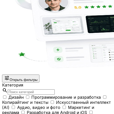
tune
Открыть фильтры
Категория
search
Дизайн
Программирование и разработка
Копирайтинг и тексты
Искусственный интеллект
(AI)
Аудио, видео и фото
Маркетинг и
реклама
Разработка для Android и iOS