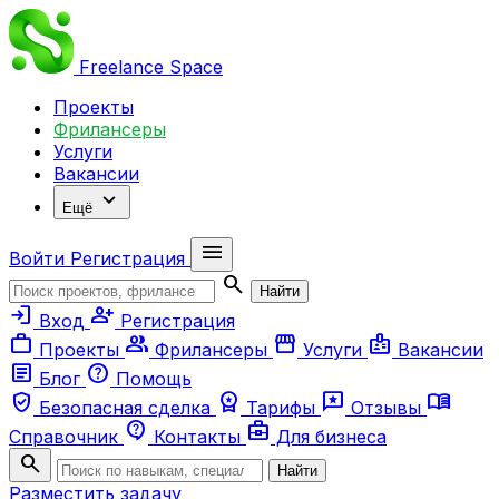
Freelance
Space
Проекты
Фрилансеры
Услуги
Вакансии
expand_more
Ещё
menu
Войти
Регистрация
search
Найти
login
person_add
Вход
Регистрация
work
group
storefront
badge
Проекты
Фрилансеры
Услуги
Вакансии
article
help
Блог
Помощь
verified_user
workspace_premium
reviews
menu_book
Безопасная сделка
Тарифы
Отзывы
contact_support
business_center
Справочник
Контакты
Для бизнеса
search
Найти
Разместить задачу