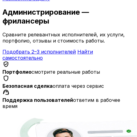
Администрирование —
фрилансеры
Сравните релевантных исполнителей, их услуги,
портфолио, отзывы и стоимость работы.
Подобрать 2–3 исполнителей
Найти
самостоятельно
verified_user
Портфолио
смотрите реальные работы
shield
Безопасная сделка
оплата через сервис
support_agent
Поддержка пользователей
ответим в рабочее
время