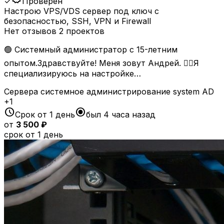
✓
Проверен
Настрою VPS/VDS сервер под ключ с
безопасностью, SSH, VPN и Firewall
Нет отзывов
2 проектов
🟢 Системный администратор с 15-летним
опытом.Здравствуйте! Меня зовут Андрей. 🙋‍♂️Я
специализируюсь на настройке…
Сервера
системное администрирование
system
AD
+1
schedule
radio_button_checked
Срок от 1 день
был 4 часа назад
от
3 500 ₽
срок от 1 день