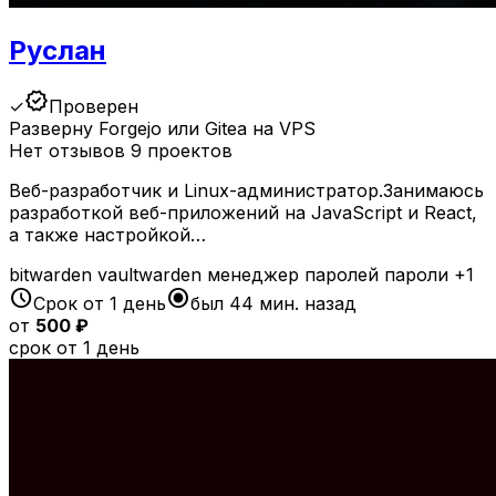
Руслан
verified
✓
Проверен
Разверну Forgejo или Gitea на VPS
Нет отзывов
9 проектов
Веб-разработчик и Linux-администратор.Занимаюсь
разработкой веб-приложений на JavaScript и React,
а также настройкой…
bitwarden
vaultwarden
менеджер паролей
пароли
+1
schedule
radio_button_checked
Срок от 1 день
был 44 мин. назад
от
500 ₽
срок от 1 день