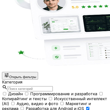
tune
Открыть фильтры
Категория
search
Дизайн
Программирование и разработка
Копирайтинг и тексты
Искусственный интеллект
(AI)
Аудио, видео и фото
Маркетинг и
реклама
Разработка для Android и iOS