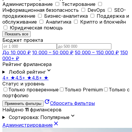
Администрирование
Тестирование
Информационная безопасность
DevOps
SEO-
продвижение
Бизнес-аналитика
Поддержка и
обслуживание
Аналитика
Крипто и блокчейн
Юридическая помощь
Показать все
Бюджет проекта
До 10 000 ₽
10 000 – 50 000 ₽
50 000 – 150 000 ₽
150
000+ ₽
Рейтинг фрилансера
expand_more
Любой рейтинг
4+ ★
4.5+ ★
4.8+ ★
Статус и уровень
Только проверенные
Только Premium
Только с
портфолио
refresh
Сбросить фильтры
Применить фильтры
Найдено
11
фрилансеров
expand_more
Сортировка: Популярные
close
Администрирование