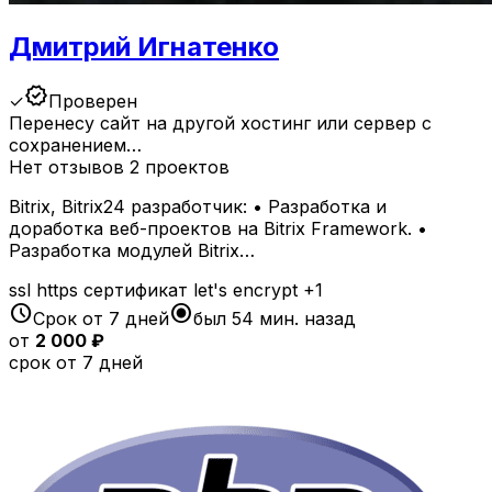
Дмитрий Игнатенко
verified
✓
Проверен
Перенесу сайт на другой хостинг или сервер с
сохранением…
Нет отзывов
2 проектов
Bitrix, Bitrix24 разработчик: • Разработка и
доработка веб-проектов на Bitrix Framework. •
Разработка модулей Bitrix…
ssl
https
сертификат
let's encrypt
+1
schedule
radio_button_checked
Срок от 7 дней
был 54 мин. назад
от
2 000 ₽
срок от 7 дней