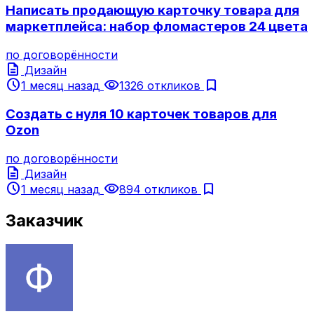
Написать продающую карточку товара для
маркетплейса: набор фломастеров 24 цвета
по договорённости
description
Дизайн
schedule
visibility
bookmark
1 месяц назад
1326 откликов
Создать с нуля 10 карточек товаров для
Ozon
по договорённости
description
Дизайн
schedule
visibility
bookmark
1 месяц назад
894 откликов
Заказчик