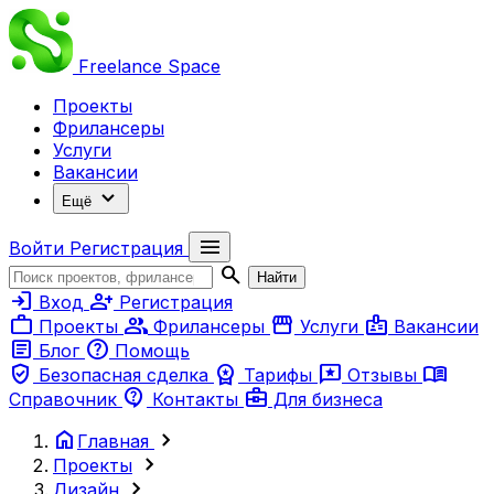
Freelance
Space
Проекты
Фрилансеры
Услуги
Вакансии
expand_more
Ещё
menu
Войти
Регистрация
search
Найти
login
person_add
Вход
Регистрация
work
group
storefront
badge
Проекты
Фрилансеры
Услуги
Вакансии
article
help
Блог
Помощь
verified_user
workspace_premium
reviews
menu_book
Безопасная сделка
Тарифы
Отзывы
contact_support
business_center
Справочник
Контакты
Для бизнеса
home
chevron_right
Главная
chevron_right
Проекты
chevron_right
Дизайн