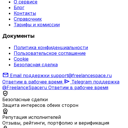
О сервисе
Блог
Контакты
Справочник
Тарифы и комиссии
Документы
Политика конфиденциальности
Пользовательское соглашение
Cookie
Безопасная сделка
mail
Email поддержки
support@freelancespace.ru
send
Ответим в рабочее время
Telegram поддержка
@FreelanceSpaceru
Ответим в рабочее время
verified_user
Безопасные сделки
Защита интересов обеих сторон
workspace_premium
Репутация исполнителей
Отзывы, рейтинги, портфолио и верификация