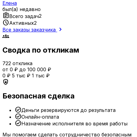
Елена
был(а) недавно
assignment
Всего задач
2
schedule
Активных
2
chevron_right
Все заказы заказчика
groups
Сводка по откликам
722
отклика
от 0 ₽ до 100 000 ₽
0 ₽
5 тыс ₽
1 тыс ₽
shield_lock
Безопасная сделка
check_circle
Деньги резервируются до результата
check_circle
Онлайн-оплата
check_circle
Назначение исполнителя во время работы
Мы помогаем сделать сотрудничество безопасным