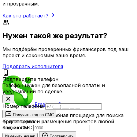
и прозрачным.
chevron_right
Как это работает?
group
Нужен такой же результат?
Мы подберём проверенных фрилансеров под ваш
проект и сэкономим ваше время.
Подобрать исполнителя
phone_iphone
Подтвердите телефон
Телефон нужен для безопасной оплаты и
уведомлений по сделке.
close
Freelance
Space
Номер телефона
sms
FreelanceSpace — удобная площадка для поиска
Получить код по СМС
фрилансеров и размещения проектов любой
Код отправлен на
сложности.
Код из СМС
verified
Изменить номер
Подтвердить