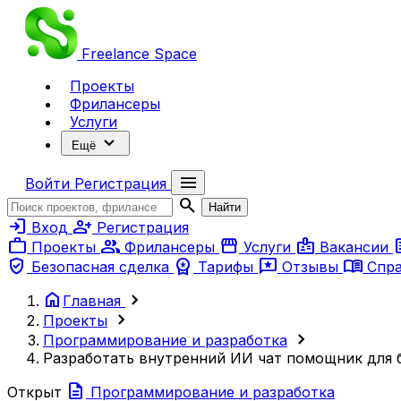
Freelance
Space
Проекты
Фрилансеры
Услуги
expand_more
Ещё
menu
Войти
Регистрация
search
Найти
login
person_add
Вход
Регистрация
work
group
storefront
badge
ar
Проекты
Фрилансеры
Услуги
Вакансии
verified_user
workspace_premium
reviews
menu_book
Безопасная сделка
Тарифы
Отзывы
Спр
home
chevron_right
Главная
chevron_right
Проекты
chevron_right
Программирование и разработка
Разработать внутренний ИИ чат помощник для б
description
Открыт
Программирование и разработка