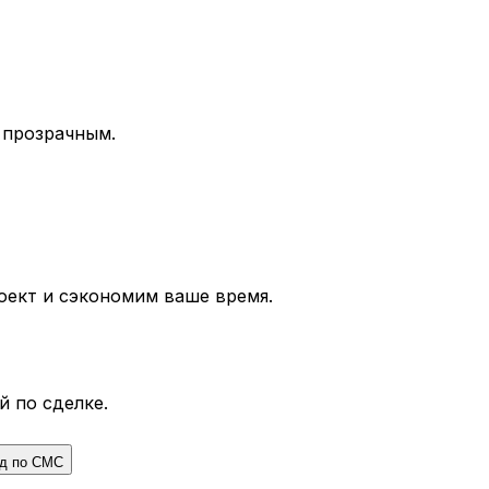
 прозрачным.
ект и сэкономим ваше время.
й по сделке.
од по СМС