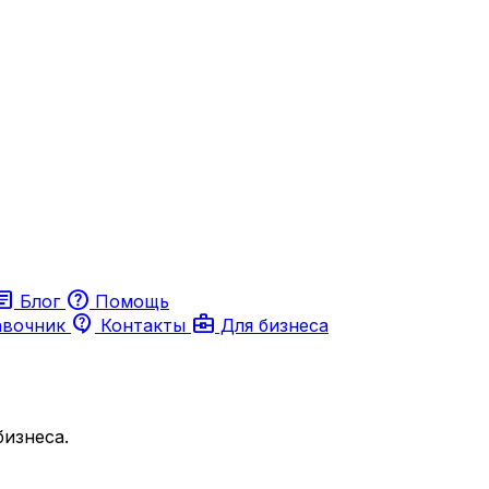
ticle
help
Блог
Помощь
contact_support
business_center
авочник
Контакты
Для бизнеса
изнеса.