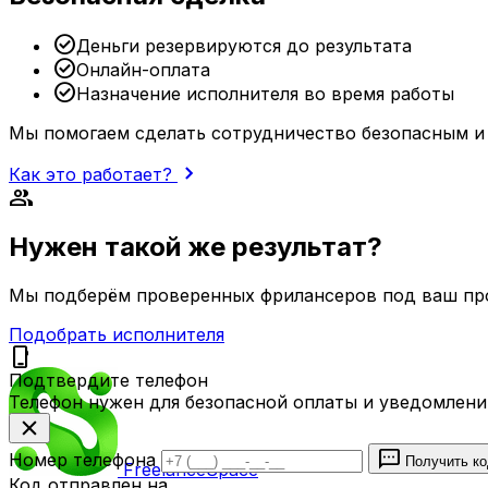
check_circle
Деньги резервируются до результата
check_circle
Онлайн-оплата
check_circle
Назначение исполнителя во время работы
Мы помогаем сделать сотрудничество безопасным и
chevron_right
Как это работает?
group
Нужен такой же результат?
Мы подберём проверенных фрилансеров под ваш про
Подобрать исполнителя
phone_iphone
Подтвердите телефон
Телефон нужен для безопасной оплаты и уведомлени
close
sms
Номер телефона
Получить к
Freelance
Space
Код отправлен на