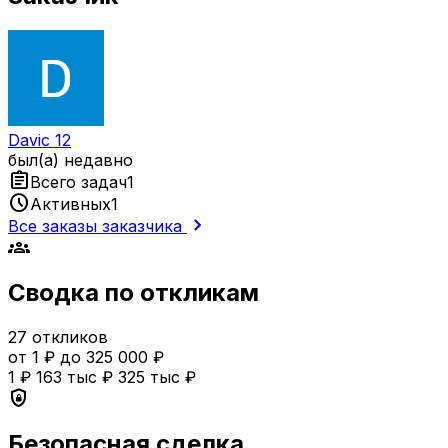
Davic 12
был(а) недавно
assignment
Всего задач
1
schedule
Активных
1
chevron_right
Все заказы заказчика
groups
Сводка по откликам
27
откликов
от 1 ₽ до 325 000 ₽
1 ₽
163 тыс ₽
325 тыс ₽
shield_lock
Безопасная сделка