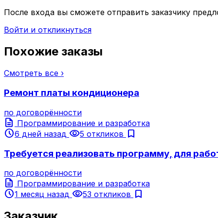
После входа вы сможете отправить заказчику предл
Войти и откликнуться
Похожие заказы
Смотреть все ›
Ремонт платы кондиционера
по договорённости
description
Программирование и разработка
schedule
visibility
bookmark
6 дней назад
5 откликов
Требуется реализовать программу, для рабо
по договорённости
description
Программирование и разработка
schedule
visibility
bookmark
1 месяц назад
53 откликов
Заказчик