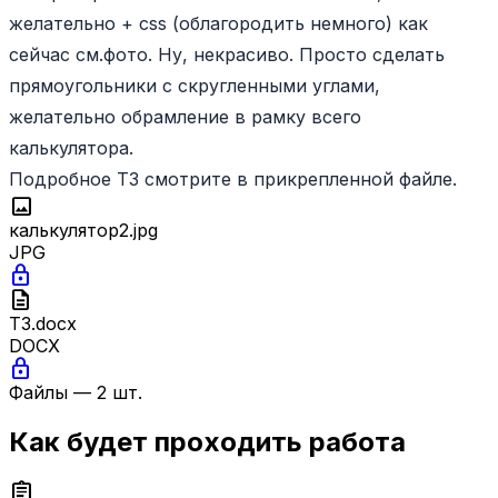
желательно + css (облагородить немного) как
сейчас см.фото. Ну, некрасиво. Просто сделать
прямоугольники с скругленными углами,
желательно обрамление в рамку всего
калькулятора.
Подробное ТЗ смотрите в прикрепленной файле.
image
калькулятор2.jpg
JPG
lock
description
ТЗ.docx
DOCX
lock
Файлы — 2 шт.
Как будет проходить работа
assignment