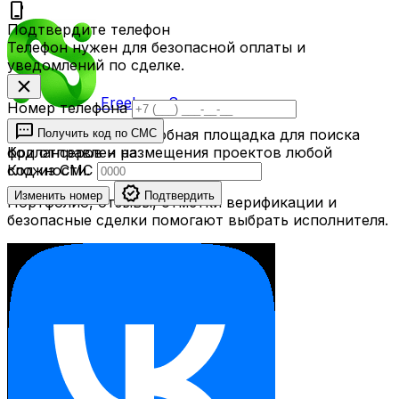
phone_iphone
Подтвердите телефон
Телефон нужен для безопасной оплаты и
уведомлений по сделке.
close
Freelance
Space
Номер телефона
sms
FreelanceSpace — удобная площадка для поиска
Получить код по СМС
фрилансеров и размещения проектов любой
Код отправлен на
сложности.
Код из СМС
verified
Изменить номер
Подтвердить
Портфолио, отзывы, отметки верификации и
безопасные сделки помогают выбрать исполнителя.