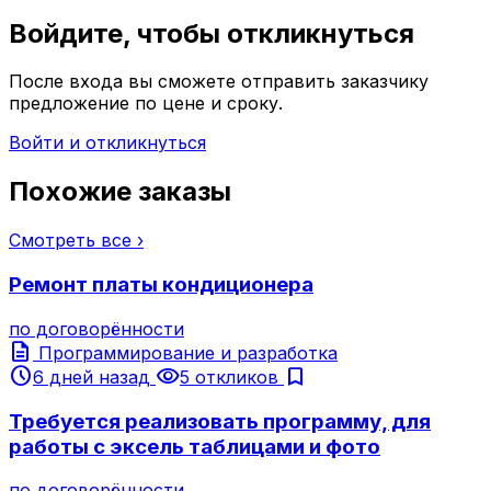
Войдите, чтобы откликнуться
После входа вы сможете отправить заказчику
предложение по цене и сроку.
Войти и откликнуться
Похожие заказы
Смотреть все ›
Ремонт платы кондиционера
по договорённости
description
Программирование и разработка
schedule
visibility
bookmark
6 дней назад
5 откликов
Требуется реализовать программу, для
работы с эксель таблицами и фото
по договорённости