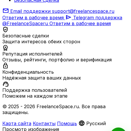
mail
Email поддержки
support@freelancespace.ru
send
Ответим в рабочее время
Telegram поддержка
@FreelanceSpaceru
Ответим в рабочее время
verified_user
Безопасные сделки
Защита интересов обеих сторон
workspace_premium
Репутация исполнителей
Отзывы, рейтинги, портфолио и верификация
lock
Конфиденциальность
Надёжная защита ваших данных
support_agent
Поддержка пользователей
Поможем на каждом этапе
© 2025 - 2026 FreelanceSpace.ru. Все права
защищены.
language
Карта сайта
Контакты
Помощь
Русский
Просмотр изображения