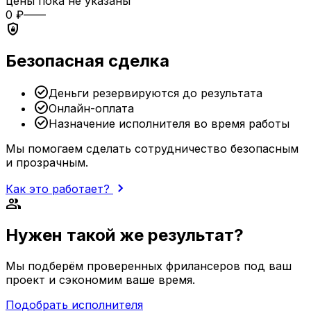
цены пока не указаны
0 ₽
—
—
shield_lock
Безопасная сделка
check_circle
Деньги резервируются до результата
check_circle
Онлайн-оплата
check_circle
Назначение исполнителя во время работы
Мы помогаем сделать сотрудничество безопасным
и прозрачным.
chevron_right
Как это работает?
group
Нужен такой же результат?
Мы подберём проверенных фрилансеров под ваш
проект и сэкономим ваше время.
Подобрать исполнителя