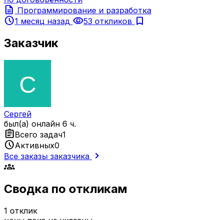
description
Программирование и разработка
schedule
visibility
bookmark
1 месяц назад
53 откликов
Заказчик
Сергей
был(а) онлайн 6 ч.
assignment
Всего задач
1
schedule
Активных
0
chevron_right
Все заказы заказчика
groups
Сводка по откликам
1
отклик