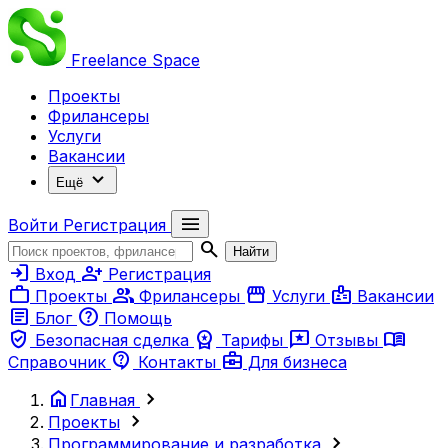
Freelance
Space
Проекты
Фрилансеры
Услуги
Вакансии
expand_more
Ещё
menu
Войти
Регистрация
search
Найти
login
person_add
Вход
Регистрация
work
group
storefront
badge
Проекты
Фрилансеры
Услуги
Вакансии
article
help
Блог
Помощь
verified_user
workspace_premium
reviews
menu_book
Безопасная сделка
Тарифы
Отзывы
contact_support
business_center
Справочник
Контакты
Для бизнеса
home
chevron_right
Главная
chevron_right
Проекты
chevron_right
Программирование и разработка