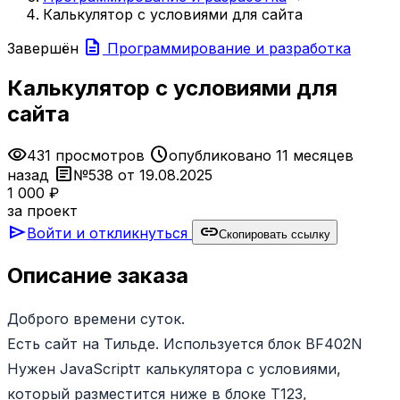
Калькулятор с условиями для сайта
description
Завершён
Программирование и разработка
Калькулятор с условиями для
сайта
visibility
schedule
431 просмотров
опубликовано 11 месяцев
article
назад
№538 от 19.08.2025
1 000 ₽
за проект
send
link
Войти и откликнуться
Скопировать ссылку
Описание заказа
Доброго времени суток.
Есть сайт на Тильде. Используется блок BF402N
Нужен JavaScriptт калькулятора с условиями,
который разместится ниже в блоке Т123,