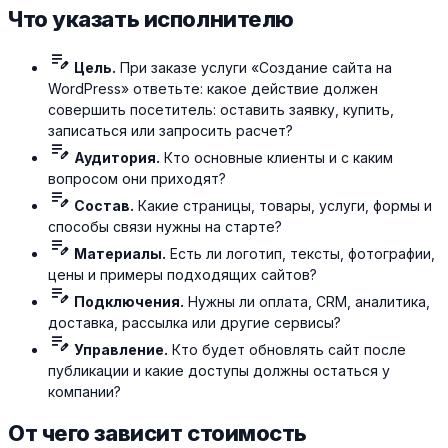
Что указать исполнителю
edit_note
Цель.
При заказе услуги «Создание сайта на
WordPress» ответьте: какое действие должен
совершить посетитель: оставить заявку, купить,
записаться или запросить расчет?
edit_note
Аудитория.
Кто основные клиенты и с каким
вопросом они приходят?
edit_note
Состав.
Какие страницы, товары, услуги, формы и
способы связи нужны на старте?
edit_note
Материалы.
Есть ли логотип, тексты, фотографии,
цены и примеры подходящих сайтов?
edit_note
Подключения.
Нужны ли оплата, CRM, аналитика,
доставка, рассылка или другие сервисы?
edit_note
Управление.
Кто будет обновлять сайт после
публикации и какие доступы должны остаться у
компании?
От чего зависит стоимость