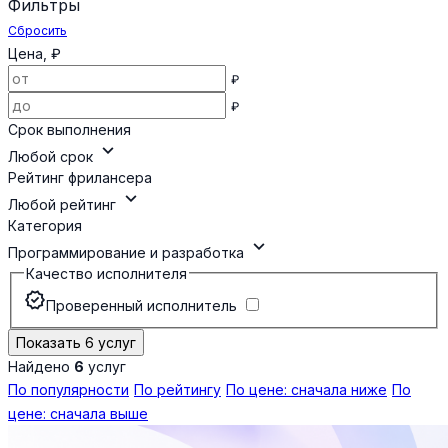
Фильтры
Сбросить
Цена, ₽
₽
₽
Срок выполнения
expand_more
Любой срок
Рейтинг фрилансера
expand_more
Любой рейтинг
Категория
expand_more
Программирование и разработка
Качество исполнителя
verified
Проверенный исполнитель
Показать 6 услуг
Найдено
6
услуг
По популярности
По рейтингу
По цене: сначала ниже
По
цене: сначала выше