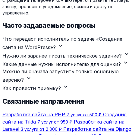
страницы на телефоне и компьютере, отправить тестовую
заявку, проверить уведомление, ссылки и доступ к
управлению.
Часто задаваемые вопросы
Что передаст исполнитель по задаче «Создание
expand_more
сайта на WordPress»?
expand_more
Нужно ли заранее писать техническое задание?
expand_more
Какие данные нужны исполнителю для оценки?
Можно ли сначала запустить только основную
expand_more
версию?
expand_more
Как провести приемку?
Связанные направления
Разработка сайта на PHP
Создание
7 услуг от 500 ₽
сайта на Tilda
Разработка сайта на
7 услуг от 950 ₽
Laravel
Разработка сайта на Django
3 услуги от 2 000 ₽