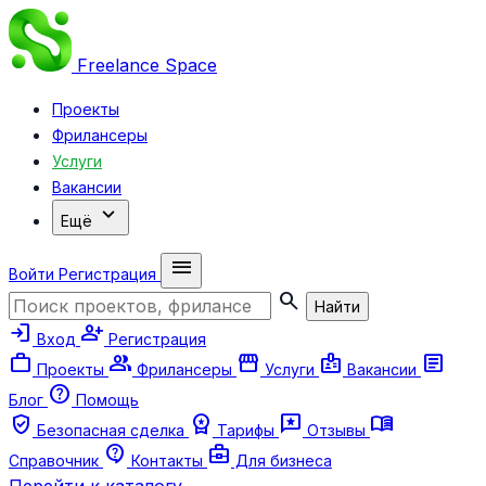
Freelance
Space
Проекты
Фрилансеры
Услуги
Вакансии
expand_more
Ещё
menu
Войти
Регистрация
search
Найти
login
person_add
Вход
Регистрация
work
group
storefront
badge
article
Проекты
Фрилансеры
Услуги
Вакансии
help
Блог
Помощь
verified_user
workspace_premium
reviews
menu_book
Безопасная сделка
Тарифы
Отзывы
contact_support
business_center
Справочник
Контакты
Для бизнеса