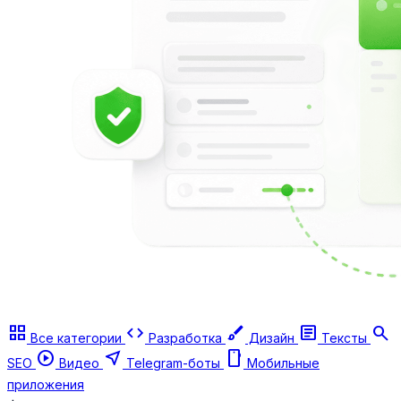
grid_view
code
brush
article
search
Все категории
Разработка
Дизайн
Тексты
play_circle
near_me
smartphone
SEO
Видео
Telegram-боты
Мобильные
приложения