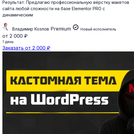
Результат:
Предлагаю профессиональную вёрстку макетов
сайта любой сложности на базе Elementor PRO с
динамическим
verified
Premium
Владимир Козлов
Новый исполнитель
от 2 000 ₽
1 день
Заказать от 2 000 ₽