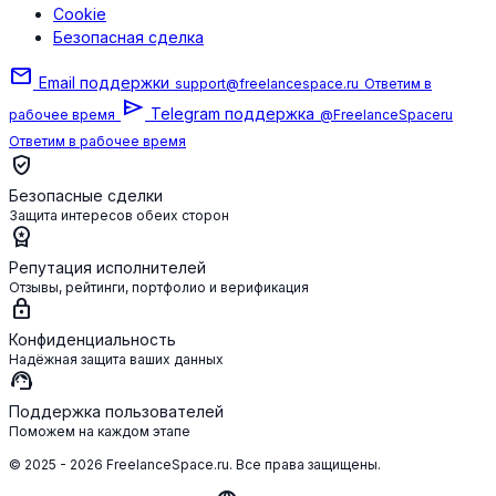
Cookie
Безопасная сделка
mail
Email поддержки
support@freelancespace.ru
Ответим в
send
Telegram поддержка
рабочее время
@FreelanceSpaceru
Ответим в рабочее время
verified_user
Безопасные сделки
Защита интересов обеих сторон
workspace_premium
Репутация исполнителей
Отзывы, рейтинги, портфолио и верификация
lock
Конфиденциальность
Надёжная защита ваших данных
support_agent
Поддержка пользователей
Поможем на каждом этапе
© 2025 - 2026 FreelanceSpace.ru. Все права защищены.