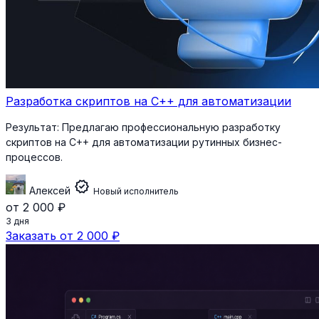
Разработка скриптов на C++ для автоматизации
Результат:
Предлагаю профессиональную разработку
скриптов на C++ для автоматизации рутинных бизнес-
процессов.
verified
Алексей
Новый исполнитель
от 2 000 ₽
3 дня
Заказать от 2 000 ₽