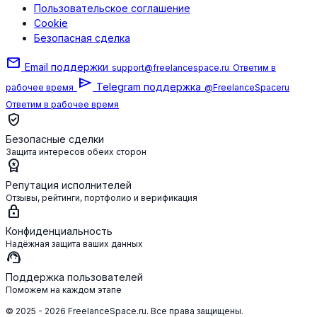
Пользовательское соглашение
Cookie
Безопасная сделка
mail
Email поддержки
support@freelancespace.ru
Ответим в
send
Telegram поддержка
рабочее время
@FreelanceSpaceru
Ответим в рабочее время
verified_user
Безопасные сделки
Защита интересов обеих сторон
workspace_premium
Репутация исполнителей
Отзывы, рейтинги, портфолио и верификация
lock
Конфиденциальность
Надёжная защита ваших данных
support_agent
Поддержка пользователей
Поможем на каждом этапе
© 2025 - 2026 FreelanceSpace.ru. Все права защищены.