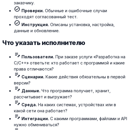
заказчику.
check_circle
Проверки.
Обычные и ошибочные случаи
проходят согласованный тест.
check_circle
Инструкция.
Описаны установка, настройка,
данные и обновление.
Что указать исполнителю
edit_note
Пользователи.
При заказе услуги «Разработка на
C/C++» ответьте: кто работает с программой и какие
права отличаются?
edit_note
Сценарии.
Какие действия обязательны в первой
версии?
edit_note
Данные.
Что программа получает, хранит,
рассчитывает и выгружает?
edit_note
Среда.
На каких системах, устройствах или в
какой сети она работает?
edit_note
Интеграции.
С какими программами, файлами и API
нужно обмениваться?