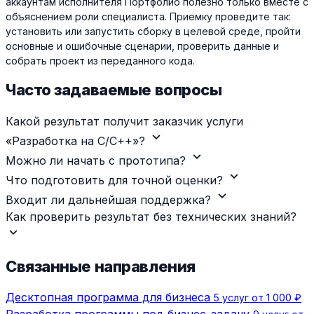
аккаунтам исполнителя Портфолио полезно только вместе с
объяснением роли специалиста. Приемку проведите так:
установить или запустить сборку в целевой среде, пройти
основные и ошибочные сценарии, проверить данные и
собрать проект из переданного кода.
Часто задаваемые вопросы
Какой результат получит заказчик услуги
expand_more
«Разработка на C/C++»?
expand_more
Можно ли начать с прототипа?
expand_more
Что подготовить для точной оценки?
expand_more
Входит ли дальнейшая поддержка?
Как проверить результат без технических знаний?
expand_more
Связанные направления
Десктопная программа для бизнеса
5 услуг от 1 000 ₽