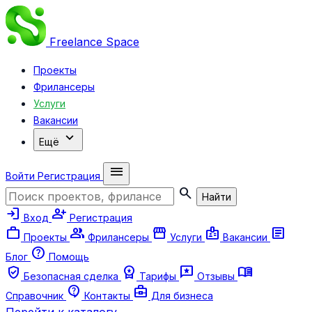
Freelance
Space
Проекты
Фрилансеры
Услуги
Вакансии
expand_more
Ещё
menu
Войти
Регистрация
search
Найти
login
person_add
Вход
Регистрация
work
group
storefront
badge
article
Проекты
Фрилансеры
Услуги
Вакансии
help
Блог
Помощь
verified_user
workspace_premium
reviews
menu_book
Безопасная сделка
Тарифы
Отзывы
contact_support
business_center
Справочник
Контакты
Для бизнеса