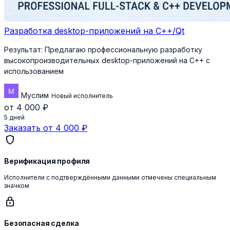
Разработка desktop-приложений на C++/Qt
Результат:
Предлагаю профессиональную разработку
высокопроизводительных desktop-приложений на C++ с
использованием
Муслим
Новый исполнитель
от 4 000 ₽
5 дней
Заказать от 4 000 ₽
shield
Верификация профиля
Исполнители с подтверждёнными данными отмечены специальным
значком
lock
Безопасная сделка