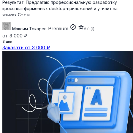
Результат:
Предлагаю профессиональную разработку
кроссплатформенных desktop-приложений и утилит на
языках C++ и
verified
star
Premium
Максим Токарев
5.0
(1)
от 3 000 ₽
3 дня
Заказать от 3 000 ₽