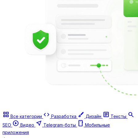
grid_view
code
brush
article
search
Все категории
Разработка
Дизайн
Тексты
play_circle
near_me
smartphone
SEO
Видео
Telegram-боты
Мобильные
приложения