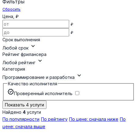
Фильтры
Сбросить
Цена, ₽
₽
₽
Срок выполнения
expand_more
Любой срок
Рейтинг фрилансера
expand_more
Любой рейтинг
Категория
expand_more
Программирование и разработка
Качество исполнителя
verified
Проверенный исполнитель
Показать 4 услуги
Найдено
4
услуги
По популярности
По рейтингу
По цене: сначала ниже
По
цене: сначала выше