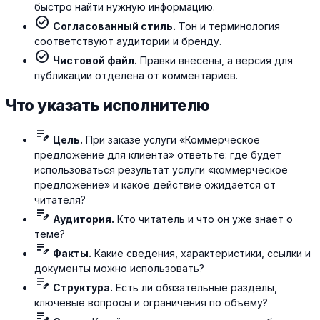
быстро найти нужную информацию.
check_circle
Согласованный стиль.
Тон и терминология
соответствуют аудитории и бренду.
check_circle
Чистовой файл.
Правки внесены, а версия для
публикации отделена от комментариев.
Что указать исполнителю
edit_note
Цель.
При заказе услуги «Коммерческое
предложение для клиента» ответьте: где будет
использоваться результат услуги «коммерческое
предложение» и какое действие ожидается от
читателя?
edit_note
Аудитория.
Кто читатель и что он уже знает о
теме?
edit_note
Факты.
Какие сведения, характеристики, ссылки и
документы можно использовать?
edit_note
Структура.
Есть ли обязательные разделы,
ключевые вопросы и ограничения по объему?
edit_note