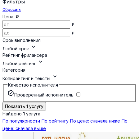
Фильтры
Сбросить
Цена, ₽
₽
₽
Срок выполнения
expand_more
Любой срок
Рейтинг фрилансера
expand_more
Любой рейтинг
Категория
expand_more
Копирайтинг и тексты
Качество исполнителя
verified
Проверенный исполнитель
Показать 1 услугу
Найдено
1
услуга
По популярности
По рейтингу
По цене: сначала ниже
По
цене: сначала выше