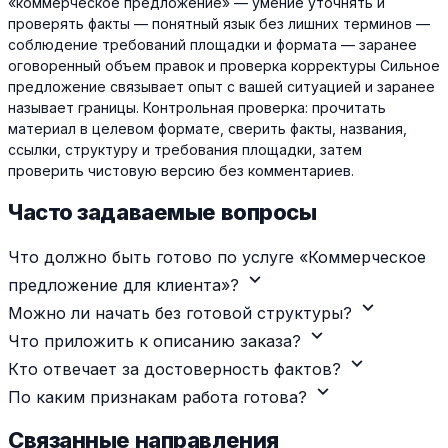
«коммерческое предложение» — умение уточнять и
проверять факты — понятный язык без лишних терминов —
соблюдение требований площадки и формата — заранее
оговоренный объем правок и проверка корректуры Сильное
предложение связывает опыт с вашей ситуацией и заранее
называет границы. Контрольная проверка: прочитать
материал в целевом формате, сверить факты, названия,
ссылки, структуру и требования площадки, затем
проверить чистовую версию без комментариев.
Часто задаваемые вопросы
Что должно быть готово по услуге «Коммерческое
expand_more
предложение для клиента»?
expand_more
Можно ли начать без готовой структуры?
expand_more
Что приложить к описанию заказа?
expand_more
Кто отвечает за достоверность фактов?
expand_more
По каким признакам работа готова?
Связанные направления