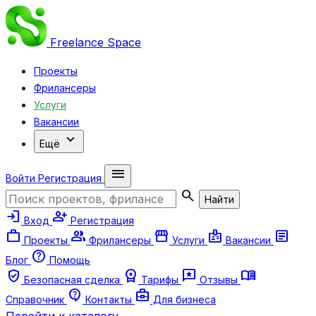
Freelance
Space
Проекты
Фрилансеры
Услуги
Вакансии
expand_more
Ещё
menu
Войти
Регистрация
search
Найти
login
person_add
Вход
Регистрация
work
group
storefront
badge
article
Проекты
Фрилансеры
Услуги
Вакансии
help
Блог
Помощь
verified_user
workspace_premium
reviews
menu_book
Безопасная сделка
Тарифы
Отзывы
contact_support
business_center
Справочник
Контакты
Для бизнеса