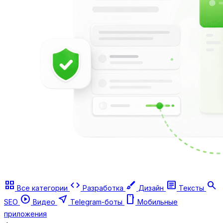
grid_view
code
brush
article
search
Все категории
Разработка
Дизайн
Тексты
play_circle
near_me
smartphone
SEO
Видео
Telegram-боты
Мобильные
приложения