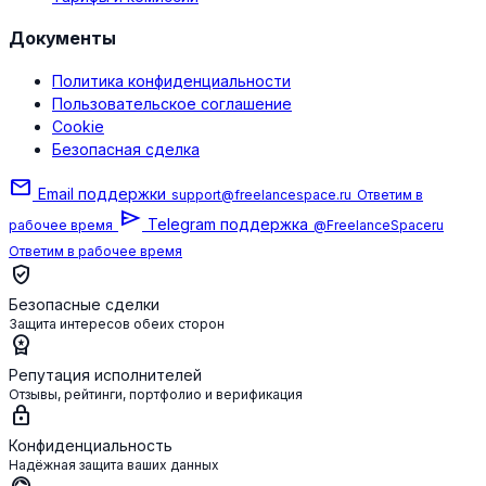
Документы
Политика конфиденциальности
Пользовательское соглашение
Cookie
Безопасная сделка
mail
Email поддержки
support@freelancespace.ru
Ответим в
send
Telegram поддержка
рабочее время
@FreelanceSpaceru
Ответим в рабочее время
verified_user
Безопасные сделки
Защита интересов обеих сторон
workspace_premium
Репутация исполнителей
Отзывы, рейтинги, портфолио и верификация
lock
Конфиденциальность
Надёжная защита ваших данных