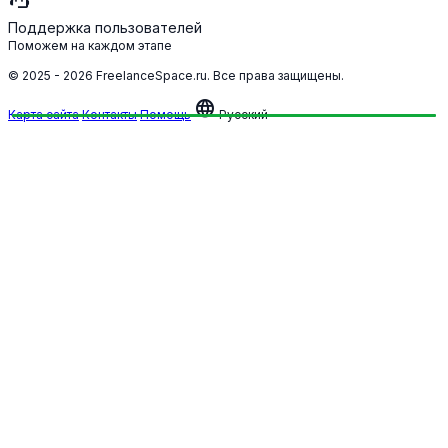
support_agent
Поддержка пользователей
Поможем на каждом этапе
© 2025 - 2026 FreelanceSpace.ru. Все права защищены.
language
Карта сайта
Контакты
Помощь
Русский