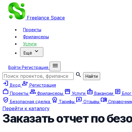
Freelance
Space
Проекты
Фрилансеры
Услуги
expand_more
Ещё
menu
Войти
Регистрация
search
Найти
login
person_add
Вход
Регистрация
work
group
storefront
badge
article
Проекты
Фрилансеры
Услуги
Вакансии
Бло
verified_user
workspace_premium
reviews
menu_book
Безопасная сделка
Тарифы
Отзывы
Справочни
Перейти к каталогу
Заказать отчет по без