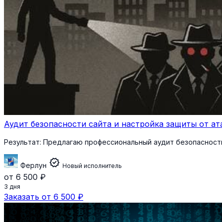
Аудит безопасности сайта и настройка защиты от ат
Результат:
Предлагаю профессиональный аудит безопасности
verified
Ферлун
Новый исполнитель
от 6 500 ₽
3 дня
Заказать от 6 500 ₽