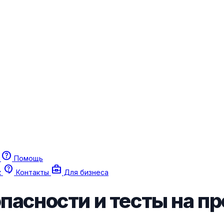
help
г
Помощь
contact_support
business_center
к
Контакты
Для бизнеса
опасности и тесты на п