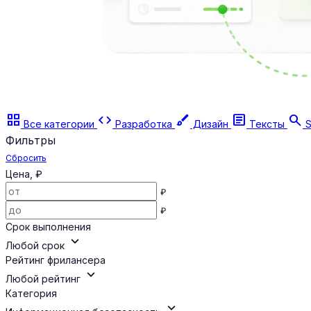
grid_view
code
brush
article
search
Все категории
Разработка
Дизайн
Тексты
S
Фильтры
Сбросить
Цена, ₽
₽
₽
Срок выполнения
expand_more
Любой срок
Рейтинг фрилансера
expand_more
Любой рейтинг
Категория
expand_more