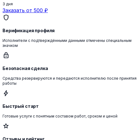
3 дня
Заказать от 500 ₽
shield
Верификация профиля
Исполнители с подтверждёнными данными отмечены специальным
значком
lock
Безопасная сделка
Средства резервируются и передаются исполнителю после принятия
работы
bolt
Быстрый старт
Готовые услуги с понятным составом работ, сроком и ценой
star
Отзывы и рейтинг