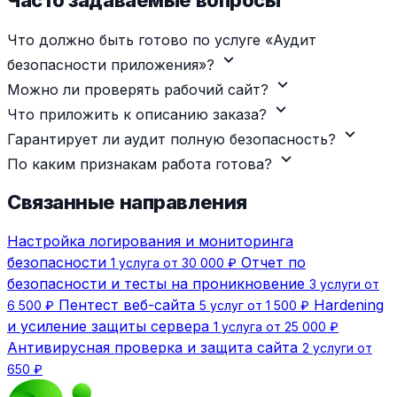
Часто задаваемые вопросы
Что должно быть готово по услуге «Аудит
expand_more
безопасности приложения»?
expand_more
Можно ли проверять рабочий сайт?
expand_more
Что приложить к описанию заказа?
expand_more
Гарантирует ли аудит полную безопасность?
expand_more
По каким признакам работа готова?
Связанные направления
Настройка логирования и мониторинга
безопасности
Отчет по
1 услуга от 30 000 ₽
безопасности и тесты на проникновение
3 услуги от
Пентест веб-сайта
Hardening
6 500 ₽
5 услуг от 1 500 ₽
и усиление защиты сервера
1 услуга от 25 000 ₽
Антивирусная проверка и защита сайта
2 услуги от
650 ₽