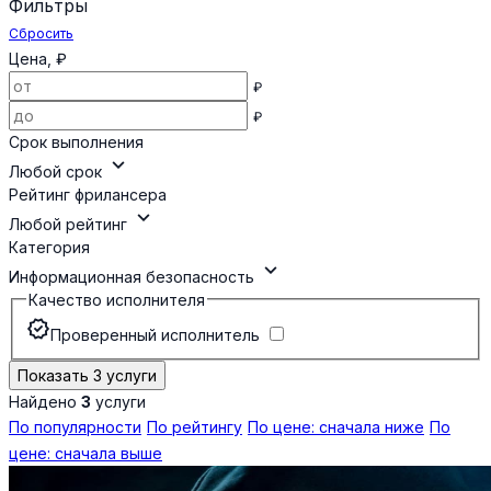
Фильтры
Сбросить
Цена, ₽
₽
₽
Срок выполнения
expand_more
Любой срок
Рейтинг фрилансера
expand_more
Любой рейтинг
Категория
expand_more
Информационная безопасность
Качество исполнителя
verified
Проверенный исполнитель
Показать 3 услуги
Найдено
3
услуги
По популярности
По рейтингу
По цене: сначала ниже
По
цене: сначала выше