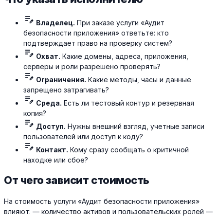
edit_note
Владелец.
При заказе услуги «Аудит
безопасности приложения» ответьте: кто
подтверждает право на проверку систем?
edit_note
Охват.
Какие домены, адреса, приложения,
серверы и роли разрешено проверять?
edit_note
Ограничения.
Какие методы, часы и данные
запрещено затрагивать?
edit_note
Среда.
Есть ли тестовый контур и резервная
копия?
edit_note
Доступ.
Нужны внешний взгляд, учетные записи
пользователей или доступ к коду?
edit_note
Контакт.
Кому сразу сообщать о критичной
находке или сбое?
От чего зависит стоимость
На стоимость услуги «Аудит безопасности приложения»
влияют: — количество активов и пользовательских ролей —