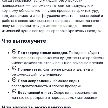
Когда заказывают услугу «Аудит безопасности
приложения»: — приложение готовится к запуску или
крупному обновлению — нужно проверить архитектуру,
код, зависимости и конфигурацию вместе — права ролей и
работа с секретами вызывают вопросы — команда хочет
получить приоритеты до исправления кода — после
изменений нужна повторная проверка критичных находок
Что вы получите
check_circle
Подтвержденные находки.
По задаче «Аудит
безопасности приложения» существенные проблемы
имеют доказательство и понятное описание влияния.
check_circle
Приоритеты.
Критичные риски отделены от
рекомендаций по улучшению.
check_circle
План исправлений.
Команда видит
последовательность и способ проверки.
check_circle
Безопасный отчет.
Секреты и персональные
данные не раскрыты в передаваемых материалах.
Что указать исполнителю