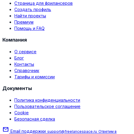
Страница для фрилансеров
Создать профиль
Найти проекты
Премиум
Помощь и FAQ
Компания
О сервисе
Блог
Контакты
Справочник
Тарифы и комиссии
Документы
Политика конфиденциальности
Пользовательское соглашение
Cookie
Безопасная сделка
mail
Email поддержки
support@freelancespace.ru
Ответим в