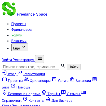
Freelance
Space
Проекты
Фрилансеры
Услуги
Вакансии
expand_more
Ещё
menu
Войти
Регистрация
search
Найти
login
person_add
Вход
Регистрация
work
group
storefront
badge
article
Проекты
Фрилансеры
Услуги
Вакансии
help
Блог
Помощь
verified_user
workspace_premium
reviews
menu_book
Безопасная сделка
Тарифы
Отзывы
contact_support
business_center
Справочник
Контакты
Для бизнеса