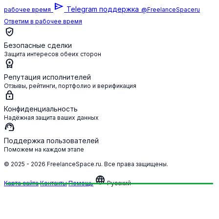
send
Telegram поддержка
рабочее время
@FreelanceSpaceru
Ответим в рабочее время
verified_user
Безопасные сделки
Защита интересов обеих сторон
workspace_premium
Репутация исполнителей
Отзывы, рейтинги, портфолио и верификация
lock
Конфиденциальность
Надёжная защита ваших данных
support_agent
Поддержка пользователей
Поможем на каждом этапе
© 2025 - 2026 FreelanceSpace.ru. Все права защищены.
language
Карта сайта
Контакты
Помощь
Русский