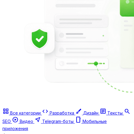
grid_view
code
brush
article
search
Все категории
Разработка
Дизайн
Тексты
play_circle
near_me
smartphone
SEO
Видео
Telegram-боты
Мобильные
приложения