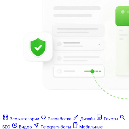
grid_view
code
brush
article
search
Все категории
Разработка
Дизайн
Тексты
play_circle
near_me
smartphone
SEO
Видео
Telegram-боты
Мобильные