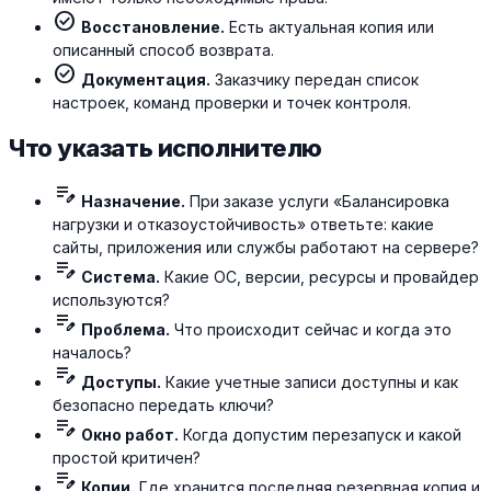
check_circle
Восстановление.
Есть актуальная копия или
описанный способ возврата.
check_circle
Документация.
Заказчику передан список
настроек, команд проверки и точек контроля.
Что указать исполнителю
edit_note
Назначение.
При заказе услуги «Балансировка
нагрузки и отказоустойчивость» ответьте: какие
сайты, приложения или службы работают на сервере?
edit_note
Система.
Какие ОС, версии, ресурсы и провайдер
используются?
edit_note
Проблема.
Что происходит сейчас и когда это
началось?
edit_note
Доступы.
Какие учетные записи доступны и как
безопасно передать ключи?
edit_note
Окно работ.
Когда допустим перезапуск и какой
простой критичен?
edit_note
Копии.
Где хранится последняя резервная копия и