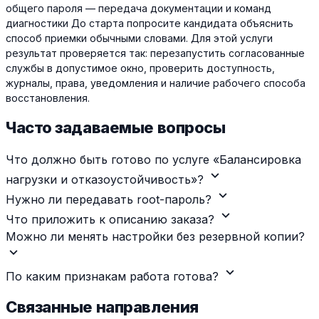
общего пароля — передача документации и команд
диагностики До старта попросите кандидата объяснить
способ приемки обычными словами. Для этой услуги
результат проверяется так: перезапустить согласованные
службы в допустимое окно, проверить доступность,
журналы, права, уведомления и наличие рабочего способа
восстановления.
Часто задаваемые вопросы
Что должно быть готово по услуге «Балансировка
expand_more
нагрузки и отказоустойчивость»?
expand_more
Нужно ли передавать root-пароль?
expand_more
Что приложить к описанию заказа?
Можно ли менять настройки без резервной копии?
expand_more
expand_more
По каким признакам работа готова?
Связанные направления