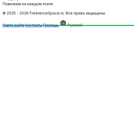
Поможем на каждом этапе
© 2025 - 2026 FreelanceSpace.ru. Все права защищены.
language
Карта сайта
Контакты
Помощь
Русский