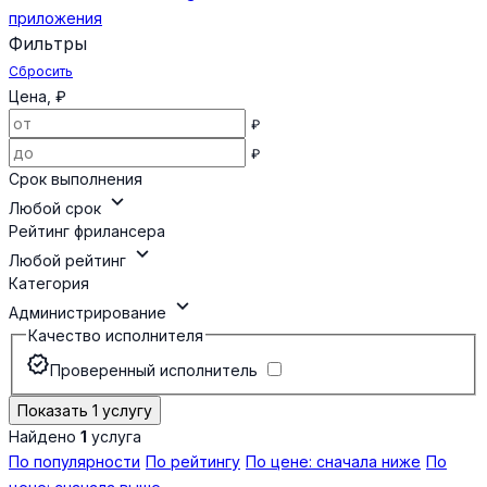
приложения
Фильтры
Сбросить
Цена, ₽
₽
₽
Срок выполнения
expand_more
Любой срок
Рейтинг фрилансера
expand_more
Любой рейтинг
Категория
expand_more
Администрирование
Качество исполнителя
verified
Проверенный исполнитель
Показать 1 услугу
Найдено
1
услуга
По популярности
По рейтингу
По цене: сначала ниже
По