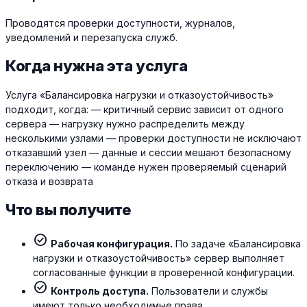
Проводятся проверки доступности, журналов,
уведомлений и перезапуска служб.
Когда нужна эта услуга
Услуга «Балансировка нагрузки и отказоустойчивость»
подходит, когда: — критичный сервис зависит от одного
сервера — нагрузку нужно распределить между
несколькими узлами — проверки доступности не исключают
отказавший узел — данные и сессии мешают безопасному
переключению — команде нужен проверяемый сценарий
отказа и возврата
Что вы получите
check_circle
Рабочая конфигурация.
По задаче «Балансировка
нагрузки и отказоустойчивость» сервер выполняет
согласованные функции в проверенной конфигурации.
check_circle
Контроль доступа.
Пользователи и службы
имеют только необходимые права.