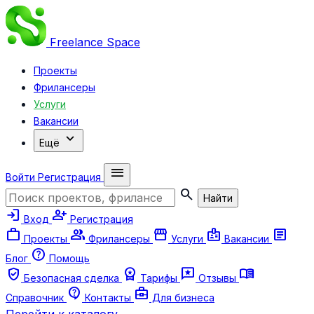
Freelance
Space
Проекты
Фрилансеры
Услуги
Вакансии
expand_more
Ещё
menu
Войти
Регистрация
search
Найти
login
person_add
Вход
Регистрация
work
group
storefront
badge
article
Проекты
Фрилансеры
Услуги
Вакансии
help
Блог
Помощь
verified_user
workspace_premium
reviews
menu_book
Безопасная сделка
Тарифы
Отзывы
contact_support
business_center
Справочник
Контакты
Для бизнеса