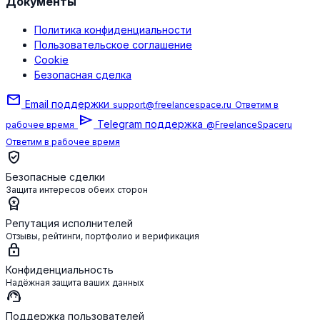
Документы
Политика конфиденциальности
Пользовательское соглашение
Cookie
Безопасная сделка
mail
Email поддержки
support@freelancespace.ru
Ответим в
send
Telegram поддержка
рабочее время
@FreelanceSpaceru
Ответим в рабочее время
verified_user
Безопасные сделки
Защита интересов обеих сторон
workspace_premium
Репутация исполнителей
Отзывы, рейтинги, портфолио и верификация
lock
Конфиденциальность
Надёжная защита ваших данных
support_agent
Поддержка пользователей