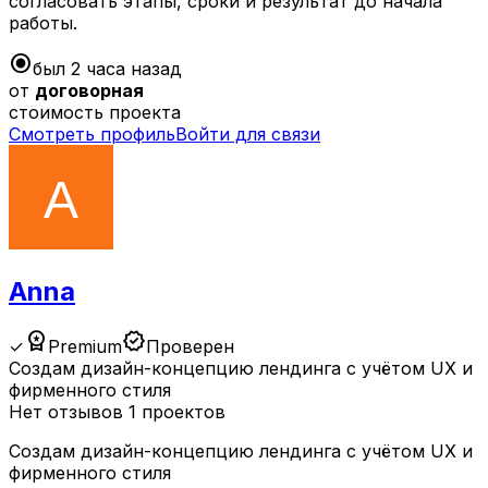
согласовать этапы, сроки и результат до начала
работы.
radio_button_checked
был 2 часа назад
от
договорная
стоимость проекта
Смотреть профиль
Войти для связи
Anna
workspace_premium
verified
✓
Premium
Проверен
Создам дизайн-концепцию лендинга с учётом UX и
фирменного стиля
Нет отзывов
1 проектов
Создам дизайн-концепцию лендинга с учётом UX и
фирменного стиля