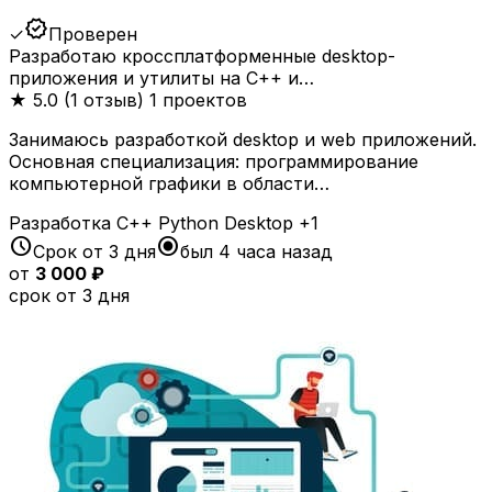
verified
✓
Проверен
Разработаю кроссплатформенные desktop-
приложения и утилиты на C++ и…
★
5.0 (1 отзыв)
1 проектов
Занимаюсь разработкой desktop и web приложений.
Основная специализация: программирование
компьютерной графики в области…
Разработка
C++
Python
Desktop
+1
schedule
radio_button_checked
Срок от 3 дня
был 4 часа назад
от
3 000 ₽
срок от 3 дня