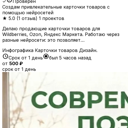
✓
Проверен
Создам привлекательные карточки товаров с
помощью нейросетей
★
5.0 (1 отзыв)
1 проектов
Делаю продающие карточки товаров для
Wildberries, Ozon, Яндекс Маркета. Работаю через
разные нейросети: это позволяет…
Инфографика
Карточки товаров
Дизайн.
schedule
radio_button_checked
Срок от 1 день
был 5 часов назад
от
500 ₽
срок от 1 день