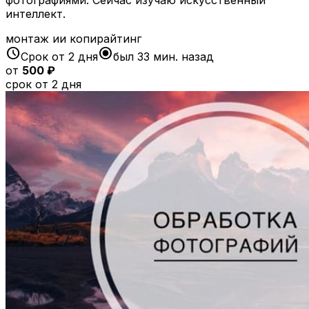
интеллект.
монтаж ии копирайтинг
schedule
radio_button_checked
Срок от 2 дня
был 33 мин. назад
от
500 ₽
срок от 2 дня