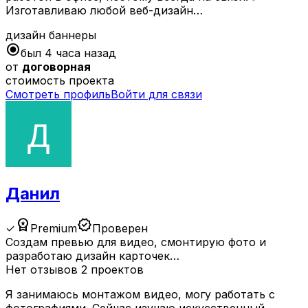
Изготавливаю любой веб-дизайн…
дизайн
баннеры
radio_button_checked
был 4 часа назад
от
договорная
стоимость проекта
Смотреть профиль
Войти для связи
Данил
workspace_premium
verified
✓
Premium
Проверен
Создам превью для видео, смонтирую фото и
разработаю дизайн карточек…
Нет отзывов
2 проектов
Я занимаюсь монтажом видео, могу работать с
фотографиями. Сейчас изучаю искусственный