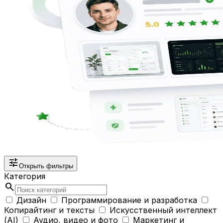
tune
Открыть фильтры
Категория
search
Дизайн
Программирование и разработка
Копирайтинг и тексты
Искусственный интеллект
(AI)
Аудио, видео и фото
Маркетинг и