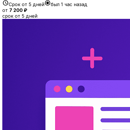
schedule
radio_button_checked
Срок от 5 дней
был 1 час назад
от
7 200 ₽
срок от 5 дней