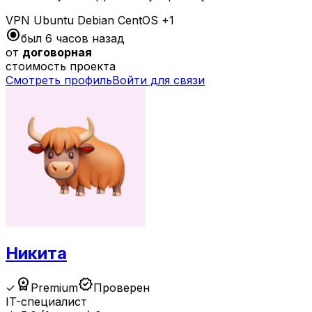
VPN
Ubuntu
Debian
CentOS
+1
radio_button_checked
был 6 часов назад
от
договорная
стоимость проекта
Смотреть профиль
Войти для связи
Никита
workspace_premium
verified
✓
Premium
Проверен
IT-специалист