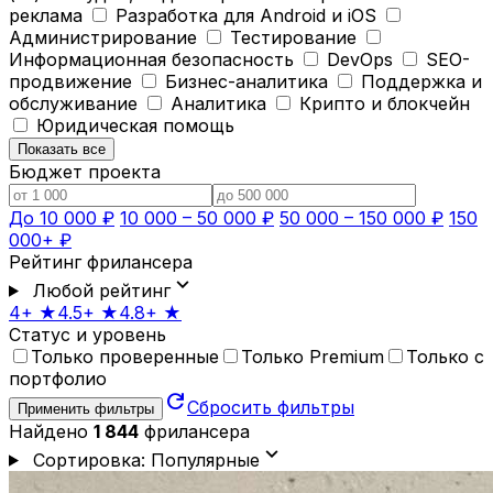
реклама
Разработка для Android и iOS
Администрирование
Тестирование
Информационная безопасность
DevOps
SEO-
продвижение
Бизнес-аналитика
Поддержка и
обслуживание
Аналитика
Крипто и блокчейн
Юридическая помощь
Показать все
Бюджет проекта
До 10 000 ₽
10 000 – 50 000 ₽
50 000 – 150 000 ₽
150
000+ ₽
Рейтинг фрилансера
expand_more
Любой рейтинг
4+ ★
4.5+ ★
4.8+ ★
Статус и уровень
Только проверенные
Только Premium
Только с
портфолио
refresh
Сбросить фильтры
Применить фильтры
Найдено
1 844
фрилансера
expand_more
Сортировка: Популярные