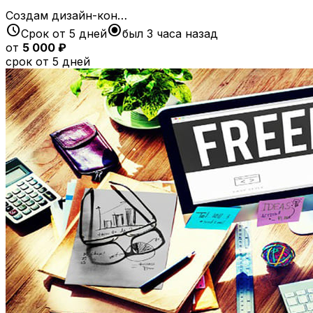
Создам дизайн-кон…
schedule
radio_button_checked
Срок от 5 дней
был 3 часа назад
от
5 000 ₽
срок от 5 дней