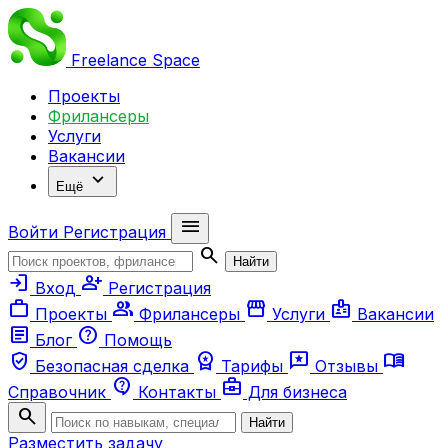
Freelance
Space
Проекты
Фрилансеры
Услуги
Вакансии
expand_more
Ещё
menu
Войти
Регистрация
search
Найти
login
person_add
Вход
Регистрация
work
group
storefront
badge
Проекты
Фрилансеры
Услуги
Вакансии
article
help
Блог
Помощь
verified_user
workspace_premium
reviews
menu_book
Безопасная сделка
Тарифы
Отзывы
contact_support
business_center
Справочник
Контакты
Для бизнеса
search
Найти
Разместить задачу