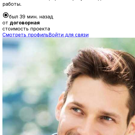
работы.
radio_button_checked
был 39 мин. назад
от
договорная
стоимость проекта
Смотреть профиль
Войти для связи