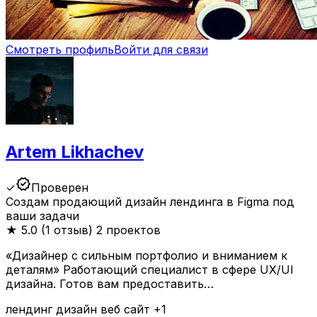
Смотреть профиль
Войти для связи
Artem Likhachev
verified
✓
Проверен
Создам продающий дизайн лендинга в Figma под
ваши задачи
★
5.0 (1 отзыв)
2 проектов
«Дизайнер с сильным портфолио и вниманием к
деталям» Работающий специалист в сфере UX/UI
дизайна. Готов вам предоставить…
лендинг
дизайн
веб
сайт
+1