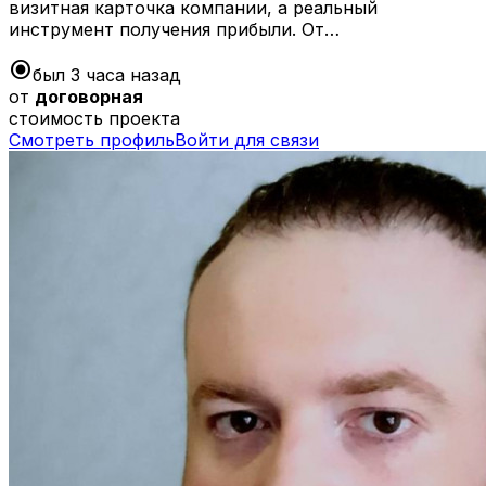
визитная карточка компании, а реальный
инструмент получения прибыли. От…
radio_button_checked
был 3 часа назад
от
договорная
стоимость проекта
Смотреть профиль
Войти для связи