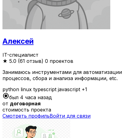
Алексей
IT-специалист
★
5.0 (61 отзыв)
0 проектов
Занимаюсь инструментами для автоматизации
процессов, сбора и анализа информации, etc.
python
linux
typescript
javascript
+1
radio_button_checked
был 4 часа назад
от
договорная
стоимость проекта
Смотреть профиль
Войти для связи