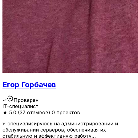
Егор Горбачев
verified
✓
Проверен
IT-специалист
★
5.0 (37 отзывов)
0 проектов
Я специализируюсь на администрировании и
обслуживании серверов, обеспечивая их
стабильную и эффективную работу…