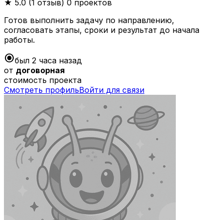
★
5.0 (1 отзыв)
0 проектов
Готов выполнить задачу по направлению,
согласовать этапы, сроки и результат до начала
работы.
radio_button_checked
был 2 часа назад
от
договорная
стоимость проекта
Смотреть профиль
Войти для связи