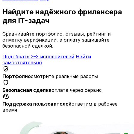
Найдите надёжного фрилансера
для IT-задач
Сравнивайте портфолио, отзывы, рейтинг и
отметку верификации, а оплату защищайте
безопасной сделкой.
Подобрать 2–3 исполнителей
Найти
самостоятельно
verified_user
Портфолио
смотрите реальные работы
shield
Безопасная сделка
оплата через сервис
support_agent
Поддержка пользователей
ответим в рабочее
время