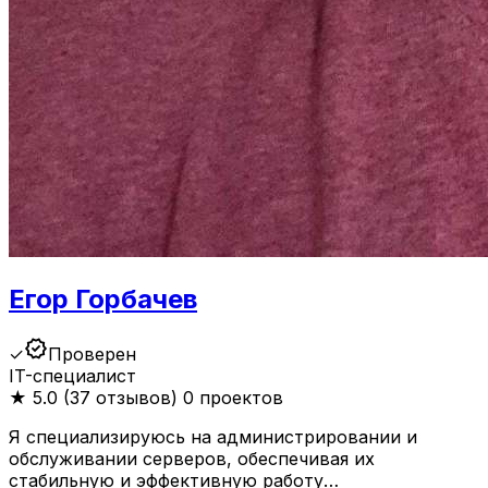
Егор Горбачев
verified
✓
Проверен
IT-специалист
★
5.0 (37 отзывов)
0 проектов
Я специализируюсь на администрировании и
обслуживании серверов, обеспечивая их
стабильную и эффективную работу…