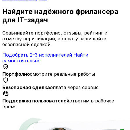
Найдите надёжного фрилансера
для IT-задач
Сравнивайте портфолио, отзывы, рейтинг и
отметку верификации, а оплату защищайте
безопасной сделкой.
Подобрать 2–3 исполнителей
Найти
самостоятельно
verified_user
Портфолио
смотрите реальные работы
shield
Безопасная сделка
оплата через сервис
support_agent
Поддержка пользователей
ответим в рабочее
время