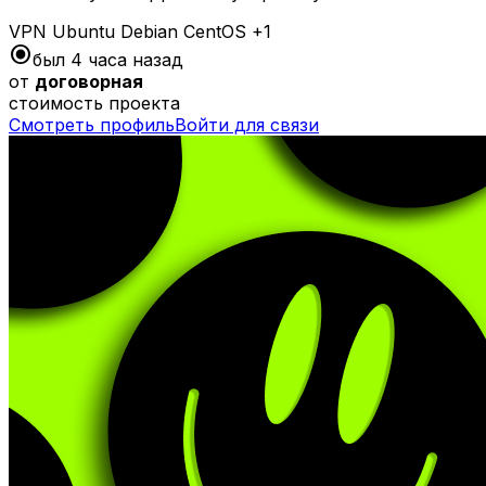
VPN
Ubuntu
Debian
CentOS
+1
radio_button_checked
был 4 часа назад
от
договорная
стоимость проекта
Смотреть профиль
Войти для связи