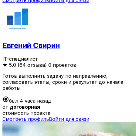
Смотреть профиль
Войти для связи
Евгений Свирин
IT-специалист
★
5.0 (64 отзыва)
0 проектов
Готов выполнить задачу по направлению,
согласовать этапы, сроки и результат до начала
работы.
radio_button_checked
был 4 часа назад
от
договорная
стоимость проекта
Смотреть профиль
Войти для связи