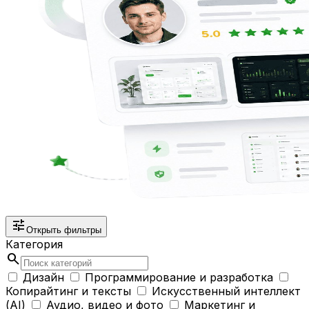
tune
Открыть фильтры
Категория
search
Дизайн
Программирование и разработка
Копирайтинг и тексты
Искусственный интеллект
(AI)
Аудио, видео и фото
Маркетинг и