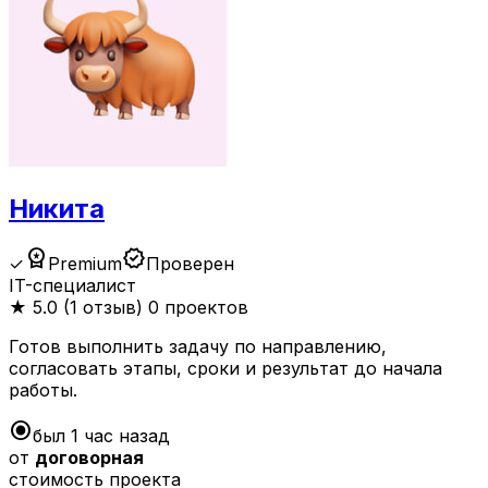
Никита
workspace_premium
verified
✓
Premium
Проверен
IT-специалист
★
5.0 (1 отзыв)
0 проектов
Готов выполнить задачу по направлению,
согласовать этапы, сроки и результат до начала
работы.
radio_button_checked
был 1 час назад
от
договорная
стоимость проекта