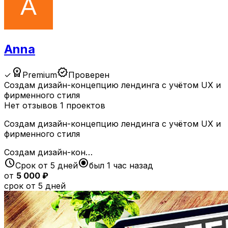
Anna
workspace_premium
verified
✓
Premium
Проверен
Создам дизайн-концепцию лендинга с учётом UX и
фирменного стиля
Нет отзывов
1 проектов
Создам дизайн-концепцию лендинга с учётом UX и
фирменного стиля
Создам дизайн-кон…
schedule
radio_button_checked
Срок от 5 дней
был 1 час назад
от
5 000 ₽
срок от 5 дней