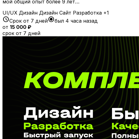
мой общий опыт более 9 лет…
UI/UX Дизайн
Дизайн
Сайт
Разработка
+1
schedule
radio_button_checked
Срок от 7 дней
был 4 часа назад
от
15 000 ₽
срок от 7 дней