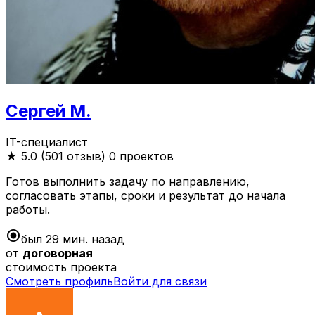
Сергей М.
IT-специалист
★
5.0 (501 отзыв)
0 проектов
Готов выполнить задачу по направлению,
согласовать этапы, сроки и результат до начала
работы.
radio_button_checked
был 29 мин. назад
от
договорная
стоимость проекта
Смотреть профиль
Войти для связи