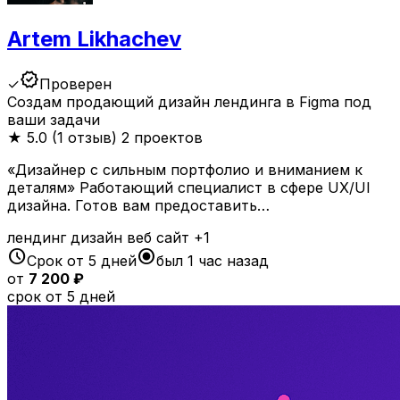
Artem Likhachev
verified
✓
Проверен
Создам продающий дизайн лендинга в Figma под
ваши задачи
★
5.0 (1 отзыв)
2 проектов
«Дизайнер с сильным портфолио и вниманием к
деталям» Работающий специалист в сфере UX/UI
дизайна. Готов вам предоставить…
лендинг
дизайн
веб
сайт
+1
schedule
radio_button_checked
Срок от 5 дней
был 1 час назад
от
7 200 ₽
срок от 5 дней