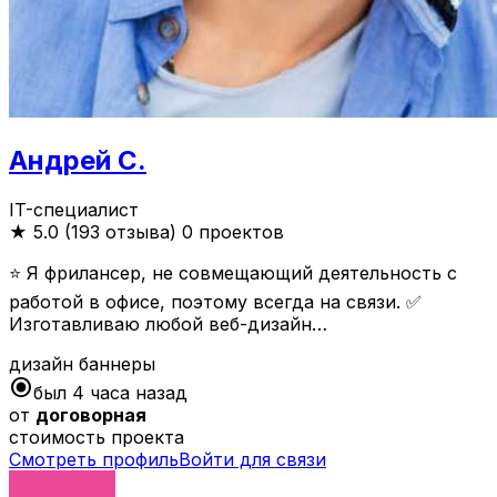
Андрей С.
IT-специалист
★
5.0 (193 отзыва)
0 проектов
⭐️ Я фрилансер, не совмещающий деятельность с
работой в офисе, поэтому всегда на связи. ✅
Изготавливаю любой веб-дизайн…
дизайн
баннеры
radio_button_checked
был 4 часа назад
от
договорная
стоимость проекта
Смотреть профиль
Войти для связи