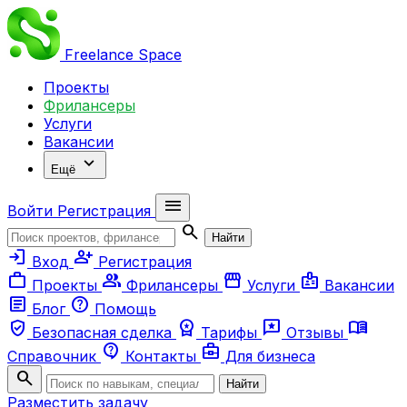
Freelance
Space
Проекты
Фрилансеры
Услуги
Вакансии
expand_more
Ещё
menu
Войти
Регистрация
search
Найти
login
person_add
Вход
Регистрация
work
group
storefront
badge
Проекты
Фрилансеры
Услуги
Вакансии
article
help
Блог
Помощь
verified_user
workspace_premium
reviews
menu_book
Безопасная сделка
Тарифы
Отзывы
contact_support
business_center
Справочник
Контакты
Для бизнеса
search
Найти
Разместить задачу