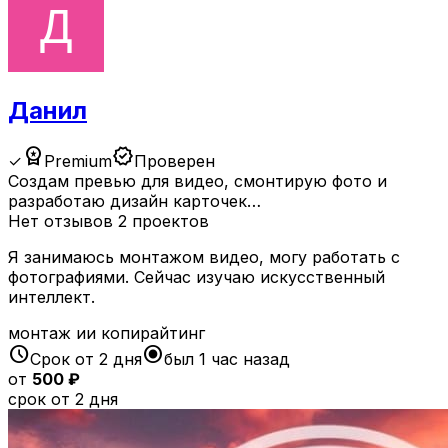
Данил
workspace_premium
verified
✓
Premium
Проверен
Создам превью для видео, смонтирую фото и
разработаю дизайн карточек…
Нет отзывов
2 проектов
Я занимаюсь монтажом видео, могу работать с
фотографиями. Сейчас изучаю искусственный
интеллект.
монтаж ии копирайтинг
schedule
radio_button_checked
Срок от 2 дня
был 1 час назад
от
500 ₽
срок от 2 дня