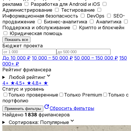
реклама
Разработка для Android и iOS
Администрирование
Тестирование
Информационная безопасность
DevOps
SEO-
продвижение
Бизнес-аналитика
Аналитика
Поддержка и обслуживание
Крипто и блокчейн
Юридическая помощь
Показать все
Бюджет проекта
До 10 000 ₽
10 000 – 50 000 ₽
50 000 – 150 000 ₽
150
000+ ₽
Рейтинг фрилансера
expand_more
Любой рейтинг
4+ ★
4.5+ ★
4.8+ ★
Статус и уровень
Только проверенные
Только Premium
Только с
портфолио
refresh
Сбросить фильтры
Применить фильтры
Найдено
1 838
фрилансеров
expand_more
Сортировка: Популярные