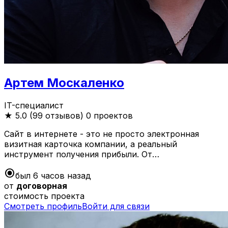
Артем Москаленко
IT-специалист
★
5.0 (99 отзывов)
0 проектов
Сайт в интернете - это не просто электронная
визитная карточка компании, а реальный
инструмент получения прибыли. От…
radio_button_checked
был 6 часов назад
от
договорная
стоимость проекта
Смотреть профиль
Войти для связи