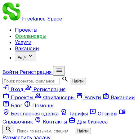
Freelance
Space
Проекты
Фрилансеры
Услуги
Вакансии
expand_more
Ещё
menu
Войти
Регистрация
search
Найти
login
person_add
Вход
Регистрация
work
group
storefront
badge
Проекты
Фрилансеры
Услуги
Вакансии
article
help
Блог
Помощь
verified_user
workspace_premium
reviews
menu_book
Безопасная сделка
Тарифы
Отзывы
contact_support
business_center
Справочник
Контакты
Для бизнеса
search
Найти
Разместить задачу