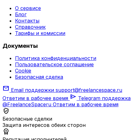
О сервисе
Блог
Контакты
Справочник
Тарифы и комиссии
Документы
Политика конфиденциальности
Пользовательское соглашение
Cookie
Безопасная сделка
mail
Email поддержки
support@freelancespace.ru
send
Ответим в рабочее время
Telegram поддержка
@FreelanceSpaceru
Ответим в рабочее время
verified_user
Безопасные сделки
Защита интересов обеих сторон
workspace_premium
Репутация исполнителей