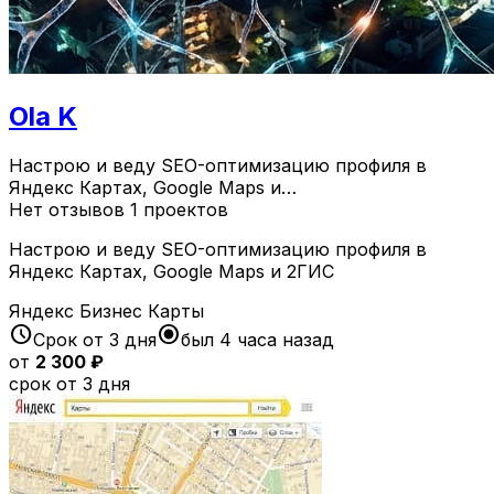
Ola K
Настрою и веду SEO-оптимизацию профиля в
Яндекс Картах, Google Maps и…
Нет отзывов
1 проектов
Настрою и веду SEO-оптимизацию профиля в
Яндекс Картах, Google Maps и 2ГИС
Яндекс Бизнес Карты
schedule
radio_button_checked
Срок от 3 дня
был 4 часа назад
от
2 300 ₽
срок от 3 дня