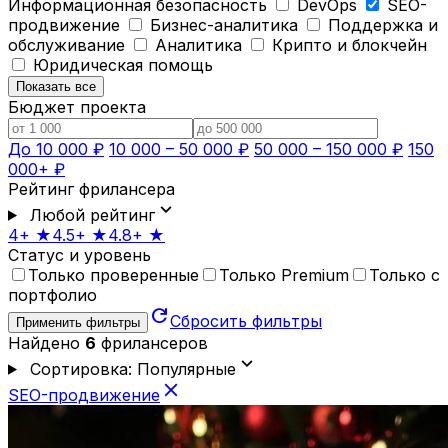
Информационная безопасность
DevOps
SEO-
продвижение
Бизнес-аналитика
Поддержка и
обслуживание
Аналитика
Крипто и блокчейн
Юридическая помощь
Показать все
Бюджет проекта
До 10 000 ₽
10 000 – 50 000 ₽
50 000 – 150 000 ₽
150
000+ ₽
Рейтинг фрилансера
expand_more
Любой рейтинг
4+ ★
4.5+ ★
4.8+ ★
Статус и уровень
Только проверенные
Только Premium
Только с
портфолио
refresh
Сбросить фильтры
Применить фильтры
Найдено
6
фрилансеров
expand_more
Сортировка: Популярные
close
SEO-продвижение