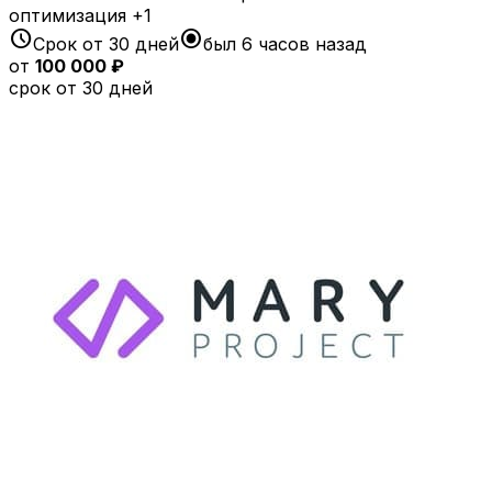
оптимизация
+1
schedule
radio_button_checked
Срок от 30 дней
был 6 часов назад
от
100 000 ₽
срок от 30 дней