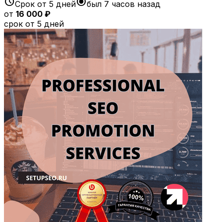
schedule
radio_button_checked
Срок от 5 дней
был 7 часов назад
от
16 000 ₽
срок от 5 дней