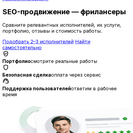
SEO-продвижение — фрилансеры
Сравните релевантных исполнителей, их услуги,
портфолио, отзывы и стоимость работы.
Подобрать 2–3 исполнителей
Найти
самостоятельно
verified_user
Портфолио
смотрите реальные работы
shield
Безопасная сделка
оплата через сервис
support_agent
Поддержка пользователей
ответим в рабочее
время