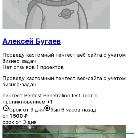
Алексей Бугаев
Проведу кастомный пентест веб-сайта с учетом
бизнес-задач
Нет отзывов
1 проектов
Проведу кастомный пентест веб-сайта с учетом
бизнес-задач
пентест
Pentest
Penetration test
Тест с
проникновением
+1
schedule
radio_button_checked
Срок от 3 дня
был 6 часов назад
от
1 500 ₽
срок от 3 дня