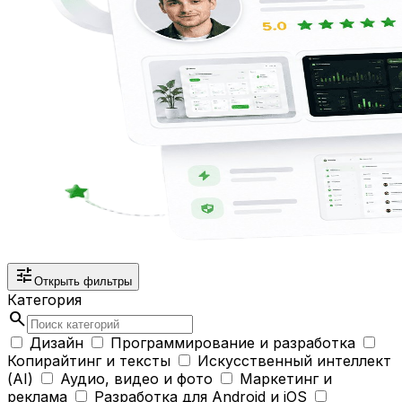
tune
Открыть фильтры
Категория
search
Дизайн
Программирование и разработка
Копирайтинг и тексты
Искусственный интеллект
(AI)
Аудио, видео и фото
Маркетинг и
реклама
Разработка для Android и iOS