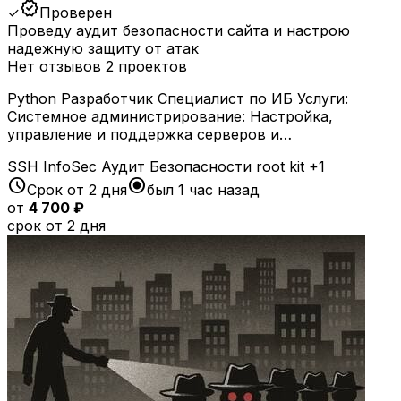
verified
✓
Проверен
Проведу аудит безопасности сайта и настрою
надежную защиту от атак
Нет отзывов
2 проектов
Python Разработчик Специалист по ИБ Услуги:
Системное администрирование: Настройка,
управление и поддержка серверов и…
SSH
InfoSec
Аудит Безопасности
root kit
+1
schedule
radio_button_checked
Срок от 2 дня
был 1 час назад
от
4 700 ₽
срок от 2 дня