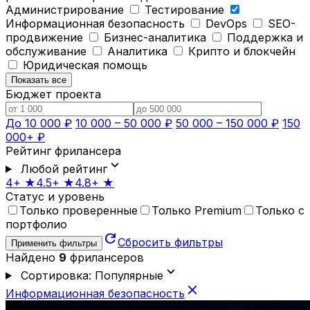
Администрирование
Тестирование
Информационная безопасность
DevOps
SEO-
продвижение
Бизнес-аналитика
Поддержка и
обслуживание
Аналитика
Крипто и блокчейн
Юридическая помощь
Показать все
Бюджет проекта
До 10 000 ₽
10 000 – 50 000 ₽
50 000 – 150 000 ₽
150
000+ ₽
Рейтинг фрилансера
expand_more
Любой рейтинг
4+ ★
4.5+ ★
4.8+ ★
Статус и уровень
Только проверенные
Только Premium
Только с
портфолио
refresh
Сбросить фильтры
Применить фильтры
Найдено
9
фрилансеров
expand_more
Сортировка: Популярные
close
Информационная безопасность