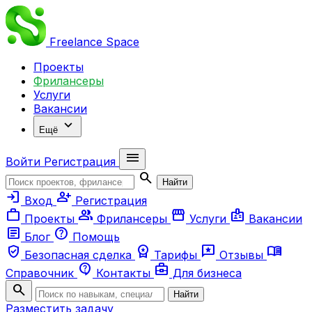
Freelance
Space
Проекты
Фрилансеры
Услуги
Вакансии
expand_more
Ещё
menu
Войти
Регистрация
search
Найти
login
person_add
Вход
Регистрация
work
group
storefront
badge
Проекты
Фрилансеры
Услуги
Вакансии
article
help
Блог
Помощь
verified_user
workspace_premium
reviews
menu_book
Безопасная сделка
Тарифы
Отзывы
contact_support
business_center
Справочник
Контакты
Для бизнеса
search
Найти
Разместить задачу