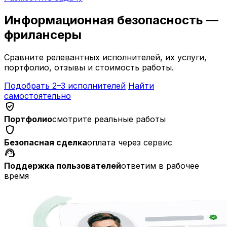
Информационная безопасность —
фрилансеры
Сравните релевантных исполнителей, их услуги,
портфолио, отзывы и стоимость работы.
Подобрать 2–3 исполнителей
Найти
самостоятельно
verified_user
Портфолио
смотрите реальные работы
shield
Безопасная сделка
оплата через сервис
support_agent
Поддержка пользователей
ответим в рабочее
время