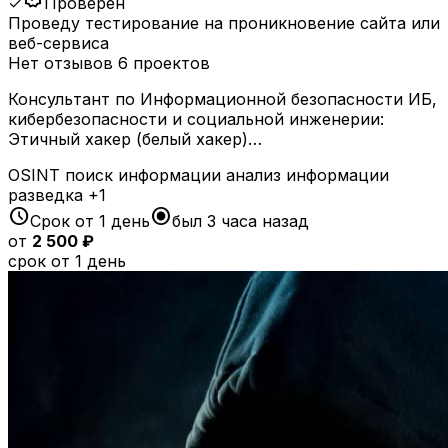
✓
Проверен
Проведу тестирование на проникновение сайта или
веб-сервиса
Нет отзывов
6 проектов
Консультант по Информационной безопасности ИБ,
кибербезопасности и социальной инженерии:
Этичный хакер (белый хакер)…
OSINT
поиск информации
анализ информации
разведка
+1
schedule
radio_button_checked
Срок от 1 день
был 3 часа назад
от
2 500 ₽
срок от 1 день