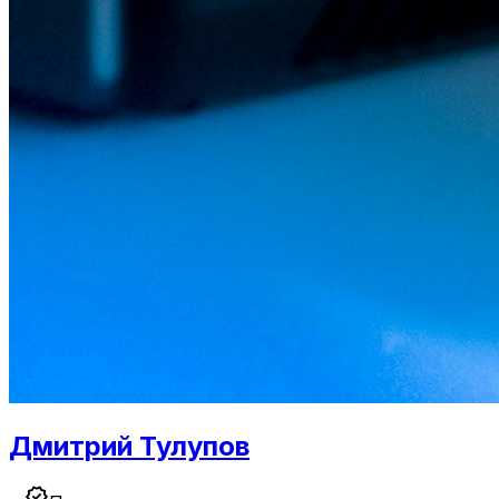
Дмитрий Тулупов
verified