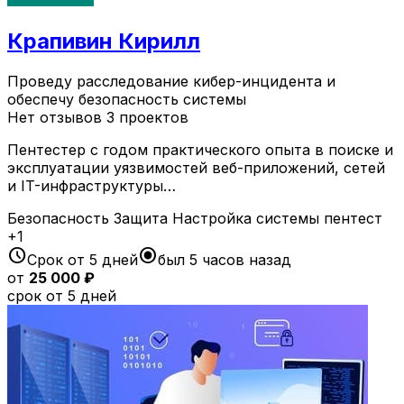
Крапивин Кирилл
Проведу расследование кибер-инцидента и
обеспечу безопасность системы
Нет отзывов
3 проектов
Пентестер с годом практического опыта в поиске и
эксплуатации уязвимостей веб-приложений, сетей
и IT-инфраструктуры…
Безопасность
Защита
Настройка системы
пентест
+1
schedule
radio_button_checked
Срок от 5 дней
был 5 часов назад
от
25 000 ₽
срок от 5 дней