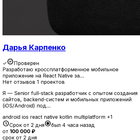
Дарья Карпенко
verified
✓
Проверен
Разработаю кроссплатформенное мобильное
приложение на React Native за…
Нет отзывов
1 проектов
Я — Senior full-stack разработчик с опытом создания
сайтов, backend-систем и мобильных приложений
(iOS/Android) под…
android
ios
react native
kotlin multiplatform
+1
schedule
radio_button_checked
Срок от 2 дня
был 4 часа назад
от
100 000 ₽
срок от 2 дня