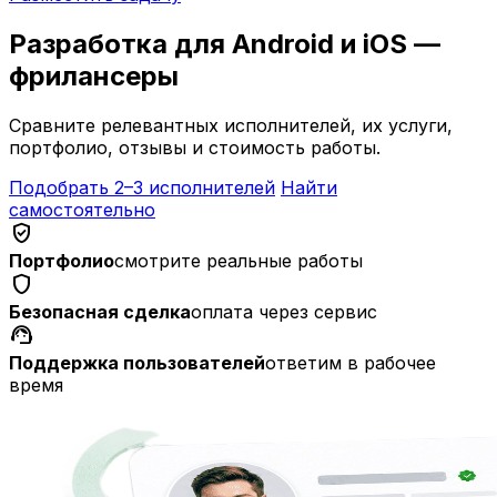
Разработка для Android и iOS —
фрилансеры
Сравните релевантных исполнителей, их услуги,
портфолио, отзывы и стоимость работы.
Подобрать 2–3 исполнителей
Найти
самостоятельно
verified_user
Портфолио
смотрите реальные работы
shield
Безопасная сделка
оплата через сервис
support_agent
Поддержка пользователей
ответим в рабочее
время