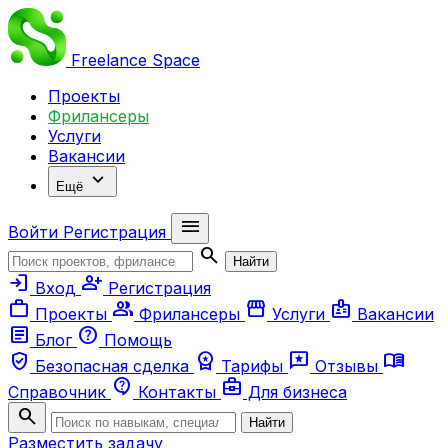
Freelance
Space
Проекты
Фрилансеры
Услуги
Вакансии
expand_more
Ещё
menu
Войти
Регистрация
search
Найти
login
person_add
Вход
Регистрация
work
group
storefront
badge
Проекты
Фрилансеры
Услуги
Вакансии
article
help
Блог
Помощь
verified_user
workspace_premium
reviews
menu_book
Безопасная сделка
Тарифы
Отзывы
contact_support
business_center
Справочник
Контакты
Для бизнеса
search
Найти
Разместить задачу