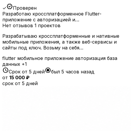
verified
✓
Проверен
Разработаю кроссплатформенное Flutter-
приложение с авторизацией и…
Нет отзывов
1 проектов
Разрабатываю кроссплатформенные и нативные
мобильные приложения, а также веб-сервисы и
сайты под ключ. Возьму на себя…
flutter
мобильное приложение
авторизация
база
данных
+1
schedule
radio_button_checked
Срок от 5 дней
был 5 часов назад
от
15 000 ₽
срок от 5 дней