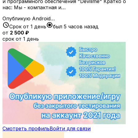
и программного обеспечения "Devilime" Кратко о
нас: Мы - компактная и…
Опубликую Android…
schedule
radio_button_checked
Срок от 1 день
был 5 часов назад
от
2 500 ₽
срок от 1 день
Смотреть профиль
Войти для связи