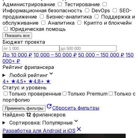
Администрирование
Тестирование
Информационная безопасность
DevOps
SEO-
продвижение
Бизнес-аналитика
Поддержка и
обслуживание
Аналитика
Крипто и блокчейн
Юридическая помощь
Показать все
Бюджет проекта
До 10 000 ₽
10 000 – 50 000 ₽
50 000 – 150 000 ₽
150
000+ ₽
Рейтинг фрилансера
expand_more
Любой рейтинг
4+ ★
4.5+ ★
4.8+ ★
Статус и уровень
Только проверенные
Только Premium
Только с
портфолио
refresh
Сбросить фильтры
Применить фильтры
Найдено
12
фрилансеров
expand_more
Сортировка: Популярные
close
Разработка для Android и iOS