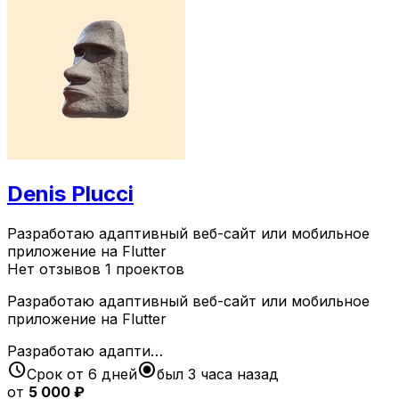
Denis Plucci
Разработаю адаптивный веб-сайт или мобильное
приложение на Flutter
Нет отзывов
1 проектов
Разработаю адаптивный веб-сайт или мобильное
приложение на Flutter
Разработаю адапти…
schedule
radio_button_checked
Срок от 6 дней
был 3 часа назад
от
5 000 ₽