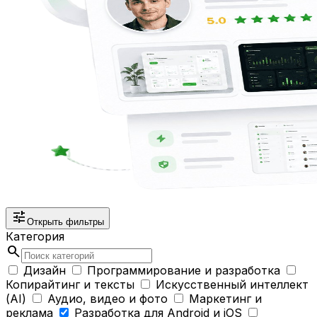
tune
Открыть фильтры
Категория
search
Дизайн
Программирование и разработка
Копирайтинг и тексты
Искусственный интеллект
(AI)
Аудио, видео и фото
Маркетинг и
реклама
Разработка для Android и iOS