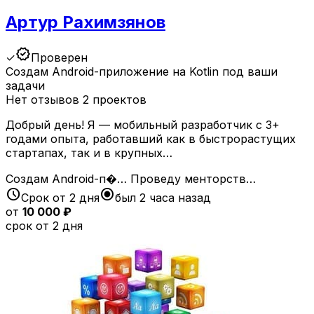
Артур Рахимзянов
verified
✓
Проверен
Создам Android-приложение на Kotlin под ваши
задачи
Нет отзывов
2 проектов
Добрый день! Я — мобильный разработчик с 3+
годами опыта, работавший как в быстрорастущих
стартапах, так и в крупных…
Создам Android-п�…
Проведу менторств…
schedule
radio_button_checked
Срок от 2 дня
был 2 часа назад
от
10 000 ₽
срок от 2 дня