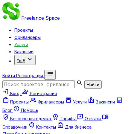
Freelance
Space
Проекты
Фрилансеры
Услуги
Вакансии
expand_more
Ещё
menu
Войти
Регистрация
search
Найти
login
person_add
Вход
Регистрация
work
group
storefront
badge
article
Проекты
Фрилансеры
Услуги
Вакансии
help
Блог
Помощь
verified_user
workspace_premium
reviews
menu_book
Безопасная сделка
Тарифы
Отзывы
contact_support
business_center
Справочник
Контакты
Для бизнеса