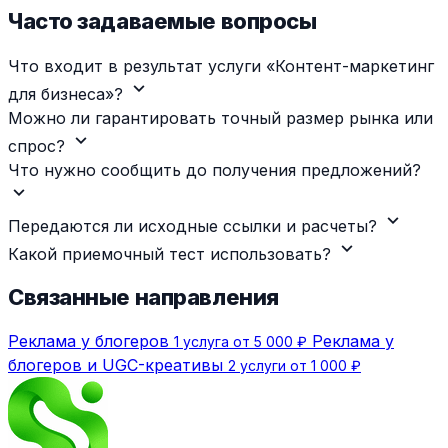
Часто задаваемые вопросы
Что входит в результат услуги «Контент-маркетинг
expand_more
для бизнеса»?
Можно ли гарантировать точный размер рынка или
expand_more
спрос?
Что нужно сообщить до получения предложений?
expand_more
expand_more
Передаются ли исходные ссылки и расчеты?
expand_more
Какой приемочный тест использовать?
Связанные направления
Реклама у блогеров
Реклама у
1 услуга от 5 000 ₽
блогеров и UGC-креативы
2 услуги от 1 000 ₽