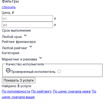
Фильтры
Сбросить
Цена, ₽
₽
₽
Срок выполнения
expand_more
Любой срок
Рейтинг фрилансера
expand_more
Любой рейтинг
Категория
expand_more
Маркетинг и реклама
Качество исполнителя
verified
Проверенный исполнитель
Показать 3 услуги
Найдено
3
услуги
По популярности
По рейтингу
По цене: сначала ниже
По
цене: сначала выше