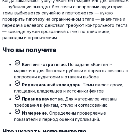
Когда заказывают услугу «Контент-маркетинг для бизнеса»:
— публикации выходят без связи с вопросами аудитории —
темы выбираются случайно и повторяются — нужно
проверить гипотезу на ограниченном этапе — аналитика и
передача целевого действия требуют контрольного теста
— команде нужен прозрачный отчет по действиям,
расходам и ограничениям
Что вы получите
check_circle
Контент-стратегия.
По задаче «Контент-
маркетинг для бизнеса» рубрики и форматы связаны с
вопросами аудитории и этапами выбора.
check_circle
Редакционный календарь.
Темы имеют сроки,
площадки, владельцев и источники фактов.
check_circle
Правила качества.
Для материалов указаны
требования к фактам, стилю и согласованию.
check_circle
Измерение.
Определены проверяемые
показатели и период оценки публикаций.
Что указать исполнителю