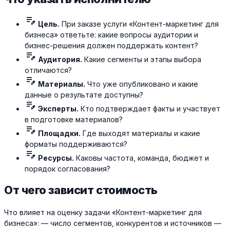
edit_note
Цель.
При заказе услуги «Контент-маркетинг для
бизнеса» ответьте: какие вопросы аудитории и
бизнес-решения должен поддержать контент?
edit_note
Аудитория.
Какие сегменты и этапы выбора
отличаются?
edit_note
Материалы.
Что уже опубликовано и какие
данные о результате доступны?
edit_note
Эксперты.
Кто подтверждает факты и участвует
в подготовке материалов?
edit_note
Площадки.
Где выходят материалы и какие
форматы поддерживаются?
edit_note
Ресурсы.
Каковы частота, команда, бюджет и
порядок согласования?
От чего зависит стоимость
Что влияет на оценку задачи «Контент-маркетинг для
бизнеса»: — число сегментов, конкурентов и источников —