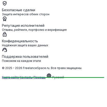
verified_user
Безопасные сделки
Защита интересов обеих сторон
workspace_premium
Репутация исполнителей
Отзывы, рейтинги, портфолио и верификация
lock
Конфиденциальность
Надёжная защита ваших данных
support_agent
Поддержка пользователей
Поможем на каждом этапе
© 2025 - 2026 FreelanceSpace.ru. Все права защищены.
language
Карта сайта
Контакты
Помощь
Русский