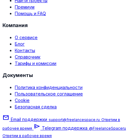
Найти проекты
Премиум
Помощь и FAQ
Компания
О сервисе
Блог
Контакты
Справочник
Тарифы и комиссии
Документы
Политика конфиденциальности
Пользовательское соглашение
Cookie
Безопасная сделка
mail
Email поддержки
support@freelancespace.ru
Ответим в
send
Telegram поддержка
рабочее время
@FreelanceSpaceru
Ответим в рабочее время