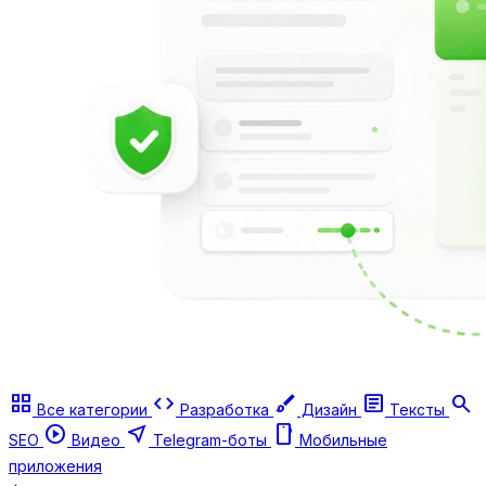
grid_view
code
brush
article
search
Все категории
Разработка
Дизайн
Тексты
play_circle
near_me
smartphone
SEO
Видео
Telegram-боты
Мобильные
приложения