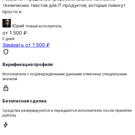
технических текстов для IT-продуктов, которые помогут
просто и
Юрий
Новый исполнитель
от 1 500 ₽
5 дней
Заказать от 1 500 ₽
shield
Верификация профиля
Исполнители с подтверждёнными данными отмечены специальным
значком
lock
Безопасная сделка
Средства резервируются и передаются исполнителю после принятия
работы
bolt