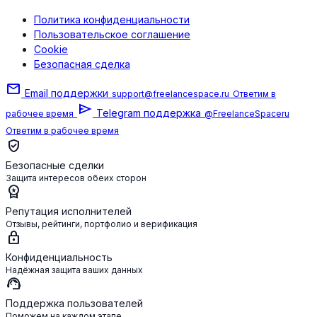
Политика конфиденциальности
Пользовательское соглашение
Cookie
Безопасная сделка
mail
Email поддержки
support@freelancespace.ru
Ответим в
send
Telegram поддержка
рабочее время
@FreelanceSpaceru
Ответим в рабочее время
verified_user
Безопасные сделки
Защита интересов обеих сторон
workspace_premium
Репутация исполнителей
Отзывы, рейтинги, портфолио и верификация
lock
Конфиденциальность
Надёжная защита ваших данных
support_agent
Поддержка пользователей
Поможем на каждом этапе