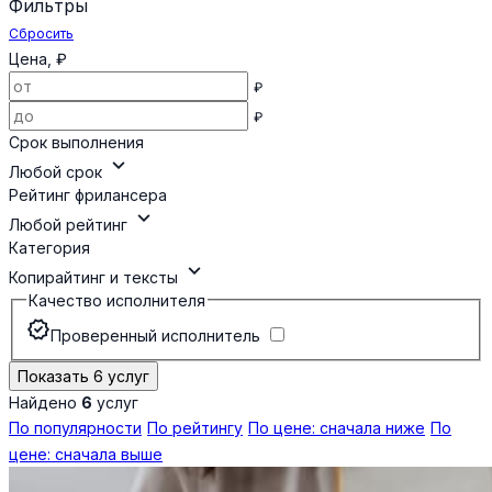
Фильтры
Сбросить
Цена, ₽
₽
₽
Срок выполнения
expand_more
Любой срок
Рейтинг фрилансера
expand_more
Любой рейтинг
Категория
expand_more
Копирайтинг и тексты
Качество исполнителя
verified
Проверенный исполнитель
Показать 6 услуг
Найдено
6
услуг
По популярности
По рейтингу
По цене: сначала ниже
По
цене: сначала выше