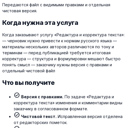
Передаются файл с видимыми правками и отдельная
чистовая версия.
Когда нужна эта услуга
Когда заказывают услугу «Редактура и корректура текста»:
— черновик нужно привести к нормам русского языка —
материалы нескольких авторов различаются по тону и
терминам — перед публикацией требуется итоговая
корректура — структура и формулировки мешают быстро
понять смысл — заказчику нужны версия с правками и
отдельный чистовой файл
Что вы получите
check_circle
Версия с правками.
По задаче «Редактура и
корректура текста» изменения и комментарии видны
заказчику в согласованном формате.
check_circle
Чистовой текст.
Исправленная версия отделена
от редакторских пометок.