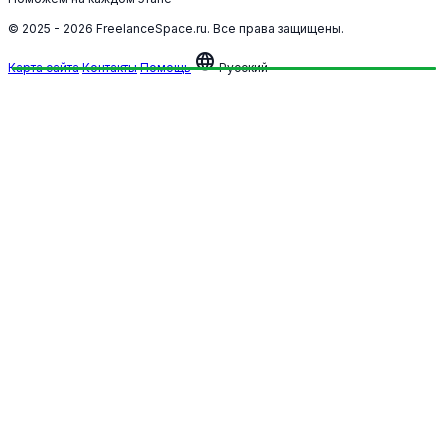
© 2025 - 2026 FreelanceSpace.ru. Все права защищены.
language
Карта сайта
Контакты
Помощь
Русский