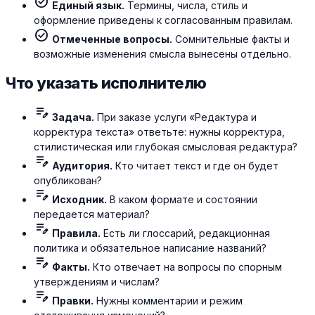
check_circle
Единый язык.
Термины, числа, стиль и
оформление приведены к согласованным правилам.
check_circle
Отмеченные вопросы.
Сомнительные факты и
возможные изменения смысла вынесены отдельно.
Что указать исполнителю
edit_note
Задача.
При заказе услуги «Редактура и
корректура текста» ответьте: нужны корректура,
стилистическая или глубокая смысловая редактура?
edit_note
Аудитория.
Кто читает текст и где он будет
опубликован?
edit_note
Исходник.
В каком формате и состоянии
передается материал?
edit_note
Правила.
Есть ли глоссарий, редакционная
политика и обязательное написание названий?
edit_note
Факты.
Кто отвечает на вопросы по спорным
утверждениям и числам?
edit_note
Правки.
Нужны комментарии и режим