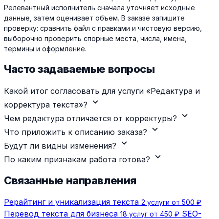
Релевантный исполнитель сначала уточняет исходные
данные, затем оценивает объем. В заказе запишите
проверку: сравнить файл с правками и чистовую версию,
выборочно проверить спорные места, числа, имена,
термины и оформление.
Часто задаваемые вопросы
Какой итог согласовать для услуги «Редактура и
expand_more
корректура текста»?
expand_more
Чем редактура отличается от корректуры?
expand_more
Что приложить к описанию заказа?
expand_more
Будут ли видны изменения?
expand_more
По каким признакам работа готова?
Связанные направления
Рерайтинг и уникализация текста
2 услуги от 500 ₽
Перевод текста для бизнеса
SEO-
18 услуг от 450 ₽