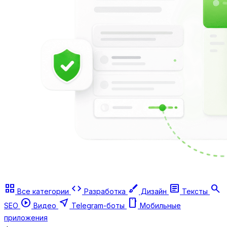
grid_view
code
brush
article
search
Все категории
Разработка
Дизайн
Тексты
play_circle
near_me
smartphone
SEO
Видео
Telegram-боты
Мобильные
приложения