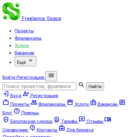
Freelance
Space
Проекты
Фрилансеры
Услуги
Вакансии
expand_more
Ещё
menu
Войти
Регистрация
search
Найти
login
person_add
Вход
Регистрация
work
group
storefront
badge
article
Проекты
Фрилансеры
Услуги
Вакансии
help
Блог
Помощь
verified_user
workspace_premium
reviews
menu_book
Безопасная сделка
Тарифы
Отзывы
contact_support
business_center
Справочник
Контакты
Для бизнеса