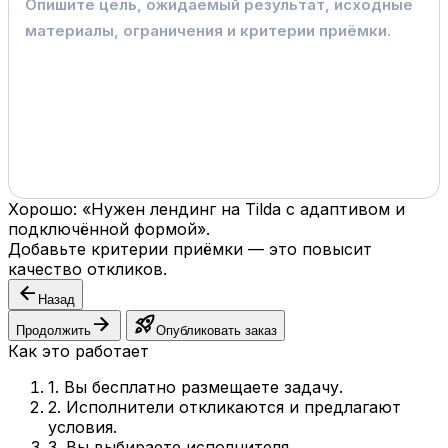
Хорошо: «Нужен лендинг на Tilda с адаптивом и
подключённой формой».
Добавьте критерии приёмки — это повысит
качество откликов.
arrow_back
Назад
arrow_forward
rocket_launch
Продолжить
Опубликовать заказ
Как это работает
1. Вы бесплатно размещаете задачу.
2. Исполнители откликаются и предлагают
условия.
3. Вы выбираете исполнителя.