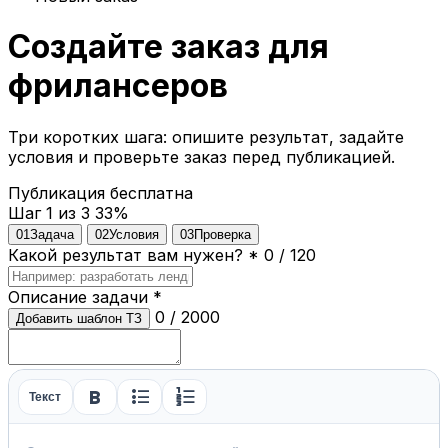
Создайте заказ для
фрилансеров
Три коротких шага: опишите результат, задайте
условия и проверьте заказ перед публикацией.
Публикация бесплатна
Шаг 1 из 3
33%
01
Задача
02
Условия
03
Проверка
Какой результат вам нужен?
*
0 / 120
Описание задачи
*
0 / 2000
Добавить шаблон ТЗ
format_bold
format_list_bulleted
format_list_numbered
Текст