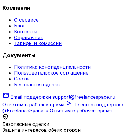
Компания
О сервисе
Блог
Контакты
Справочник
Тарифы и комиссии
Документы
Политика конфиденциальности
Пользовательское соглашение
Cookie
Безопасная сделка
mail
Email поддержки
support@freelancespace.ru
send
Ответим в рабочее время
Telegram поддержка
@FreelanceSpaceru
Ответим в рабочее время
verified_user
Безопасные сделки
Защита интересов обеих сторон