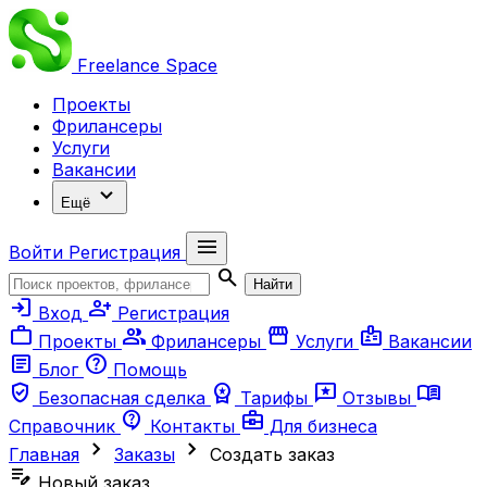
Freelance
Space
Проекты
Фрилансеры
Услуги
Вакансии
expand_more
Ещё
menu
Войти
Регистрация
search
Найти
login
person_add
Вход
Регистрация
work
group
storefront
badge
Проекты
Фрилансеры
Услуги
Вакансии
article
help
Блог
Помощь
verified_user
workspace_premium
reviews
menu_book
Безопасная сделка
Тарифы
Отзывы
contact_support
business_center
Справочник
Контакты
Для бизнеса
chevron_right
chevron_right
Главная
Заказы
Создать заказ
edit_note
Новый заказ