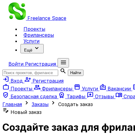
Freelance
Space
Проекты
Фрилансеры
Услуги
expand_more
Ещё
menu
Войти
Регистрация
search
Найти
login
person_add
Вход
Регистрация
work
group
storefront
badge
ar
Проекты
Фрилансеры
Услуги
Вакансии
verified_user
workspace_premium
reviews
menu_book
Безопасная сделка
Тарифы
Отзывы
Спр
chevron_right
chevron_right
Главная
Заказы
Создать заказ
edit_note
Новый заказ
Создайте заказ для фрила