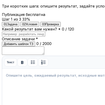
Три коротких шага: опишите результат, задайте усло
Публикация бесплатна
Шаг 1 из 3
33%
01
Задача
02
Условия
03
Проверка
Какой результат вам нужен?
*
0 / 120
Описание задачи
*
0 / 2000
Добавить шаблон ТЗ
format_bold
format_list_bulleted
format_list_numbered
Текст