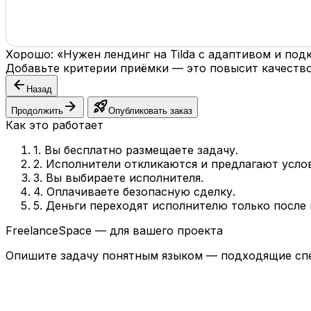
Хорошо: «Нужен лендинг на Tilda с адаптивом и по
Добавьте критерии приёмки — это повысит качество
arrow_back
Назад
arrow_forward
rocket_launch
Продолжить
Опубликовать заказ
Как это работает
1. Вы бесплатно размещаете задачу.
2. Исполнители откликаются и предлагают усло
3. Вы выбираете исполнителя.
4. Оплачиваете безопасную сделку.
5. Деньги переходят исполнителю только после
FreelanceSpace — для вашего проекта
Опишите задачу понятным языком — подходящие спе