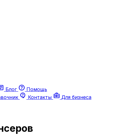
ticle
help
Блог
Помощь
contact_support
business_center
авочник
Контакты
Для бизнеса
нсеров