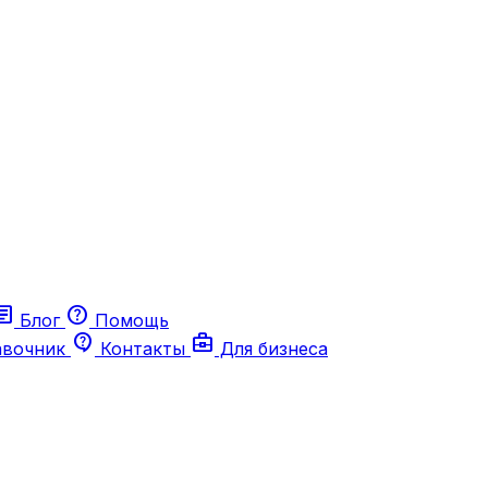
ticle
help
Блог
Помощь
contact_support
business_center
авочник
Контакты
Для бизнеса