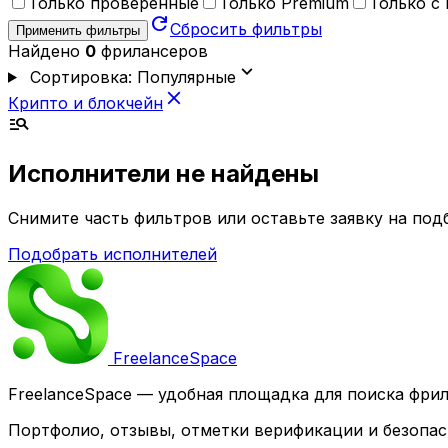
Только проверенные
Только Premium
Только с
refresh
Сбросить фильтры
Применить фильтры
Найдено
0
фрилансеров
expand_more
Сортировка: Популярные
close
Крипто и блокчейн
manage_search
Исполнители не найдены
Снимите часть фильтров или оставьте заявку на по
Подобрать исполнителей
Freelance
Space
FreelanceSpace — удобная площадка для поиска фри
Портфолио, отзывы, отметки верификации и безопас