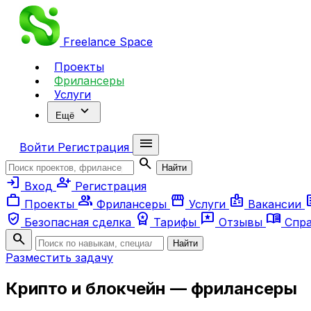
Freelance
Space
Проекты
Фрилансеры
Услуги
expand_more
Ещё
menu
Войти
Регистрация
search
Найти
login
person_add
Вход
Регистрация
work
group
storefront
badge
ar
Проекты
Фрилансеры
Услуги
Вакансии
verified_user
workspace_premium
reviews
menu_book
Безопасная сделка
Тарифы
Отзывы
Спр
search
Найти
Разместить задачу
Крипто и блокчейн — фрилансеры