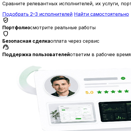
Сравните релевантных исполнителей, их услуги, пор
Подобрать 2–3 исполнителей
Найти самостоятельно
verified_user
Портфолио
смотрите реальные работы
shield
Безопасная сделка
оплата через сервис
support_agent
Поддержка пользователей
ответим в рабочее время