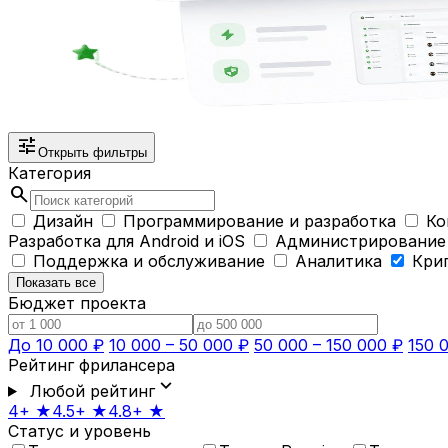
tune
Открыть фильтры
Категория
search
Дизайн
Программирование и разработка
Ко
Разработка для Android и iOS
Администрирование
Поддержка и обслуживание
Аналитика
Кри
Показать все
Бюджет проекта
До 10 000 ₽
10 000 – 50 000 ₽
50 000 – 150 000 ₽
150 
Рейтинг фрилансера
expand_more
Любой рейтинг
4+ ★
4.5+ ★
4.8+ ★
Статус и уровень