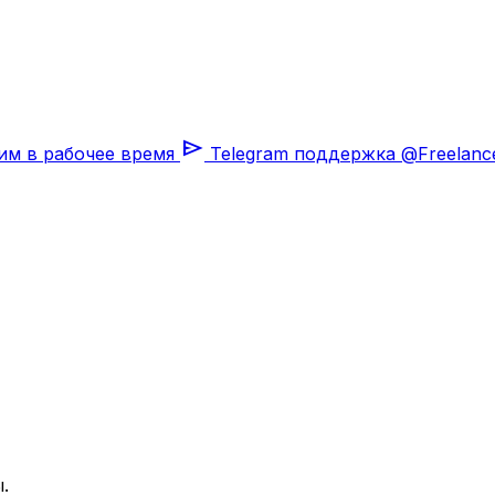
send
им в рабочее время
Telegram поддержка
@Freelanc
.