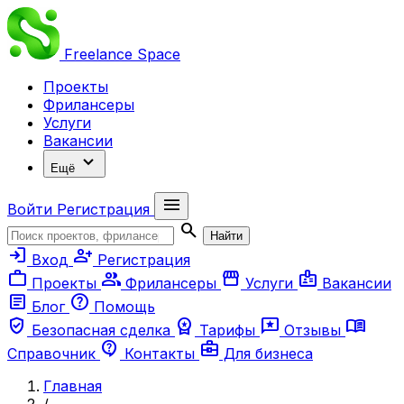
Freelance
Space
Проекты
Фрилансеры
Услуги
Вакансии
expand_more
Ещё
menu
Войти
Регистрация
search
Найти
login
person_add
Вход
Регистрация
work
group
storefront
badge
Проекты
Фрилансеры
Услуги
Вакансии
article
help
Блог
Помощь
verified_user
workspace_premium
reviews
menu_book
Безопасная сделка
Тарифы
Отзывы
contact_support
business_center
Справочник
Контакты
Для бизнеса
Главная