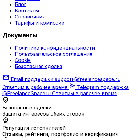
Блог
Контакты
Справочник
Тарифы и комиссии
Документы
Политика конфиденциальности
Пользовательское соглашение
Cookie
Безопасная сделка
mail
Email поддержки
support@freelancespace.ru
send
Ответим в рабочее время
Telegram поддержка
@FreelanceSpaceru
Ответим в рабочее время
verified_user
Безопасные сделки
Защита интересов обеих сторон
workspace_premium
Репутация исполнителей
Отзывы, рейтинги, портфолио и верификация