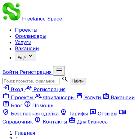
Freelance
Space
Проекты
Фрилансеры
Услуги
Вакансии
expand_more
Ещё
menu
Войти
Регистрация
search
Найти
login
person_add
Вход
Регистрация
work
group
storefront
badge
Проекты
Фрилансеры
Услуги
Вакансии
article
help
Блог
Помощь
verified_user
workspace_premium
reviews
menu_book
Безопасная сделка
Тарифы
Отзывы
contact_support
business_center
Справочник
Контакты
Для бизнеса
Главная