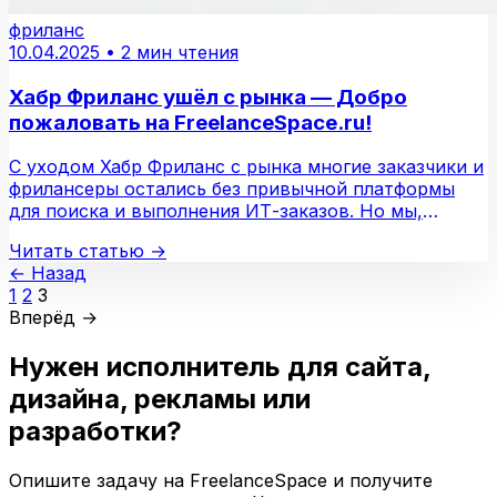
фриланс
10.04.2025
•
2 мин чтения
Хабр Фриланс ушёл с рынка — Добро
пожаловать на FreelanceSpace.ru!
С уходом Хабр Фриланс с рынка многие заказчики и
фрилансеры остались без привычной платформы
для поиска и выполнения ИТ-заказов. Но мы,
команда…
Читать статью
→
← Назад
1
2
3
Вперёд →
Нужен исполнитель для сайта,
дизайна, рекламы или
разработки?
Опишите задачу на FreelanceSpace и получите