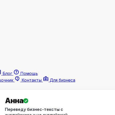
le
help
Блог
Помощь
contact_support
business_center
вочник
Контакты
Для бизнеса
Aнна
✓
Переведу бизнес-тексты с