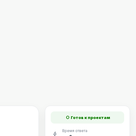
fiber_manual_record
Готов к проектам
Время ответа
bolt