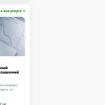
ь все услуги →
ный
оглашений
й контракт,
тав и т.п
, txt