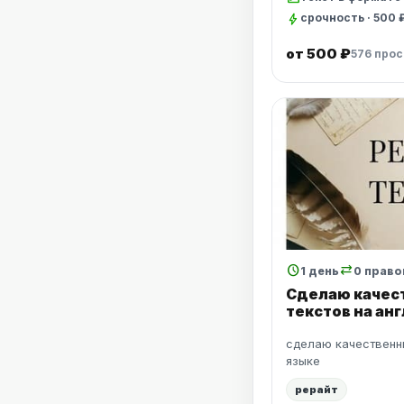
bolt
срочность · 500 
от 500 ₽
576 про
schedule
sync_alt
1 день
0 право
Сделаю качес
текстов на ан
сделаю качественн
языке
рерайт