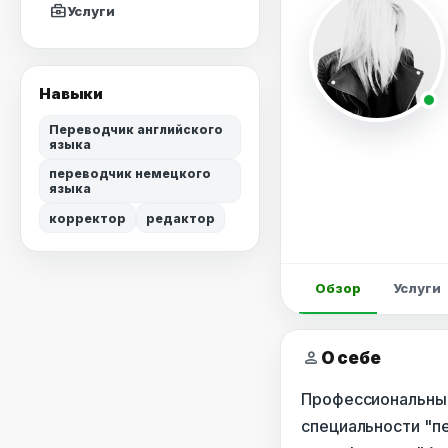
business_center
Услуги
Навыки
Переводчик английского
языка
переводчик немецкого
языка
корректор
редактор
Обзор
Услуги
person
О себе
Профессиональный
специальности "п