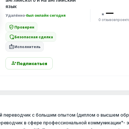
английского и на английский
язык
—
★
Удалённо
·
был онлайн сегодня
0 отзывов
проект
verified_user
Проверен
shield_locked
Безопасная сделка
badge
Исполнитель
person_add
Подписаться
 переводчик с большим опытом (диплом о высшем обр
ереводчик в сфере профессиональной коммуникации"- 