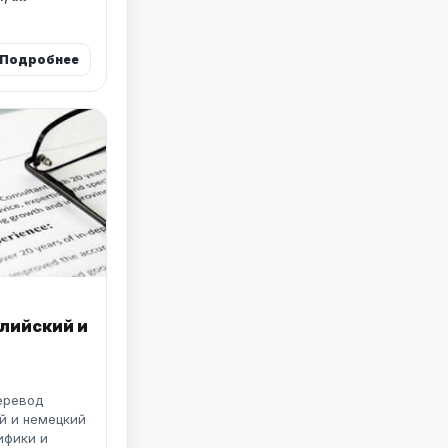
Подробнее
лийский и
еревод
й и немецкий
ифики и