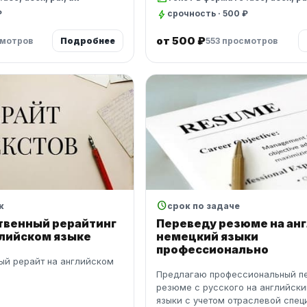
bolt
₽
срочность · 500 ₽
от 500 ₽
смотров
Подробнее
553 просмотров
schedule
к
срок по задаче
твенный рерайтинг
Переведу резюме на анг
глийском языке
немецкий языки
профессионально
ый рерайт на английском
Предлагаю профессиональный п
резюме с русского на английски
языки с учетом отраслевой спец