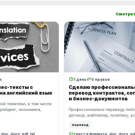
Смотрет
schedule
sync_alt
к
1 день
0 правок
ес-тексты с
Сделаю профессиональ
 на английский язык
перевод контрактов, с
и бизнес-документов
ой тематики, в том числе
 трейдинг, экономика,
Профессионально переведу любо
договор, вайтпепер, политику, ус
перевод
fact_check
oc, docx, pdf, txt
текст в формате .doc, docx, pdf