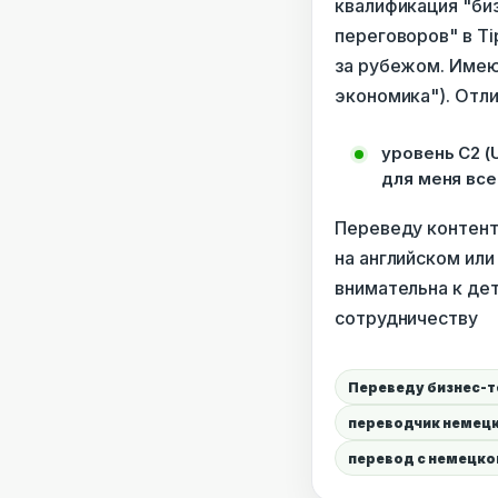
квалификация "биз
переговоров" в Tip
за рубежом. Имею
экономика"). Отл
уровень С2 (
для меня все
Переведу контент
на английском ил
внимательна к дет
сотрудничеству
Переведу бизнес-те
переводчик немецк
перевод с немецко