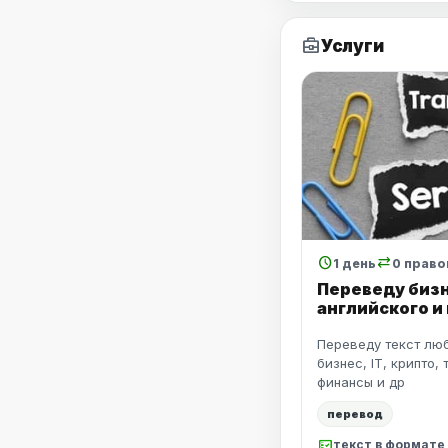
business_center
Услуги
schedule
sync_alt
1 день
0 право
Переведу бизн
английского и
Переведу текст люб
бизнес, IT, крипто,
финансы и др
перевод
fact_check
текст в формате .d