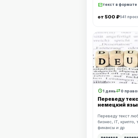
fact_check
текст в формате .d
от 500 ₽
541 про
schedule
sync_alt
1 день
0 право
Переведу текс
немецкий язы
Переведу текст люб
бизнес, IT, крипто,
финансы и др
перевод
перево