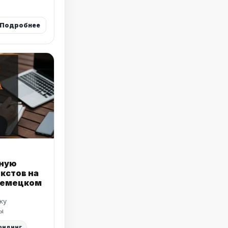
Подробнее
ную
кстов на
 немецком
ку
ы
ридинг