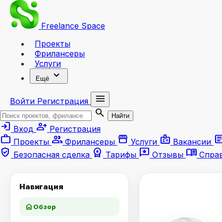
Freelance
Space
Проекты
Фрилансеры
Услуги
expand_more
Ещё
menu
Войти
Регистрация
search
Найти
login
person_add
Вход
Регистрация
work
group
storefront
badge
artic
Проекты
Фрилансеры
Услуги
Вакансии
verified_user
workspace_premium
reviews
menu_book
Безопасная сделка
Тарифы
Отзывы
Спра
Навигация
home
Обзор