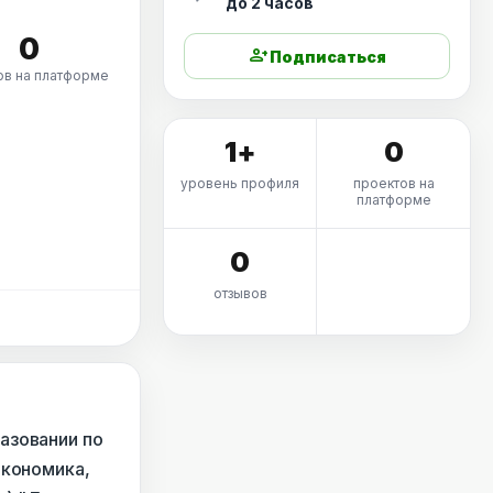
до 2 часов
0
person_add
Подписаться
ов на платформе
1+
0
уровень профиля
проектов на
платформе
0
отзывов
азовании по
экономика,