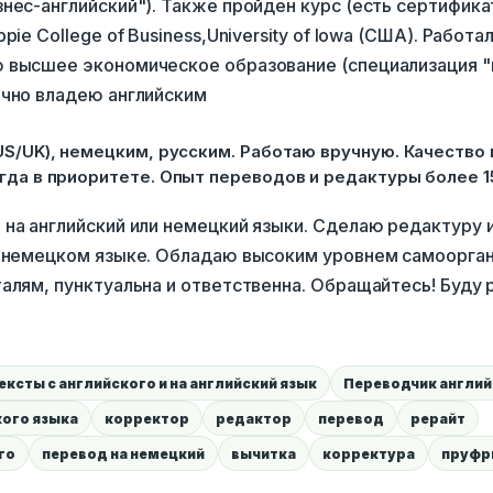
нес-английский"). Также пройден курс (есть сертифик
pie College of Business,University of Iowa (США). Работа
 высшее экономическое образование (специализация 
ично владею английским
US/UK), немецким, русским. Работаю вручную. Качество
гда в приоритете. Опыт переводов и редактуры более 15
 на английский или немецкий языки. Сделаю редактуру 
и немецком языке. Обладаю высоким уровнем самоорган
алям, пунктуальна и ответственна. Обращайтесь! Буду 
ксты с английского и на английский язык
Переводчик англий
ого языка
корректор
редактор
перевод
рерайт
го
перевод на немецкий
вычитка
корректура
пруфр