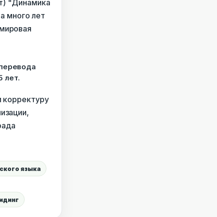
ат) "Динамика
ла много лет
"мировая
 перевода
 лет.
и корректуру
изации,
рада
ского языка
идинг