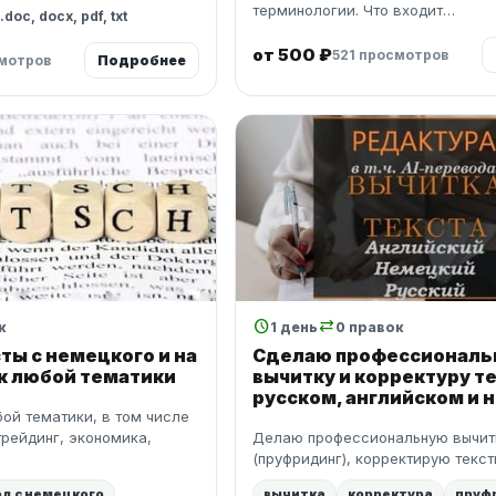
терминологии. Что входит…
oc, docx, pdf, txt
от 500 ₽
521 просмотров
смотров
Подробнее
schedule
sync_alt
к
1 день
0 правок
ты с немецкого и на
Сделаю профессиональ
к любой тематики
вычитку и корректуру те
русском, английском и
ой тематики, в том числе
 трейдинг, экономика,
Делаю профессиональную вычит
(пруфридинг), корректирую текст
д с немецкого
вычитка
корректура
пруф