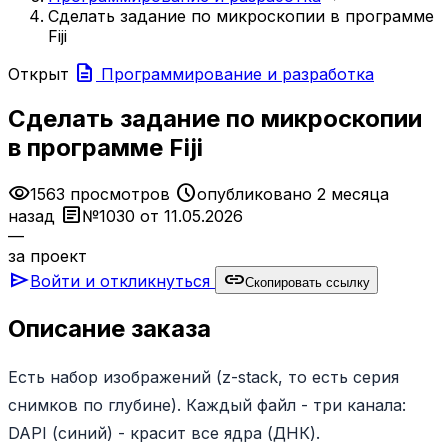
Сделать задание по микроскопии в программе
Fiji
description
Открыт
Программирование и разработка
Сделать задание по микроскопии
в программе Fiji
visibility
schedule
1563 просмотров
опубликовано 2 месяца
article
назад
№1030 от 11.05.2026
—
за проект
send
link
Войти и откликнуться
Скопировать ссылку
Описание заказа
Есть набор изображений (z-stack, то есть серия
снимков по глубине). Каждый файл - три канала:
DAPI (синий) - красит все ядра (ДНК).