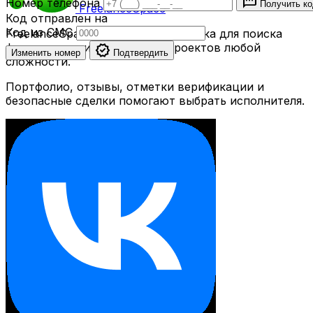
sms
Номер телефона
Получить к
Freelance
Space
Код отправлен на
Код из СМС
FreelanceSpace — удобная площадка для поиска
фрилансеров и размещения проектов любой
verified
Изменить номер
Подтвердить
сложности.
Портфолио, отзывы, отметки верификации и
безопасные сделки помогают выбрать исполнителя.