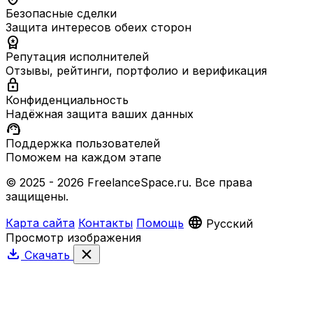
Безопасные сделки
Защита интересов обеих сторон
workspace_premium
Репутация исполнителей
Отзывы, рейтинги, портфолио и верификация
lock
Конфиденциальность
Надёжная защита ваших данных
support_agent
Поддержка пользователей
Поможем на каждом этапе
© 2025 - 2026 FreelanceSpace.ru. Все права
защищены.
language
Карта сайта
Контакты
Помощь
Русский
Просмотр изображения
download
close
Скачать