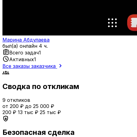
Марина Абдулаева
был(а) онлайн 4 ч.
assignment
Всего задач
1
schedule
Активных
1
chevron_right
Все заказы заказчика
groups
Сводка по откликам
9
откликов
от 200 ₽ до 25 000 ₽
200 ₽
13 тыс ₽
25 тыс ₽
shield_lock
Безопасная сделка