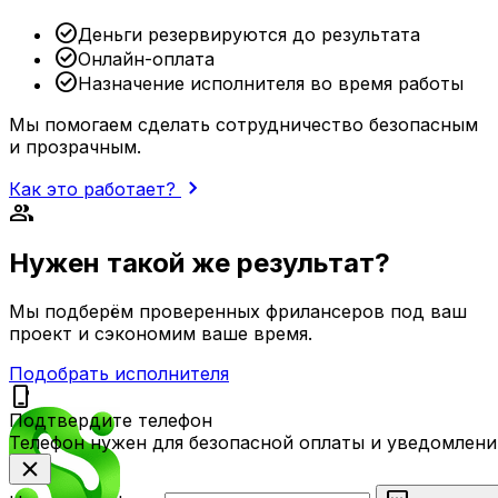
check_circle
Деньги резервируются до результата
check_circle
Онлайн-оплата
check_circle
Назначение исполнителя во время работы
Мы помогаем сделать сотрудничество безопасным
и прозрачным.
chevron_right
Как это работает?
group
Нужен такой же результат?
Мы подберём проверенных фрилансеров под ваш
проект и сэкономим ваше время.
Подобрать исполнителя
phone_iphone
Подтвердите телефон
Телефон нужен для безопасной оплаты и уведомлени
close