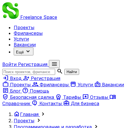
Freelance
Space
Проекты
Фрилансеры
Услуги
Вакансии
expand_more
Ещё
menu
Войти
Регистрация
search
Найти
login
person_add
Вход
Регистрация
work
group
storefront
badge
Проекты
Фрилансеры
Услуги
Вакансии
article
help
Блог
Помощь
verified_user
workspace_premium
reviews
menu_book
Безопасная сделка
Тарифы
Отзывы
contact_support
business_center
Справочник
Контакты
Для бизнеса
home
chevron_right
Главная
chevron_right
Проекты
chevron_right
Программирование и разработка