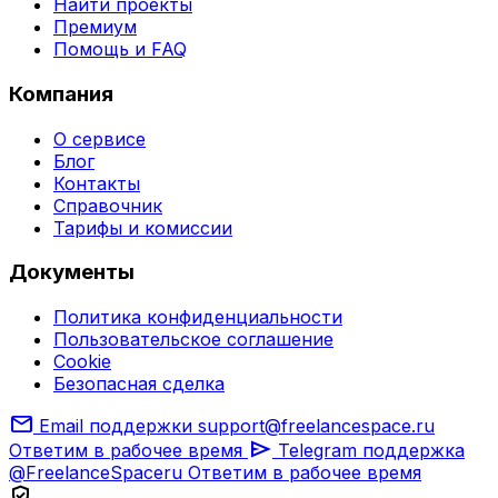
Найти проекты
Премиум
Помощь и FAQ
Компания
О сервисе
Блог
Контакты
Справочник
Тарифы и комиссии
Документы
Политика конфиденциальности
Пользовательское соглашение
Cookie
Безопасная сделка
mail
Email поддержки
support@freelancespace.ru
send
Ответим в рабочее время
Telegram поддержка
@FreelanceSpaceru
Ответим в рабочее время
verified_user