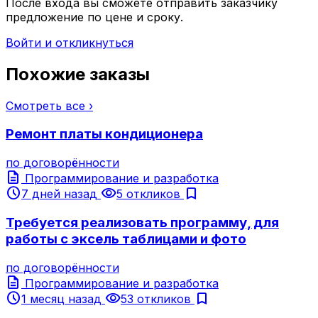
После входа вы сможете отправить заказчику
предложение по цене и сроку.
Войти и откликнуться
Похожие заказы
Смотреть все ›
Ремонт платы кондиционера
по договорённости
description
Программирование и разработка
schedule
visibility
bookmark
7 дней назад
5 откликов
Требуется реализовать программу, для
работы с эксель таблицами и фото
по договорённости
description
Программирование и разработка
schedule
visibility
bookmark
1 месяц назад
53 откликов