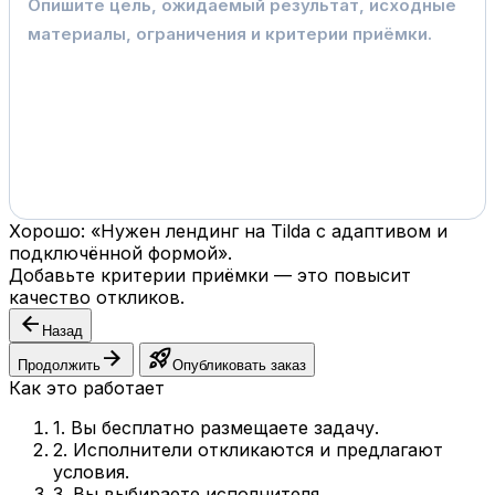
Хорошо: «Нужен лендинг на Tilda с адаптивом и
подключённой формой».
Добавьте критерии приёмки — это повысит
качество откликов.
arrow_back
Назад
arrow_forward
rocket_launch
Продолжить
Опубликовать заказ
Как это работает
1. Вы бесплатно размещаете задачу.
2. Исполнители откликаются и предлагают
условия.
3. Вы выбираете исполнителя.