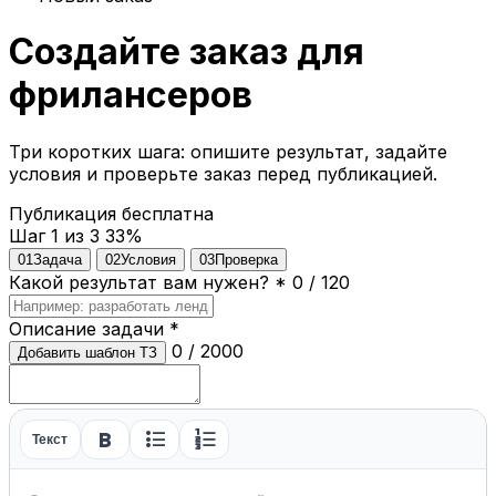
Создайте заказ для
фрилансеров
Три коротких шага: опишите результат, задайте
условия и проверьте заказ перед публикацией.
Публикация бесплатна
Шаг 1 из 3
33%
01
Задача
02
Условия
03
Проверка
Какой результат вам нужен?
*
0 / 120
Описание задачи
*
0 / 2000
Добавить шаблон ТЗ
format_bold
format_list_bulleted
format_list_numbered
Текст