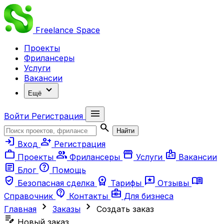
Freelance
Space
Проекты
Фрилансеры
Услуги
Вакансии
expand_more
Ещё
menu
Войти
Регистрация
search
Найти
login
person_add
Вход
Регистрация
work
group
storefront
badge
Проекты
Фрилансеры
Услуги
Вакансии
article
help
Блог
Помощь
verified_user
workspace_premium
reviews
menu_book
Безопасная сделка
Тарифы
Отзывы
contact_support
business_center
Справочник
Контакты
Для бизнеса
chevron_right
chevron_right
Главная
Заказы
Создать заказ
edit_note
Новый заказ