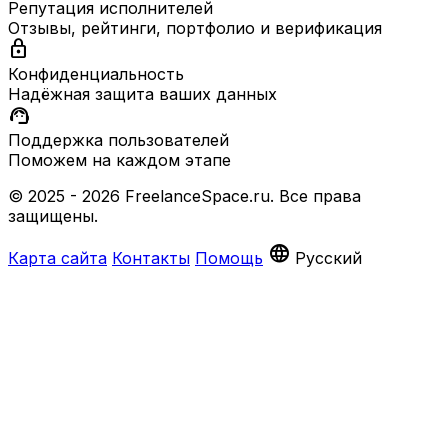
Репутация исполнителей
Отзывы, рейтинги, портфолио и верификация
lock
Конфиденциальность
Надёжная защита ваших данных
support_agent
Поддержка пользователей
Поможем на каждом этапе
© 2025 - 2026 FreelanceSpace.ru. Все права
защищены.
language
Карта сайта
Контакты
Помощь
Русский