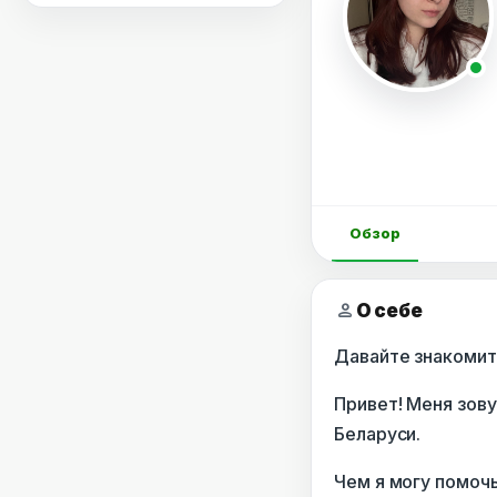
Обзор
person
О себе
Давайте знакомит
Привет! Меня зов
Беларуси.
Чем я могу помоч