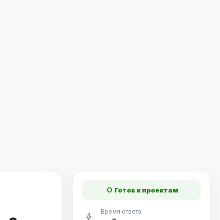
fiber_manual_record
Готов к проектам
Время ответа
bolt