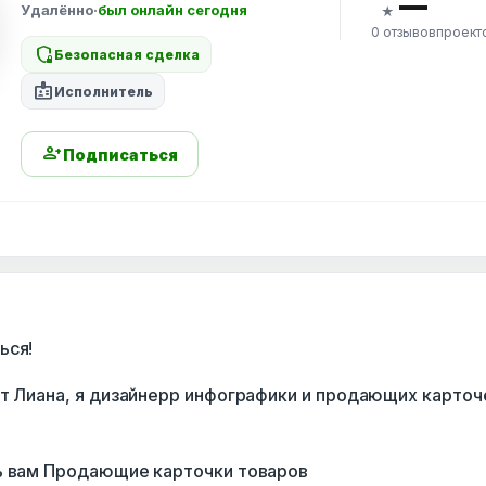
—
Удалённо
·
был онлайн сегодня
★
0 отзывов
проект
shield_locked
Безопасная сделка
badge
Исполнитель
person_add
Подписаться
ься!
ут Лиана, я дизайнерр инфографики и продающих карточ
ь вам Продающие карточки товаров