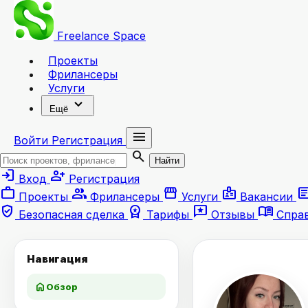
Freelance
Space
Проекты
Фрилансеры
Услуги
expand_more
Ещё
menu
Войти
Регистрация
search
Найти
login
person_add
Вход
Регистрация
work
group
storefront
badge
artic
Проекты
Фрилансеры
Услуги
Вакансии
verified_user
workspace_premium
reviews
menu_book
Безопасная сделка
Тарифы
Отзывы
Спра
Навигация
home
Обзор