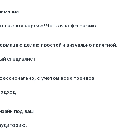
нимание
вышаю конверсию! Четкая инфографика
ормацию делаю простой и визуально приятной.
ый специалист
фессионально, с учетом всех трендов.
подход
изайн под ваш
аудиторию.