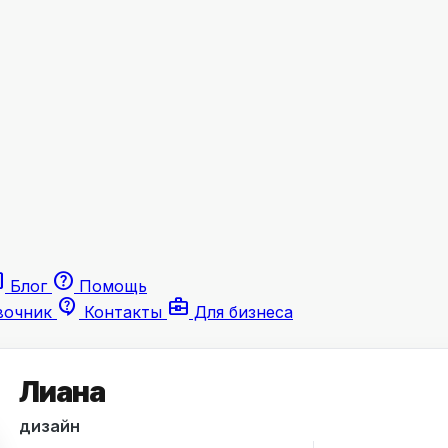
le
help
Блог
Помощь
contact_support
business_center
вочник
Контакты
Для бизнеса
Лиана
дизайн