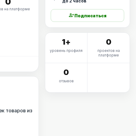
0
до 2 часов
ов на платформе
person_add
Подписаться
1+
0
уровень профиля
проектов на
платформе
0
отзывов
ек товаров из