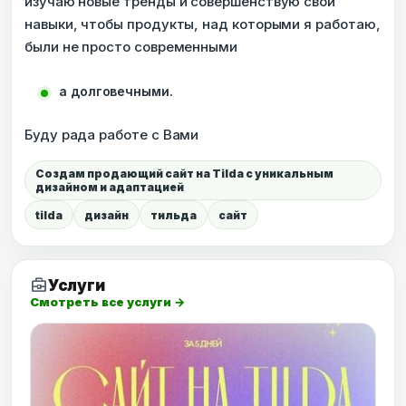
изучаю новые тренды и совершенствую свои
навыки, чтобы продукты, над которыми я работаю,
были не просто современными
а долговечными.
Буду рада работе с Вами
Создам продающий сайт на Tilda с уникальным
дизайном и адаптацией
tilda
дизайн
тильда
сайт
business_center
Услуги
Смотреть все услуги →