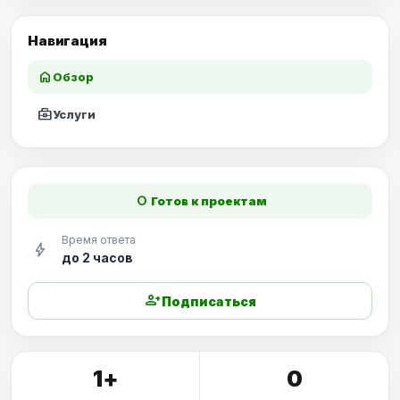
Навигация
home
Обзор
business_center
Услуги
fiber_manual_record
Готов к проектам
Время ответа
bolt
до 2 часов
person_add
Подписаться
1+
0