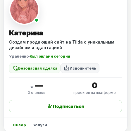
Катерина
Создам продающий сайт на Tilda с уникальным
дизайном и адаптацией
Удалённо
·
был онлайн сегодня
shield_locked
badge
Безопасная сделка
Исполнитель
—
0
★
0 отзывов
проектов на платформе
person_add
Подписаться
Обзор
Услуги