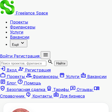
Freelance
Space
Проекты
Фрилансеры
Услуги
Вакансии
expand_more
Ещё
menu
Войти
Регистрация
search
Найти
login
person_add
Вход
Регистрация
work
group
storefront
badge
Проекты
Фрилансеры
Услуги
Вакансии
article
help
Блог
Помощь
verified_user
workspace_premium
reviews
menu_book
Безопасная сделка
Тарифы
Отзывы
contact_support
business_center
Справочник
Контакты
Для бизнеса