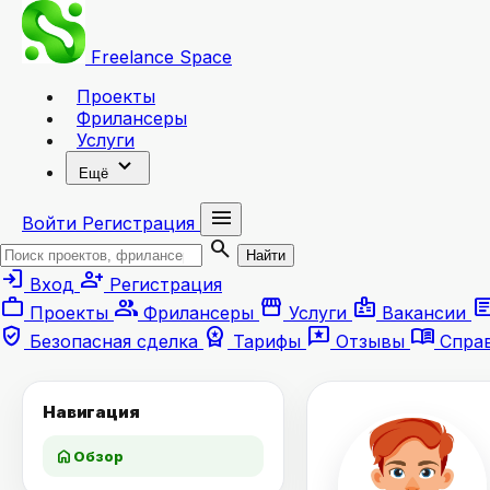
Freelance
Space
Проекты
Фрилансеры
Услуги
expand_more
Ещё
menu
Войти
Регистрация
search
Найти
login
person_add
Вход
Регистрация
work
group
storefront
badge
artic
Проекты
Фрилансеры
Услуги
Вакансии
verified_user
workspace_premium
reviews
menu_book
Безопасная сделка
Тарифы
Отзывы
Спра
Навигация
home
Обзор