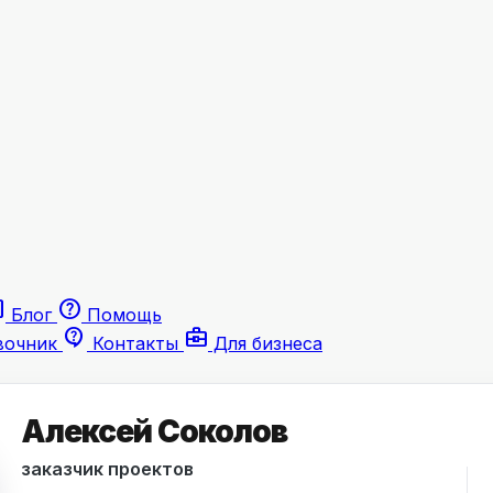
le
help
Блог
Помощь
contact_support
business_center
вочник
Контакты
Для бизнеса
Алексей Соколов
заказчик проектов