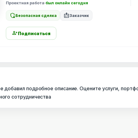
Проектная работа
·
был онлайн сегодня
shield_locked
badge
Безопасная сделка
Заказчик
person_add
Подписаться
не добавил подробное описание. Оцените услуги, портф
сного сотрудничества