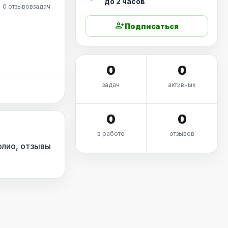
до 2 часов
0 отзывов
задач
person_add
Подписаться
0
0
задач
активных
0
0
в работе
отзывов
олио, отзывы