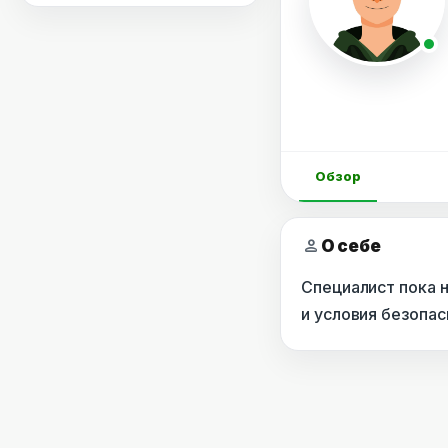
Обзор
person
О себе
Специалист пока 
и условия безопа