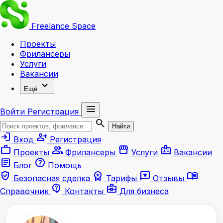
Freelance
Space
Проекты
Фрилансеры
Услуги
Вакансии
expand_more
Ещё
menu
Войти
Регистрация
search
Найти
login
person_add
Вход
Регистрация
work
group
storefront
badge
Проекты
Фрилансеры
Услуги
Вакансии
article
help
Блог
Помощь
verified_user
workspace_premium
reviews
menu_book
Безопасная сделка
Тарифы
Отзывы
contact_support
business_center
Справочник
Контакты
Для бизнеса