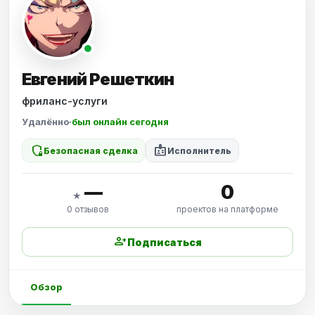
Евгений Решеткин
фриланс-услуги
Удалённо
·
был онлайн сегодня
shield_locked
badge
Безопасная сделка
Исполнитель
—
0
★
0 отзывов
проектов на платформе
person_add
Подписаться
Обзор