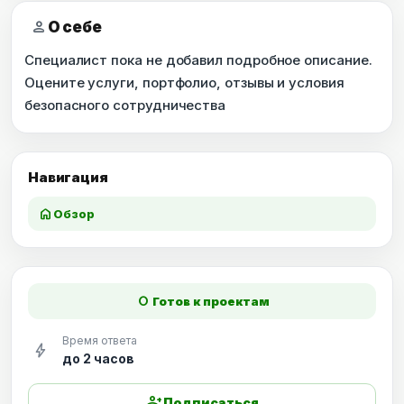
person
О себе
Специалист пока не добавил подробное описание.
Оцените услуги, портфолио, отзывы и условия
безопасного сотрудничества
Навигация
home
Обзор
fiber_manual_record
Готов к проектам
Время ответа
bolt
до 2 часов
person_add
Подписаться