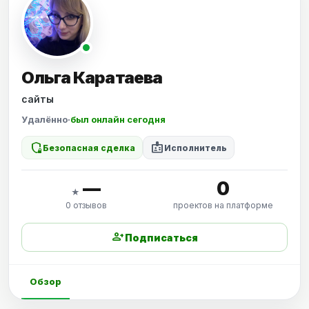
Ольга Каратаева
сайты
Удалённо
·
был онлайн сегодня
shield_locked
badge
Безопасная сделка
Исполнитель
—
0
★
0 отзывов
проектов на платформе
person_add
Подписаться
Обзор