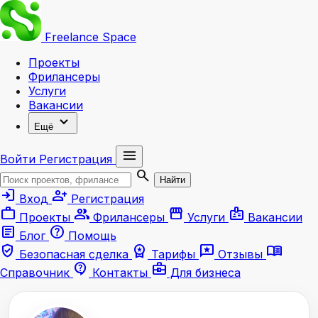
Freelance
Space
Проекты
Фрилансеры
Услуги
Вакансии
expand_more
Ещё
menu
Войти
Регистрация
search
Найти
login
person_add
Вход
Регистрация
work
group
storefront
badge
Проекты
Фрилансеры
Услуги
Вакансии
article
help
Блог
Помощь
verified_user
workspace_premium
reviews
menu_book
Безопасная сделка
Тарифы
Отзывы
contact_support
business_center
Справочник
Контакты
Для бизнеса