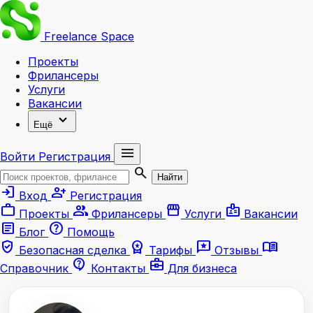
Freelance
Space
Проекты
Фрилансеры
Услуги
Вакансии
expand_more
Ещё
menu
Войти
Регистрация
search
Найти
login
person_add
Вход
Регистрация
work
group
storefront
badge
Проекты
Фрилансеры
Услуги
Вакансии
article
help
Блог
Помощь
verified_user
workspace_premium
reviews
menu_book
Безопасная сделка
Тарифы
Отзывы
contact_support
business_center
Справочник
Контакты
Для бизнеса