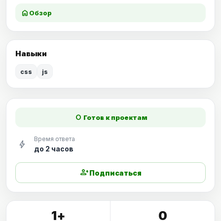
home
Обзор
Навыки
css
js
fiber_manual_record
Готов к проектам
Время ответа
bolt
до 2 часов
person_add
Подписаться
1+
0