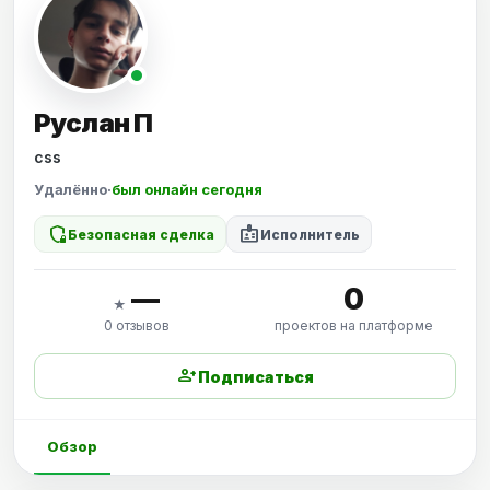
Руслан П
css
Удалённо
·
был онлайн сегодня
shield_locked
badge
Безопасная сделка
Исполнитель
—
0
★
0 отзывов
проектов на платформе
person_add
Подписаться
Обзор