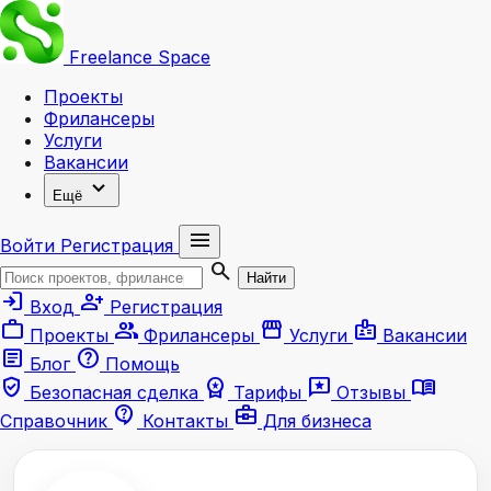
Freelance
Space
Проекты
Фрилансеры
Услуги
Вакансии
expand_more
Ещё
menu
Войти
Регистрация
search
Найти
login
person_add
Вход
Регистрация
work
group
storefront
badge
Проекты
Фрилансеры
Услуги
Вакансии
article
help
Блог
Помощь
verified_user
workspace_premium
reviews
menu_book
Безопасная сделка
Тарифы
Отзывы
contact_support
business_center
Справочник
Контакты
Для бизнеса