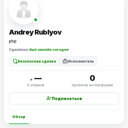
Andrey Rublyov
php
Удалённо
·
был онлайн сегодня
shield_locked
badge
Безопасная сделка
Исполнитель
—
0
★
0 отзывов
проектов на платформе
person_add
Подписаться
Обзор