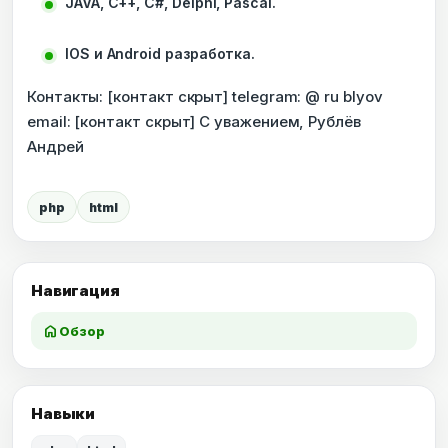
JAVA, C++, C#, Delphi, Pascal.
IOS и Android разработка.
Контакты: [контакт скрыт] telegram: @ ru blyov
email: [контакт скрыт] С уважением, Рублёв
Андрей
php
html
Навигация
home
Обзор
Навыки