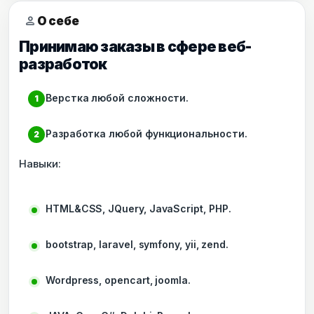
person
О себе
Принимаю заказы в сфере веб-
разработок
Верстка любой сложности.
Разработка любой функциональности.
Навыки:
HTML&CSS, JQuery, JavaScript, PHP.
bootstrap, laravel, symfony, yii, zend.
Wordpress, opencart, joomla.