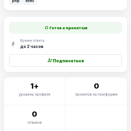
php
html
fiber_manual_record
Готов к проектам
Время ответа
bolt
до 2 часов
person_add
Подписаться
1+
0
уровень профиля
проектов на платформе
0
отзывов