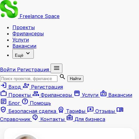
Freelance
Space
Проекты
Фрилансеры
Услуги
Вакансии
expand_more
Ещё
menu
Войти
Регистрация
search
Найти
login
person_add
Вход
Регистрация
work
group
storefront
badge
Проекты
Фрилансеры
Услуги
Вакансии
article
help
Блог
Помощь
verified_user
workspace_premium
reviews
menu_book
Безопасная сделка
Тарифы
Отзывы
contact_support
business_center
Справочник
Контакты
Для бизнеса