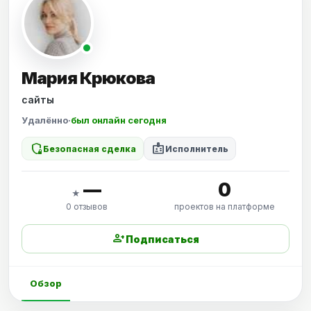
Мария Крюкова
сайты
Удалённо
·
был онлайн сегодня
shield_locked
badge
Безопасная сделка
Исполнитель
—
0
★
0 отзывов
проектов на платформе
person_add
Подписаться
Обзор