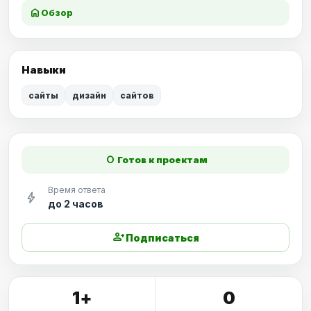
home
Обзор
Навыки
сайты
дизайн
сайтов
fiber_manual_record
Готов к проектам
Время ответа
bolt
до 2 часов
person_add
Подписаться
1+
0