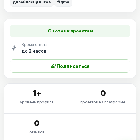
дизайнлендингов
figma
fiber_manual_record
Готов к проектам
Время ответа
bolt
до 2 часов
person_add
Подписаться
1+
0
уровень профиля
проектов на платформе
0
отзывов