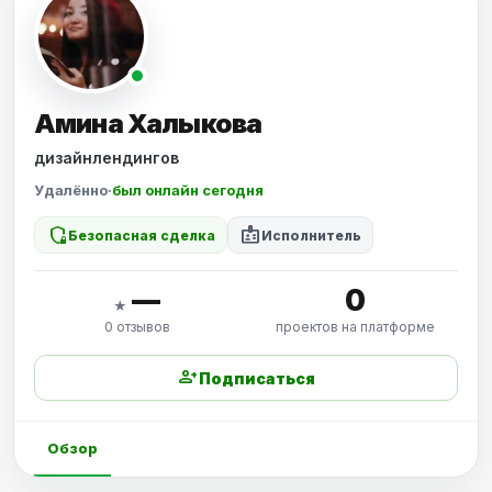
Амина Халыкова
дизайнлендингов
Удалённо
·
был онлайн сегодня
shield_locked
badge
Безопасная сделка
Исполнитель
—
0
★
0 отзывов
проектов на платформе
person_add
Подписаться
Обзор