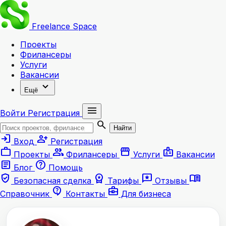
Freelance
Space
Проекты
Фрилансеры
Услуги
Вакансии
expand_more
Ещё
menu
Войти
Регистрация
search
Найти
login
person_add
Вход
Регистрация
work
group
storefront
badge
Проекты
Фрилансеры
Услуги
Вакансии
article
help
Блог
Помощь
verified_user
workspace_premium
reviews
menu_book
Безопасная сделка
Тарифы
Отзывы
contact_support
business_center
Справочник
Контакты
Для бизнеса