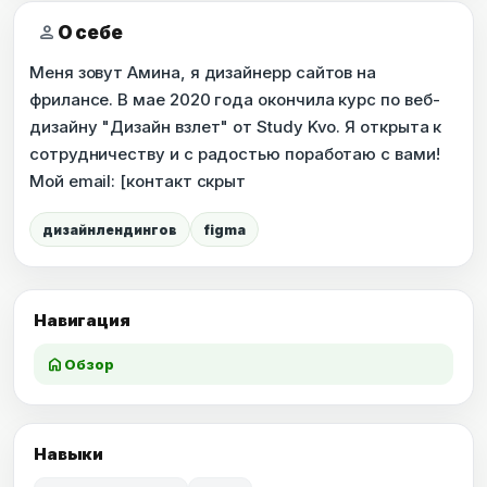
person
О себе
Меня зовут Амина, я дизайнерр сайтов на
фрилансе. В мае 2020 года окончила курс по веб-
дизайну "Дизайн взлет" от Study Kvo. Я открыта к
сотрудничеству и с радостью поработаю с вами!
Мой email: [контакт скрыт
дизайнлендингов
figma
Навигация
home
Обзор
Навыки