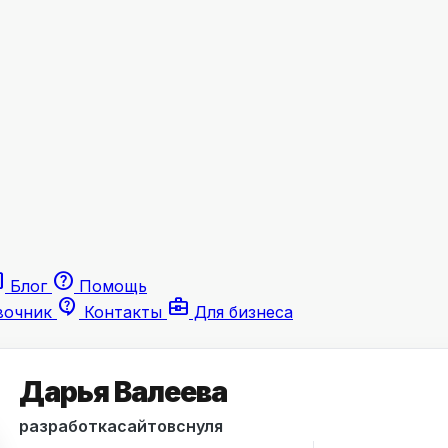
le
help
Блог
Помощь
contact_support
business_center
вочник
Контакты
Для бизнеса
Дарья Валеева
разработкасайтовснуля