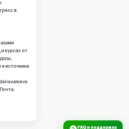
ю
гресс в
казами
и курсах от
урсы,
 и источники
dariavaleeva
Почта:
FAQ и поддержка