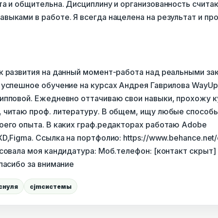
та и общительна. Дисциплину и организованность счита
ыками в работе. Я всегда нацелена на результат и про
к развития на данный момент-работа над реальными за
 успешное обучение на курсах Андрея Гаврилова WayUp,
ипповой. Ежедневно оттачиваю свои навыки, прохожу к
 читаю проф. литературу. В общем, ищу любые способы
оего опыта. В каких граф.редакторах работаю Adobe
D,Figma. Ссылка на портфолио: https://www.behance.net/
совала моя кандидатура: Моб.телефон: [контакт скрыт] 
пасибо за внимание
снуля
cjmсистемы