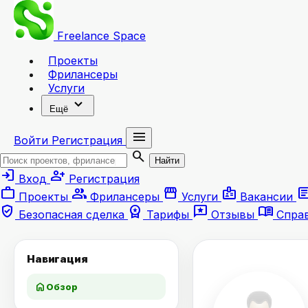
Freelance
Space
Проекты
Фрилансеры
Услуги
expand_more
Ещё
menu
Войти
Регистрация
search
Найти
login
person_add
Вход
Регистрация
work
group
storefront
badge
artic
Проекты
Фрилансеры
Услуги
Вакансии
verified_user
workspace_premium
reviews
menu_book
Безопасная сделка
Тарифы
Отзывы
Спра
Навигация
home
Обзор