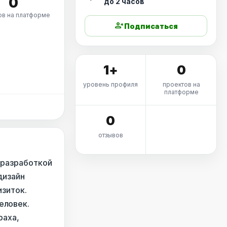
0
до 2 часов
ов на платформе
person_add
Подписаться
1+
0
уровень профиля
проектов на
платформе
0
отзывов
 разработкой
дизайн
изиток.
еловек.
раха,