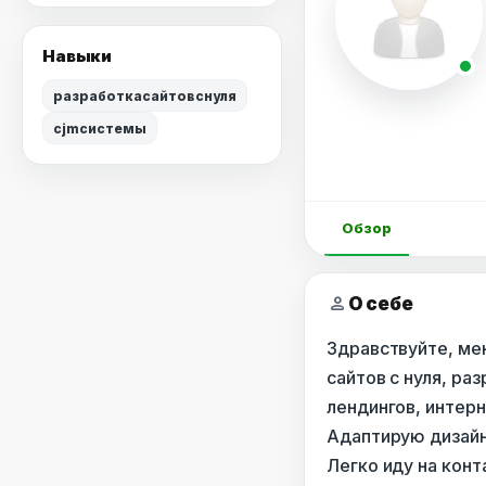
Навыки
разработкасайтовснуля
cjmсистемы
Обзор
person
О себе
Здравствуйте, мен
сайтов с нуля, ра
лендингов, интерн
Адаптирую дизайн
Легко иду на конт