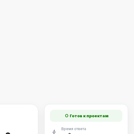
fiber_manual_record
Готов к проектам
Время ответа
bolt