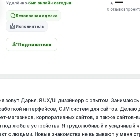
—
Удалённо
·
был онлайн сегодня
★
0 отзывов
проект
shield_locked
Безопасная сделка
badge
Исполнитель
person_add
Подписаться
я зовут Дарья. Я UX/UI дизайнерр с опытом. Занимаюсь
зработкой интерфейсов, CJM систем для сайтов. Делаю 
ет-магазинов, корпоративных сайтов, а также сайтов-в
 под любые устройства. Я трудолюбивый и усидчивый ч
акт с людьми. Новые знакомства не вызывают у меня ст