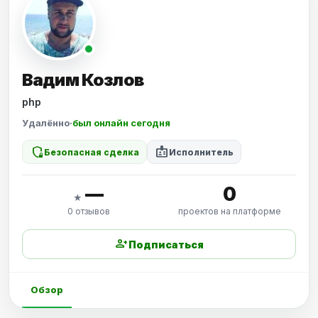
Вадим Козлов
php
Удалённо
·
был онлайн сегодня
shield_locked
badge
Безопасная сделка
Исполнитель
—
0
★
0 отзывов
проектов на платформе
person_add
Подписаться
Обзор