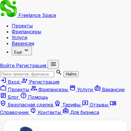
Freelance
Space
Проекты
Фрилансеры
Услуги
Вакансии
expand_more
Ещё
menu
Войти
Регистрация
search
Найти
login
person_add
Вход
Регистрация
work
group
storefront
badge
Проекты
Фрилансеры
Услуги
Вакансии
article
help
Блог
Помощь
verified_user
workspace_premium
reviews
menu_book
Безопасная сделка
Тарифы
Отзывы
contact_support
business_center
Справочник
Контакты
Для бизнеса