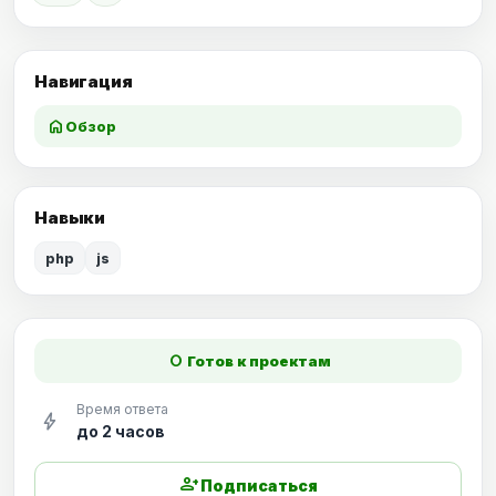
Навигация
home
Обзор
Навыки
php
js
fiber_manual_record
Готов к проектам
Время ответа
bolt
до 2 часов
person_add
Подписаться