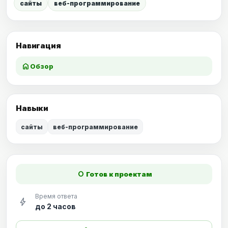
сайты
веб-программирование
Навигация
home
Обзор
Навыки
сайты
веб-программирование
fiber_manual_record
Готов к проектам
Время ответа
bolt
до 2 часов