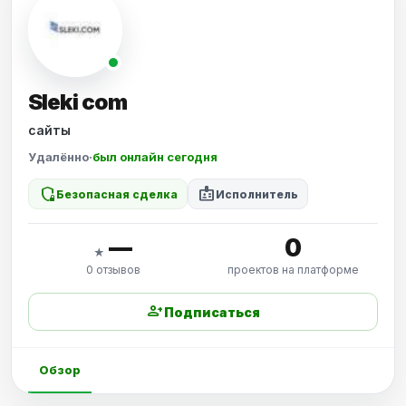
Sleki com
сайты
Удалённо
·
был онлайн сегодня
shield_locked
badge
Безопасная сделка
Исполнитель
—
0
★
0 отзывов
проектов на платформе
person_add
Подписаться
Обзор