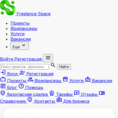
Freelance
Space
Проекты
Фрилансеры
Услуги
Вакансии
expand_more
Ещё
menu
Войти
Регистрация
search
Найти
login
person_add
Вход
Регистрация
work
group
storefront
badge
Проекты
Фрилансеры
Услуги
Вакансии
article
help
Блог
Помощь
verified_user
workspace_premium
reviews
menu_book
Безопасная сделка
Тарифы
Отзывы
contact_support
business_center
Справочник
Контакты
Для бизнеса