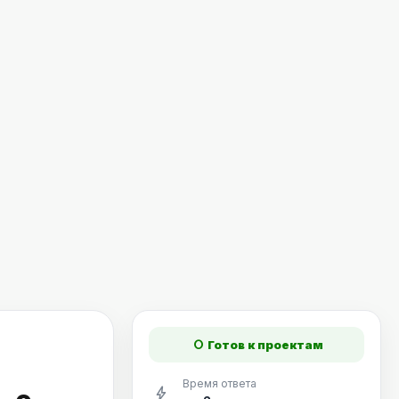
fiber_manual_record
Готов к проектам
Время ответа
bolt