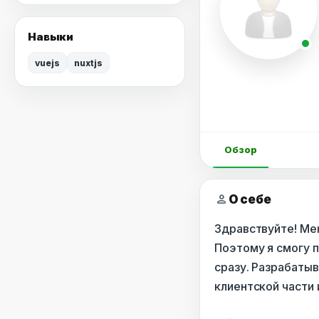
Навыки
vuejs
nuxtjs
Обзор
person
О себе
Здравствуйте! Мен
Поэтому я смогу п
сразу. Разрабаты
клиентской части 