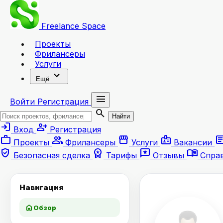
Freelance
Space
Проекты
Фрилансеры
Услуги
expand_more
Ещё
menu
Войти
Регистрация
search
Найти
login
person_add
Вход
Регистрация
work
group
storefront
badge
artic
Проекты
Фрилансеры
Услуги
Вакансии
verified_user
workspace_premium
reviews
menu_book
Безопасная сделка
Тарифы
Отзывы
Спра
Навигация
home
Обзор