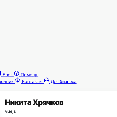
le
help
Блог
Помощь
contact_support
business_center
вочник
Контакты
Для бизнеса
Никита Хрячков
vuejs