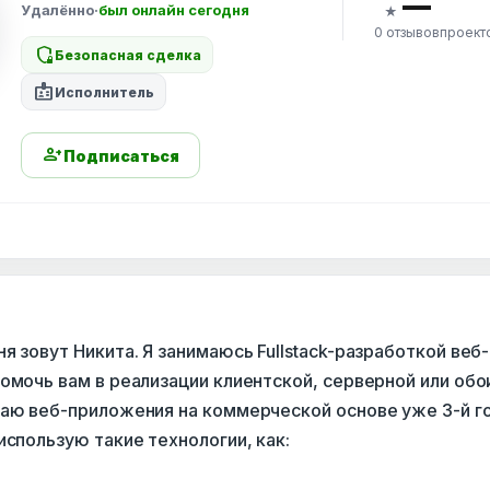
—
Удалённо
·
был онлайн сегодня
★
0 отзывов
проект
shield_locked
Безопасная сделка
badge
Исполнитель
person_add
Подписаться
я зовут Никита. Я занимаюсь Fullstack-разработкой веб-
омочь вам в реализации клиентской, серверной или обо
ваю веб-приложения на коммерческой основе уже 3-й г
использую такие технологии, как: