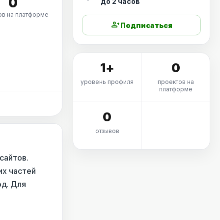
0
до 2 часов
ов на платформе
person_add
Подписаться
1+
0
уровень профиля
проектов на
платформе
0
отзывов
сайтов.
их частей
од. Для