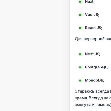
Nuxt;
Vue JS;
React JS;
Для серверной ча
Nest JS;
PostgreSQL;
MongoDB;
Стараюсь всегда 
время. Всегда на 
смогу вам помочь