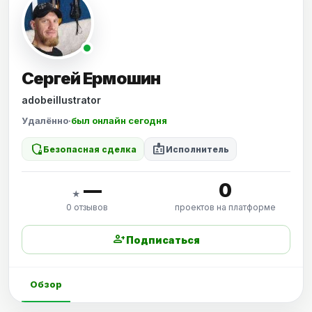
Сергей Ермошин
adobeillustrator
Удалённо
·
был онлайн сегодня
shield_locked
badge
Безопасная сделка
Исполнитель
—
0
★
0 отзывов
проектов на платформе
person_add
Подписаться
Обзор