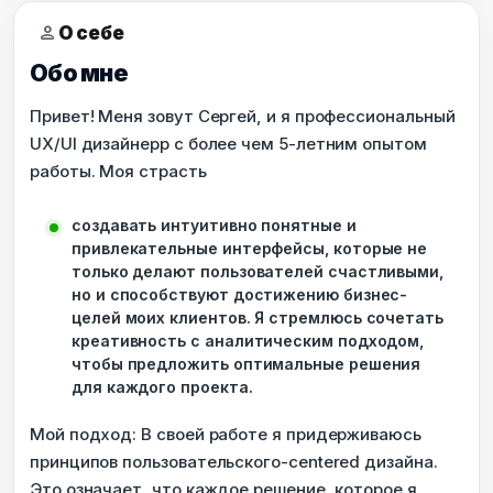
person
О себе
Обо мне
Привет! Меня зовут Сергей, и я профессиональный
UX/UI дизайнерр с более чем 5-летним опытом
работы. Моя страсть
создавать интуитивно понятные и
привлекательные интерфейсы, которые не
только делают пользователей счастливыми,
но и способствуют достижению бизнес-
целей моих клиентов. Я стремлюсь сочетать
креативность с аналитическим подходом,
чтобы предложить оптимальные решения
для каждого проекта.
Мой подход: В своей работе я придерживаюсь
принципов пользовательского-centered дизайна.
Это означает, что каждое решение, которое я