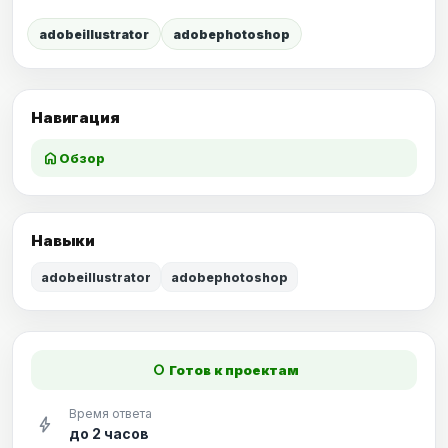
adobeillustrator
adobephotoshop
Навигация
home
Обзор
Навыки
adobeillustrator
adobephotoshop
fiber_manual_record
Готов к проектам
Время ответа
bolt
до 2 часов