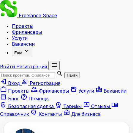
Freelance
Space
Проекты
Фрилансеры
Услуги
Вакансии
expand_more
Ещё
menu
Войти
Регистрация
search
Найти
login
person_add
Вход
Регистрация
work
group
storefront
badge
Проекты
Фрилансеры
Услуги
Вакансии
article
help
Блог
Помощь
verified_user
workspace_premium
reviews
menu_book
Безопасная сделка
Тарифы
Отзывы
contact_support
business_center
Справочник
Контакты
Для бизнеса