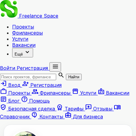
Freelance
Space
Проекты
Фрилансеры
Услуги
Вакансии
expand_more
Ещё
menu
Войти
Регистрация
search
Найти
login
person_add
Вход
Регистрация
work
group
storefront
badge
Проекты
Фрилансеры
Услуги
Вакансии
article
help
Блог
Помощь
verified_user
workspace_premium
reviews
menu_book
Безопасная сделка
Тарифы
Отзывы
contact_support
business_center
Справочник
Контакты
Для бизнеса