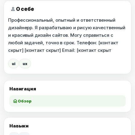
person
О себе
Профессиональный, опытный и ответственный
дизайнерр. Я разрабатываю и рисую качественный
и красивый дизайн сайтов. Могу справиться с
любой задачей, точно в срок. Телефон: [контакт
скрыт] [контакт скрыт] Email: [контакт скрыт
ui
ux
Навигация
home
Обзор
Навыки