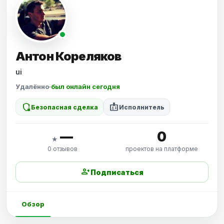
Антон Кореляков
ui
Удалённо
·
был онлайн сегодня
shield_locked
badge
Безопасная сделка
Исполнитель
—
0
★
0 отзывов
проектов на платформе
person_add
Подписаться
Обзор