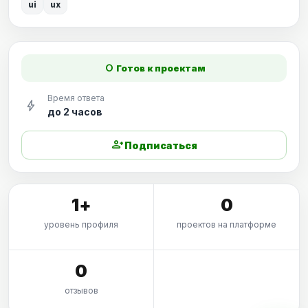
ui
ux
fiber_manual_record
Готов к проектам
Время ответа
bolt
до 2 часов
person_add
Подписаться
1+
0
уровень профиля
проектов на платформе
0
отзывов