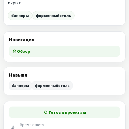
скрыт
баннеры
фирменныйстиль
Навигация
home
Обзор
Навыки
баннеры
фирменныйстиль
fiber_manual_record
Готов к проектам
Время ответа
bolt