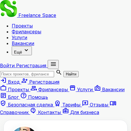
Freelance
Space
Проекты
Фрилансеры
Услуги
Вакансии
expand_more
Ещё
menu
Войти
Регистрация
search
Найти
login
person_add
Вход
Регистрация
work
group
storefront
badge
Проекты
Фрилансеры
Услуги
Вакансии
article
help
Блог
Помощь
verified_user
workspace_premium
reviews
menu_book
Безопасная сделка
Тарифы
Отзывы
contact_support
business_center
Справочник
Контакты
Для бизнеса