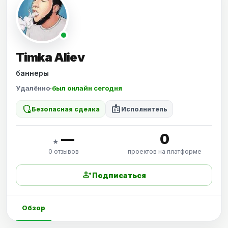
Timka Aliev
баннеры
Удалённо
·
был онлайн сегодня
shield_locked
badge
Безопасная сделка
Исполнитель
—
0
★
0 отзывов
проектов на платформе
person_add
Подписаться
Обзор