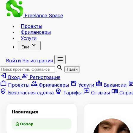
Freelance
Space
Проекты
Фрилансеры
Услуги
expand_more
Ещё
menu
Войти
Регистрация
search
Найти
login
person_add
Вход
Регистрация
work
group
storefront
badge
artic
Проекты
Фрилансеры
Услуги
Вакансии
verified_user
workspace_premium
reviews
menu_book
Безопасная сделка
Тарифы
Отзывы
Спра
Навигация
home
Обзор