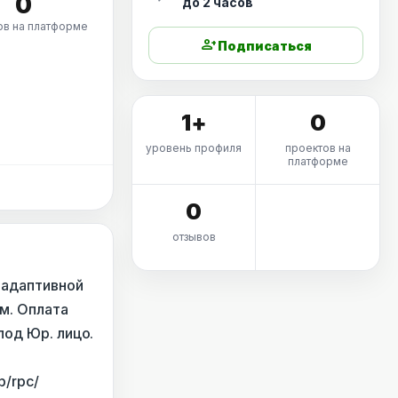
0
до 2 часов
ов на платформе
person_add
Подписаться
1+
0
уровень профиля
проектов на
платформе
0
отзывов
 адаптивной
ам. Оплата
под Юр. лицо.
b/rpc/