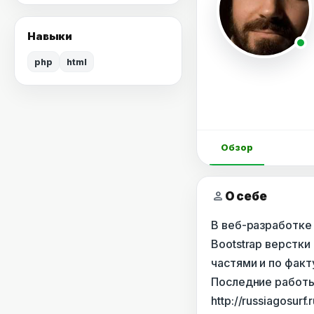
Навыки
php
html
Обзор
person
О себе
В веб-разработке 
Bootstrap верстки
частями и по факт
Последние работы на
http://russiagosur