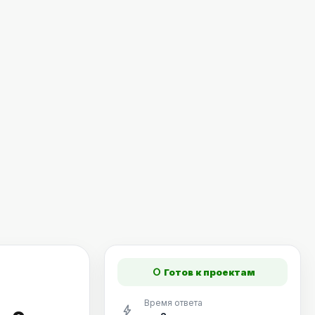
fiber_manual_record
Готов к проектам
Время ответа
bolt