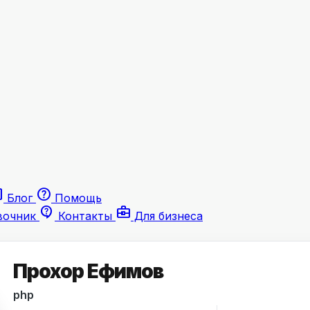
le
help
Блог
Помощь
contact_support
business_center
вочник
Контакты
Для бизнеса
Прохор Ефимов
php