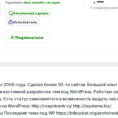
—
Удалённо
·
был онлайн сегодня
★
0 отзывов
проект
shield_locked
Безопасная сделка
badge
Исполнитель
person_add
Подписаться
с 2009 года. Сделал более 50-ти сайтов. Большой опыт
 и кастомной разработки тем под WordPress. Работаю с
у. Есть статус самозанятого и возможность выдать чек 
 WordPress: http://rospolcentr.ru/ http://iisystems.biz/
f.ru/ Последняя тема под WP https://bitbucket.org/prohorwe