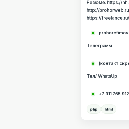
Резюме: https://
http://prohorweb.ru
https://freelance.
prohorefimov
Телеграмм
[контакт скр
Тел/ WhatsUp
+7 911 765 912
php
html