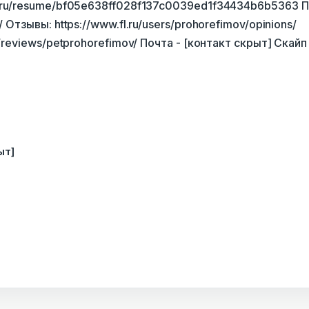
hh.ru/resume/bf05e638ff028f137c0039ed1f34434b6b5363 
/ Отзывы: https://www.fl.ru/users/prohorefimov/opinions/
ru/reviews/petprohorefimov/ Почта - [контакт скрыт] Скайп
ыт]