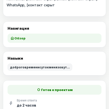
WhatsApp, [контакт скрыт
Навигация
home
Обзор
Навыки
доброговременисутокменязовут…
fiber_manual_record
Готов к проектам
Время ответа
bolt
до 2 часов