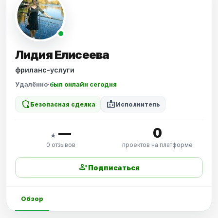
Лидия Елисеева
фриланс-услуги
Удалённо
·
был онлайн сегодня
shield_locked
badge
Безопасная сделка
Исполнитель
—
0
★
0 отзывов
проектов на платформе
person_add
Подписаться
Обзор