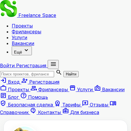
Freelance
Space
Проекты
Фрилансеры
Услуги
Вакансии
expand_more
Ещё
menu
Войти
Регистрация
search
Найти
login
person_add
Вход
Регистрация
work
group
storefront
badge
Проекты
Фрилансеры
Услуги
Вакансии
article
help
Блог
Помощь
verified_user
workspace_premium
reviews
menu_book
Безопасная сделка
Тарифы
Отзывы
contact_support
business_center
Справочник
Контакты
Для бизнеса